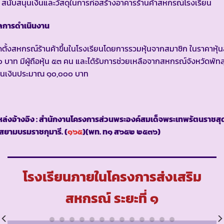
 สนับสนุนเงินและวัสดุในการก่อสร้างอาคารร้านค้าสหกรณ์โรงเรียน
ลการดำเนินงาน
ดตั้งสหกรณ์ร้านค้าขึ้นในโรงเรียนโดยการรวมหุ้นจากสมาชิก ในราคาหุ้น
 บาท มีผู้ถือหุ้น ๕๓ คน และได้รับการช่วยเหลือจากสหกรณ์จังหวัดพัทล
ป็นเงินประมาณ ๑๐,๐๐๐ บาท
ล่งอ้างอิง : สำนักงานโครงการส่วนพระองค์สมเด็จพระเทพรัตนราชสุ
สยามบรมราชกุมารี. (
๑๖๕
)(พท. ท๑ ส๖๕๒ ๒๕๓๖)
โรงเรียนภายในโครงการส่งเสริม
สหกรณ์ ระยะที่ ๑