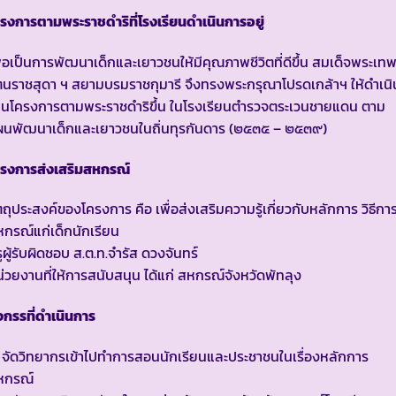
รงการตามพระราชดำริที่โรงเรียนดำเนินการอยู่
ื่อเป็นการพัฒนาเด็กและเยาวชนให้มีคุณภาพชีวิตที่ดีขึ้น สมเด็จพระเท
ตนราชสุดา ฯ สยามบรมราชกุมารี จึงทรงพระกรุณาโปรดเกล้าฯ ให้ดำเนิ
านโครงการตามพระราชดำริขึ้น ในโรงเรียนตำรวจตระเวนชายแดน ตาม
ผนพัฒนาเด็กและเยาวชนในถิ่นทุรกันดาร (๒๕๓๕ – ๒๕๓๙)
ครงการส่งเสริมสหกรณ์
ตถุประสงค์ของโครงการ คือ เพื่อส่งเสริมความรู้เกี่ยวกับหลักการ วิธีกา
กรณ์แก่เด็กนักเรียน
ูผู้รับผิดชอบ ส.ต.ท.จำรัส ดวงจันทร์
่วยงานที่ให้การสนับสนุน ได้แก่ สหกรณ์จังหวัดพัทลุง
จกรรที่ดำเนินการ
 จัดวิทยากรเข้าไปทำการสอนนักเรียนและประชาชนในเรื่องหลักการ
หกรณ์