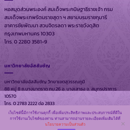
หอสมุดส่วนพระองค์ สมเด็จพระกนิษฐาธิราชเจ้า กรม
สมเด็จพระเทพรัตนราชสุดา ฯ สยามบรมราชกุมารี
อาคารชัยพัฒนา สวนจิตรลดา พระราชวังดุสิต
กรุงเทพมหานคร 10303
โทร. 0 2280 3581-9
มหาวิทยาลัยอัสสัมชัญ
มหาวิทยาลัยอัสสัมชัญ วิทยาเขตสุวรรณภูมิ
88 หมู่ 8 ถ.บางนาตราด กม.26 อ. บางเสาธง จ. สมุทรปราการ
10570
โทร. 0 2783 2222 ต่อ 2833
เว็บไซต์นี้มีการใช้งานคุกกี้ เพื่อเพิ่มประสิทธิภาพและประสบการณ์ที่ดีใน
การใช้งานเว็บไซต์ของท่าน ท่านสามารถอ่านรายละเอียดเพิ่มเติมได้ที่
นโยบายความเป็นส่วนตัว
สงวนลิขสิทธิ์ พ.ศ. 2569 ตาม พรบ.ลิขสิทธิ์ พ.ศ. 2537 โดย
หอ