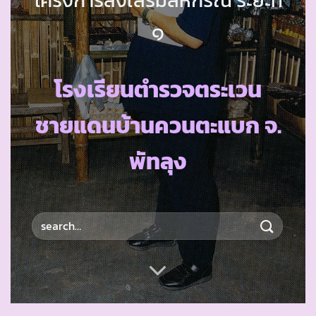
๑
โรงเรียนตำรวจตระเวน
ชายแดนบ้านควนตะแบก จ.
พัทลุง