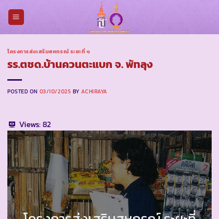
Skip
to
content
โครงการส่งเสริมสหกรณ์ ระยะที่ ๑
รร.ตชด.บ้านควนตะแบก จ. พัทลุง
POSTED ON
03/10/2025
BY
ACHIRAYA
Views:
82
โครงการส่งเสริมสหกรณ์ ระยะที่