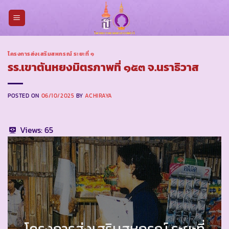
Skip
to
content
โครงการส่งเสริมสหกรณ์ ระยะที่ ๑
รร.เขาตันหยงมิตรภาพที่ ๑๕๓ จ.นราธิวาส
POSTED ON
06/10/2025
BY
ACHIRAYA
Views:
65
โครงการส่งเสริมสหกรณ์ ระยะที่