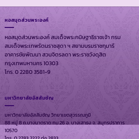
หอสมุดส่วนพระองค์
หอสมุดส่วนพระองค์ สมเด็จพระกนิษฐาธิราชเจ้า กรม
สมเด็จพระเทพรัตนราชสุดา ฯ สยามบรมราชกุมารี
อาคารชัยพัฒนา สวนจิตรลดา พระราชวังดุสิต
กรุงเทพมหานคร 10303
โทร. 0 2280 3581-9
มหาวิทยาลัยอัสสัมชัญ
มหาวิทยาลัยอัสสัมชัญ วิทยาเขตสุวรรณภูมิ
88 หมู่ 8 ถ.บางนาตราด กม.26 อ. บางเสาธง จ. สมุทรปราการ
10570
โทร. 0 2783 2222 ต่อ 2833