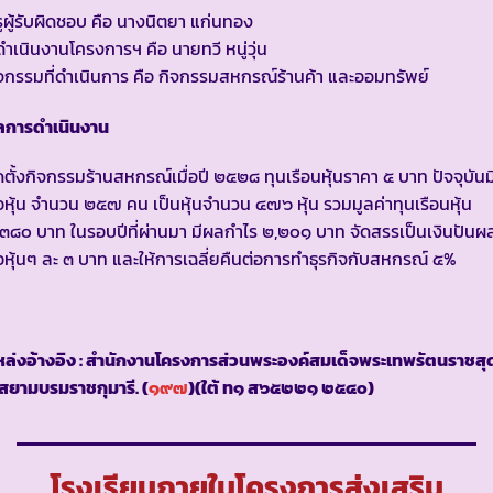
ูผู้รับผิดชอบ คือ นางนิตยา แก่นทอง
้ดำเนินงานโครงการฯ คือ นายทวี หนู่วุ่น
จกรรมที่ดำเนินการ คือ กิจกรรมสหกรณ์ร้านค้า และออมทรัพย์
ลการดำเนินงาน
ดตั้งกิจกรรมร้านสหกรณ์เมื่อปี ๒๕๒๘ ทุนเรือนหุ้นราคา ๕ บาท ปัจจุบันมีผ
อหุ้น จำนวน ๒๕๗ คน เป็นหุ้นจำนวน ๔๗๖ หุ้น รวมมูลค่าทุนเรือนหุ้น
๓๘๐ บาท ในรอบปีที่ผ่านมา มีผลกำไร ๒,๒๐๑ บาท จัดสรรเป็นเงินปันผ
อหุ้นๆ ละ ๓ บาท และให้การเฉลี่ยคืนต่อการทำธุรกิจกับสหกรณ์ ๕%
ล่งอ้างอิง : สำนักงานโครงการส่วนพระองค์สมเด็จพระเทพรัตนราชสุ
สยามบรมราชกุมารี. (
๑๙๗
)(ใต้ ท๑ ส๖๕๒๒๑ ๒๕๔๐)
โรงเรียนภายในโครงการส่งเสริม