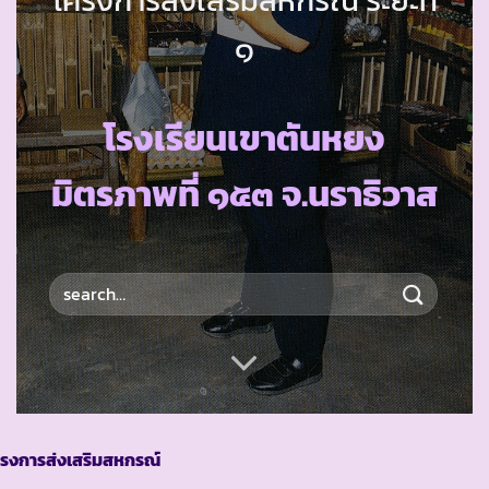
๑
โรงเรียนเขาตันหยง
มิตรภาพที่ ๑๕๓ จ.นราธิวาส
ครงการส่งเสริมสหกรณ์