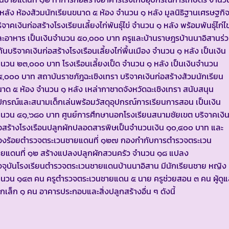
หลัง ห้องส้วมนักเรียนขนาด ๕ ห้อง จำนวน ๑ หลัง มูลนิธิฐานเศรษฐกิ
ิจาคเงินก่อสร้างโรงเรียนเลี้ยงไก่พันธุ์ไข่ จำนวน ๑ หลัง พร้อมพันธุ์ไก่ไข
ะอาหาร เป็นเงินจำนวน ๕๐,๐๐๐ บาท ครูและบ้านราษฎรบ้านนาอิสานร่ว
ันบริจาคเงินก่อสร้างโรงเรือนเลี้ยงไก่พื้นเมือง จำนวน ๑ หลัง เป็นเงิน
นวน ๒๓,๐๐๐ บาท โรงเรือนเลี้ยงเป็ด จำนวน ๑ หลัง เป็นเงินจำนวน
,๐๐๐ บาท สถาบันราชภัฎฉะเชิงเทรา บริจาคเงินก่อสร้างส้วมนักเรียน
าด ๕ ห้อง จำนวน ๑ หลัง เหล่ากาชาดจังหวัดฉะเชิงเทรา สนับสนุน
ปกรณ์และสนามเด็กเล่นพร้อมวัสดุอุปกรณ์การเรียนการสอน เป็นเงิน
นวน ๔๑,๖๘๐ บาท ศูนย์การศึกษานอกโรงเรียนสนามชัยเขต บริจาคเงิ
อสร้างโรงเรือนปลูกผักปลอดสารพิษเป็นจำนวนเงิน ๑๐,๔๐๐ บาท และ
องร้อยตำรวจตระเวนชายแดนที่ ๑๒๗ กองกำกับการตำรวจตระเวน
ายแดนที่ ๑๒ สร้างแปลงปลูกผักสวนครัว จำนวน ๑๘ แปลง
จจุบันโรงเรียนตำรวจตระเวนชายแดนบ้านนาอิสาน มีนักเรียนชาย หญิง
นวน ๑๔๓ คน ครูตำรวจตระเวนชายแดน ๕ นาย ครูช่วยสอน ๓ คน ผู้ดู
็กเล็ก ๑ คน อาคารประกอบและสิ่งปลูกสร้างอื่น ๆ ดังนี้