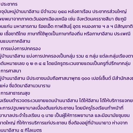
 ประชากร
จจุบันหมู่บ้านนาอีสาน มีจำนวน ๑๔๘ หลังคาเรือน ประชากรส่วนใหญ่
ยพมาจากภาคตะวันออกเฉียงเหนือ เช่น จังหวัดนครราชสีมา ชัยภูมิ
นแก่น มหาสารคาม ร้อยเอ็ด กาฬสินธุ์ อุดร หนองคาย ฯ ล ฯ มีสัญชาติ
ย เชื้อชาติไทย ภาษาที่ใช้พูดเป็นภาษาท้องถิ่น หรือภาษาอีสาน ประเพณี
ป็นแบบภาคอีสาน
. การแบ่งการปกครอง
ู่บ้านนาอีสาน แบ่งการปกครองเป็นกลุ่ม รวม ๕ กลุ่ม แต่ละกลุ่มเรียงต
ดับหมายเลข ๑ ๒ ๓ ๔ ๕ โดยมีครูตระเวนชายแดนเป็นครูที่ปรึกษากลุ่ม
. การศาสนา
ู่บ้านนาอีสาน มีประชาชนนับถือศาสนาพุทธ ๑๐๐ เปอร์เซ็นต์ มีสำนักสงฆ
แห่ง ชื่อวัดนาอีสานวนาราม
. การสาธารณสุข
งเรียนตำรวจตระเวนชายแดนบ้านนาอีสาน ได้ให้อีสาน ได้ให้บริการแจกย
ะการปฐมพยาบาลเบื้องต้นแก่ประชาชน โดยมีครูโรงเรียนทำหน้าที่
าบาลประจำโรงเรียน ๑ นาย เป็นผู้ให้การพยาบาล และมีอนามัยชุมชน
าดใหญ่ ที่ให้การบริการแก่ประชาชน ซึ่งต้องอยู่ที่บ้านนายาว ห่างจาก
านนาอีสาน ๕ กิโลเมตร