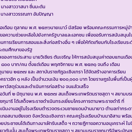
 นางสาววาสนา ชื่นมะดัน
. นางสาววรรณภา อันปัญญา
ื่อเดือน ตุลาคม พ.ศ. ๒๕๓๖นายเนาว์ มีสร้อย พร้อมคณะกรรมการหมู่บ้
้ขอความช่วยเหลือไปยังภาครัฐบาลและเอกชน เพื่อขอรับการสนับสนุนใ
านการเรียนการสอนและสิ่งก่อสร้างอื่น ๆ เพื่อให้ทัดเทียมกับโรงเรียนระด
ระถมศึกษาของรัฐ
ของการประสาน นายวิเชียร ตันเจริญ ให้การสนับสนุนค่าตอบแทนเดือ
 ๘๐๐ บาท/คน ตั้งแต่เดือน พฤศจิกายน พ.ศ. ๒๕๓๑ จนถึง เดือน
ถุนายน ๒๕๓๗ และ สถาบันราชภัฎฉะเชิงเทรา ได้จัดสร้างอาคารเรียน
่วคราวอีก ๑ หลัง เป็นจำนวนเงิน ๒๐๐,๐๐๐ บาท โดยราษฎรในพื้นที่เป็นผู
ดหาวัสดุร่วมและดำเนินการก่อสร้าง จนแล้วเสร็จ
ื่อวันที่ ๒ มิถุนายน พ.ศ. ๒๕๓๗ สมเด็จพระเทพรัตนราชสุดา ฯ สยามบร
ชกุมารี ได้เสด็จพระราชดำเนินทรงเยี่ยมโครงการตามพระราชดำริ ที่
ำเนินงานอยู่ในโรงเรียนตำรวจตระเวนชายแดนบ้านนายาว ตำบลท่ากระด
เภอสนามชัยเขต จังหวัดฉะเชิงเทรา คณะครูโรงเรียนบ้านนาอิสาน พร้อ
วยประชาชนได้เดินทางมาเฝ้ารับเสด็จ ฯ ถวายฎีกาขอความอนุเคราะห์ ในป
ียวกันนั้น สมเด็จพระเทพรัตนราชสุดา ฯ สยามบรมราชกุมารีมีพระบัญช