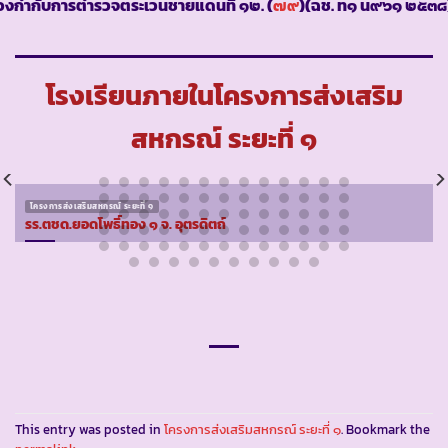
องกำกับการตำรวจตระเวนชายแดนที่ ๑๒. (
๗๙
)(ฉช. ท๑ น๙๖๑ ๒๕๓๘
โรงเรียนภายในโครงการส่งเสริม
สหกรณ์ ระยะที่ ๑
โครงการส่งเสริมสหกรณ์ ระยะที่ ๑
รร.ตชด.ยอดโพธิ์ทอง ๑ จ. อุตรดิตถ์
This entry was posted in
โครงการส่งเสริมสหกรณ์ ระยะที่ ๑
. Bookmark the