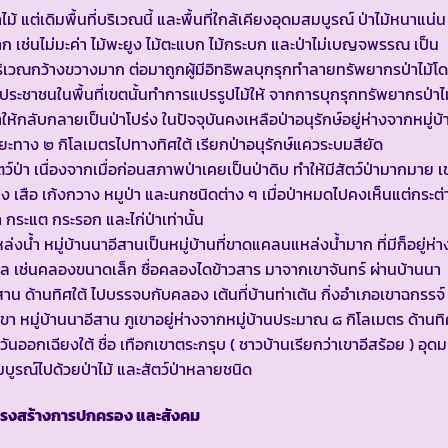
าไม้ แต่เดิมพื้นที่บริเวณนี้ และพื้นที่ใกล้เคียงอุดมสมบูรณ์ ป่าไม้หนาแน่น
ก เช่นไม่มะค่า ไม้พะยูง ไม้ตะแบก ไม้กระบก และป่าไม่เบญจพรรณ เป็น
ิเวณกว้างขวางมาก ต่อมาถูกผู้มีอิทธิพลบุกรุกทำลายทรัพยากรป่าไม้โ
้ประชาชนในพื้นที่เขตนั้นทำการแปรรูปไม้ให้ จากการบุกรุกทรัพยากรป่าไ
ให้กลับกลายเป็นป่าโปร่ง ในปัจจุบันคงเหลือป่าอนุรักษ์อยู่ห่างจากหมู่บ้
ยะทาง ๒ กิโลเมตรไปทางทิศใต้ เรียกป่าอนุรักษ์แควระบมสียัด
ตว์ป่า เนื่องจากเมื่อก่อนสภาพป่าเคยเป็นป่าดิบ ทำให้มีสัตว์ป่ามากมาย เ
าง เสือ เก้งกวาง หมูป่า และนกชนิดต่าง ๆ เมื่อป่าหมดไปคงเห็นแต่กระต่
า กระแต กระรอก และไก่ป่าเท่านั้น
ล่งน้ำ หมู่บ้านนาอีสานเป็นหมู่บ้านที่ขาดแคลนแหล่งน้ำมาก ที่มีก็อยู่ห่า
ล เช่นคลองขนาดเล็ก ชื่อคลองไดข้าวสาร มาจากเขาจันทร์ ผ่านบ้านนา
สาน ด้านทิศใต้ ไปบรรจบกับคลอง เต้นที่บ้านท่าเต้น กิ่งอำเภอเขาฉกรรจ์
เขา หมู่บ้านนาอีสาน ภูเขาอยู่ห่างจากหมู่บ้านประมาณ ๘ กิโลเมตร ด้านท
วันออกเฉียงใต้ ชื่อ เทือกเขาตระกรุบ ( ชาวบ้านเรียกว่าเขาอีสร้อย ) อุดม
บูรณ์ไปด้วยป่าไม้ และสัตว์ป่าหลายชนิด
ครงสร้างการปกครอง และสังคม