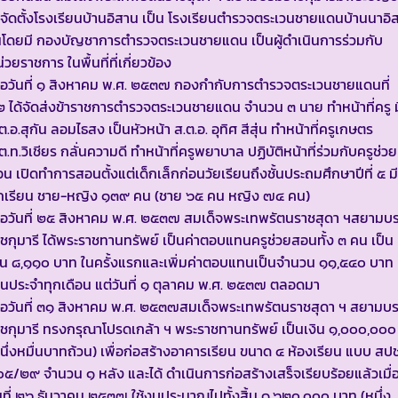
้จัดตั้งโรงเรียนบ้านอิสาน เป็น โรงเรียนตำรวจตระเวนชายแดนบ้านนาอิ
โดยมี กองบัญชาการตำรวจตระเวนชายแดน เป็นผู้ดำเนินการร่วมกับ
่วยราชการ ในพื้นที่ที่เกี่ยวข้อง
ื่อวันที่ ๑ สิงหาคม พ.ศ. ๒๕๓๗ กองกำกับการตำรวจตระเวนชายแดนที่
 ได้จัดส่งข้าราชการตำรวจตระเวนชายแดน จำนวน ๓ นาย ทำหน้าที่ครู ม
ต.อ.สุกัน ลอมไธสง เป็นหัวหน้า ส.ต.อ. อุทิศ สีสุ่น ทำหน้าที่ครูเกษตร
ต.ท.วิเชียร กลั่นความดี ทำหน้าที่ครูพยาบาล ปฏิบัติหน้าที่ร่วมกับครูช่วย
น เปิดทำการสอนตั้งแต่เด็กเล็กก่อนวัยเรียนถึงชั้นประถมศึกษาปีที่ ๕ มี
ักเรียน ชาย-หญิง ๑๓๙ คน (ชาย ๖๕ คน หญิง ๗๔ คน)
ื่อวันที่ ๒๕ สิงหาคม พ.ศ. ๒๕๓๗ สมเด็จพระเทพรัตนราชสุดา ฯสยามบ
ชกุมารี ได้พระราชทานทรัพย์ เป็นค่าตอบแทนครูช่วยสอนทั้ง ๓ คน เป็น
ิน ๘,๑๑๐ บาท ในครั้งแรกและเพิ่มค่าตอบแทนเป็นจำนวน ๑๑,๕๔๐ บาท
็นประจำทุกเดือน แต่วันที่ ๑ ตุลาคม พ.ศ. ๒๕๓๗ ตลอดมา
ื่อวันที่ ๓๑ สิงหาคม พ.ศ. ๒๕๓๗สมเด็จพระเทพรัตนราชสุดา ฯ สยามบ
ชกุมารี ทรงกรุณาโปรดเกล้า ฯ พระราชทานทรัพย์ เป็นเงิน ๑,๐๐๐,๐๐๐
นึ่งหมื่นบาทถ้วน) เพื่อก่อสร้างอาคารเรียน ขนาด ๔ ห้องเรียน แบบ สปช
๕/๒๙ จำนวน ๑ หลัง และได้ ดำเนินการก่อสร้างเสร็จเรียบร้อยแล้วเมื่
นที่ ๒๖ ธันวาคม ๒๕๓๗ ใช้งบประมาณไปทั้งสิ้น ๑,๖๒๐,๐๐๐ บาท (หนึ่ง