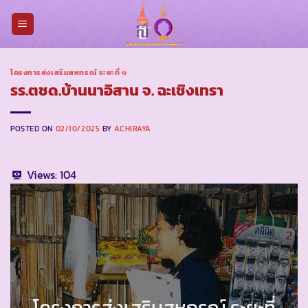
Skip
to
content
โครงการส่งเสริมสหกรณ์ ระยะที่ ๑
รร.ตชด.บ้านนาอิสาน จ. ฉะเชิงเทรา
POSTED ON
02/10/2025
BY
ACHIRAYA
Views:
104
โครงการส่งเสริมสหกรณ์ ระยะที่