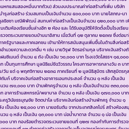
านหกแสนสองหมื่นบาทถ้วน) ส่วนงบประมาณค่าก่อสร้างที่เพิ่ม บริษัท
.บำรุงก่อสร้าง ร่วมสมทบเป็นเงินจำนวน ๕๐๐,๐๐๐ บาท นายโสภณ-นา
ุลธิชชา มณีพิพัฒน์ สมทบค่าก่อสร้างเป็นเงินจำนวน ๑๒๐,๐๐๐ บาท เพื
ิ่มเติมห้องเรียนชั้นล่างอีก ๒ ห้อง และ ได้รับอนุมัติให้จัดตั้งเป็นโรงเรียน
รวจตระเวนชายแดนบ้านนาอิสาน เมื่อวันที่ ๑๒ ตุลาคม ๒๕๓๗ ซึ่งต่อมาไ
ภาครัฐบาลและภาคเอกชน เข้ามาให้การสนับสนุนเพิ่มขึ้นในด้านสิ่งก่อสร
่งอำนวยความสะดวกอื่น ๆ เช่น นายวิรุฬ จิตรอร่ามกุล บริจาคเงินสร้างถ
ำฝนซีเมนต์ จำนวน ๔ ถัง เป็นเงิน ๖๐,๐๐๐ บาท โรงเจวัดโสธรฯ ๑๕,๐๐๐
ท เป็นทุนการศึกษา มูลนิธิแม่ชีฉวีวรรณ โครงการอาหารกลางวัน ๓ บา
/วัน แต่ ๑ พฤศจิกายน ๒๕๓๘ ภาคเรียนที่ ๒ มูลนิธิสุมิตร เสิศสุมิตรกุ
ปถัมภ์ บริจาคเงินก่อสร้างอาคารเอนกประสงค์ จำนวน ๑ หลัง เป็นเงิน
ำนวน ๗๐,๐๐๐ บาท บ้านพักครูจำนวน ๑ หลัง เป็นเงินจำนวน ๓๓๐,๐๐๐
าท อาคารร้านสหกรณ์/พยาบาล จำนวน ๑ หลัง เป็นเงิน ๑๗๐,๐๐๐ บาท
ะครูวินัยธรบุญชัย จิตตปาโล บริจาคเงินก่อสร้างบ้านพักครู จำนวน ๑
ัง เป็นเงิน ๒๕,๐๐๐ บาท นายอรันตัน จากประเทศสิงคโปร์ สร้างห้องสม
นวน ๑ หลัง เป็นเงิน ๑๓,๐๐๐ บาท บ่อน้ำบาดาล จำนวน ๑ บ่อ เป็นเงิน
,๐๐๐ บาท กองร้อยตำรวจตระเวนชายแดนที่ ๑๒๗ กองกำกับการตำรวจ
วนชายแดนที่ ๑๒ ทำการก่อสร้างอาคารโรงเก็บอุปกรณ์การเกษตร จำนว