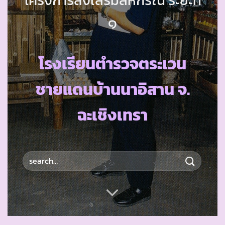
๑
โรงเรียนตำรวจตระเวน
ชายแดนบ้านนาอิสาน จ.
ฉะเชิงเทรา