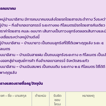
ารคมนาคม
หมู่บ้านนาอีสาน มีการคมนาคมขนส่งโดยรถโดยสารประจำทาง วิ่งระหว่
ู่บ้าน – กิ่งอำเภอเขาฉกรรจ์ ระยะทาง๓๐ กิโลเมตรมีรถโดยสารคันเดียว
ตราค่าโดยสาร คนละ ๓๐บาท เส้นทางเป็นทาวงลูกรังตลอดเส้นทางและม
งเชื่อมระหว่างหมู่บ้านดังนี้
ู่บ้านนาอีสาน – บ้านนายาว เป็นถนนลูกรังที่ใช้ได้เฉพาะฤดูแล้ง ระยะ ๕
โลเมตร
านนาอีสาน – บ้านเนินสายฝน เป็นถนนลูกรังระยะทาง ๓ กิโลเมตร เป็นเส
งออกสู่ย่านศูนย์การค้า กิ่งอำเภอเขาฉกรรจ์ จังหวัดสระแก้ว
านนาอีสาน – บ้านเนินสมพร เป็นถนนดิน ระยะทาง ๒.๕ กิโลเมตร ใช้ได้ดี
พาะฤดูแล้ง
รางแสดงรายชื่อครู ปัจจุบัน
ยศ – ชื่อ – นามสกุล
ตำแหน่ง
รับผิด
หมายเหตุ
ชอบ
โครง