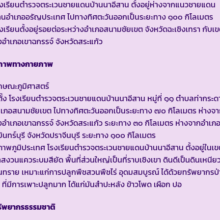
งเรียนตำรวจตระเวนชายแดนบ้านนาอีสาน ตั้งอยู่ห่างจากแนวชายแดน
านอำเภออรัญประเทศ ไปทางทิศตะวันออกเป็นระยะทาง ๑๐๐ กิโลเมตร
งเรียนตั้งอยู่รอยต่อระหว่างอำเภอสนามชัยเขต จังหวัดฉะเชิงเทรา กับเ
่งอำเภอเขาฉกรรจ์ จังหวัดสระแก้ว
ภาพทางกายภาพ
กษณะภูมิศาสตร์
่ตั้ง โรงเรียนตำรวจตระเวนชายแดนบ้านนาอีสาน หมู่ที่ ๑๑ ตำบลท่ากระ
เภอสนามชัยเขต ไปทางทิศตะวันออกเป็นระยะทาง ๗๐ กิโลเมตร ห่างจ
่งอำเภอเขาฉกรรจ์ จังหวัดสระแก้ว ระยะทาง ๓๐ กิโลเมตร ห่างจากอำเภ
ินทร์บุรี จังหวัดปราจีนบุรี ระยะทาง ๑๐๐ กิโลเมตร
าพภูมิประเทศ โรงเรียนตำรวจตระเวนชายแดนบ้านนาอีสาน ตั้งอยู่ในเข
าสงวนแควระบมสียัด พื้นที่ส่วนใหญ่เป็นที่ราบเชิงเขา ดินดีเป็นดินเหนีย
ทราย เหมาะแก่การปลูกพืชสวนพืชไร่ อุดมสมบูรณ์ ได้ด้วยทรัพยากรป่
้ ที่มีการเพาะปลูกมาก ได้แก่มันสำปะหลัง ข้าวโพด เผือก ปอ
รัพยากรธรรมชาติ