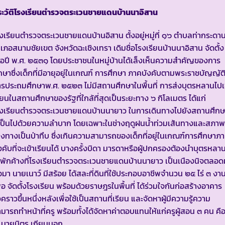
ระวัติโรงเรียนตำรวจตระเวนชายแดนบ้านนาอิสาน
งเรียนตำรวจตระเวนชายแดนบ้านอิสาน ตั้งอยู่หมู่ที่ ๑๖ ตำบลท่ากระดา
เภอสนามชัยเขต จังหวัดฉะเชิงเทรา เดิมชื่อโรงเรียนบ้านนาอิสาน จัดตั้ง
ื่อปี พ.ศ. ๒๕๓๑ โดยประชาชนในหมู่บ้านได้เล็งเห็นความสำคัญของการ
กษาซึ่งเด็กที่มีอายุอยู่ในเกณฑ์ การศึกษา ภาคบังคับตามพระราชบัญญัต
รประถมศึกษาพ.ศ. ๒๕๒๓ ไม่มีสถานศึกษาในพื้นที่ การส่งบุตรหลานไปเ
ียนในสถานศึกษาของรัฐที่ใกล้ที่สุดเป็นระยะทาง ๖ กิโลเมตร ได้แก่
รงเรียนตำรวจตระเวนชายแดนบ้านนายาว ในการเดินทางไปยังสถานศึกษ
เป็นไปด้วยความลำบาก โดยเฉพาะในช่างฤดูฝนน้ำท่วมเส้นทางและสภา
างทางเป็นป่าทึบ ซึ่งเกินความสามารถของเด็กที่อยู่ในเกณฑ์การศึกษาภ
งคับที่จะเข้าเรียนได้ บางครั้งบิดา มารดาหรือผู้ปกครองต้องนำบุตรหลา
พักค้างที่โรงเรียนตำรวจตระเวนชายแดนบ้านนายาว เป็นเนืองนิจตลอด
อมา นายเนาว์ มีสร้อย ได้สละที่ดินที่ใช้ประกอบอาชีพจำนวน ๒๕ ไร่ ๓ งา
ื่อ จัดตั้งโรงเรียน พร้อมด้วยราษฎรในพื้นที่ ได้ร่วมใจกันก่อสร้างอาคาร
่วคราวขึ้นหนึ่งหลังเพื่อใช้เป็นสถานที่เรียน และจัดหาผู้มีความรู้ความ
มารถทำหน้าที่ครู พร้อมทั้งได้จัดหาค่าตอบแทนให้แก่ครูผู้สอน ๓ คน คื
 นายนิตร เถียนนอก