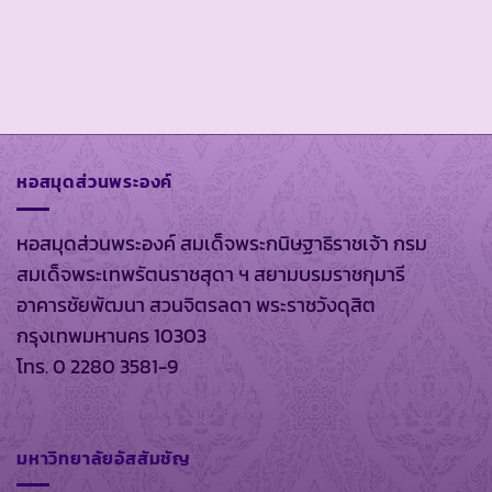
หอสมุดส่วนพระองค์
หอสมุดส่วนพระองค์ สมเด็จพระกนิษฐาธิราชเจ้า กรม
สมเด็จพระเทพรัตนราชสุดา ฯ สยามบรมราชกุมารี
อาคารชัยพัฒนา สวนจิตรลดา พระราชวังดุสิต
กรุงเทพมหานคร 10303
โทร. 0 2280 3581-9
มหาวิทยาลัยอัสสัมชัญ