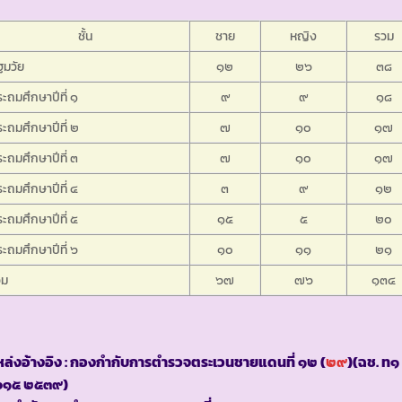
ชั้น
ชาย
หญิง
รวม
ฐมวัย
๑๒
๒๖
๓๘
ะถมศึกษาปีที่ ๑
๙
๙
๑๘
ะถมศึกษาปีที่ ๒
๗
๑๐
๑๗
ะถมศึกษาปีที่ ๓
๗
๑๐
๑๗
ะถมศึกษาปีที่ ๔
๓
๙
๑๒
ะถมศึกษาปีที่ ๕
๑๕
๕
๒๐
ะถมศึกษาปีที่ ๖
๑๐
๑๑
๒๑
วม
๖๗
๗๖
๑๓๔
ล่งอ้างอิง : กองกำกับการตำรวจตระเวนชายแดนที่ ๑๒ (
๒๙
)(ฉช. ท๑
๖๑๕ ๒๕๓๙)