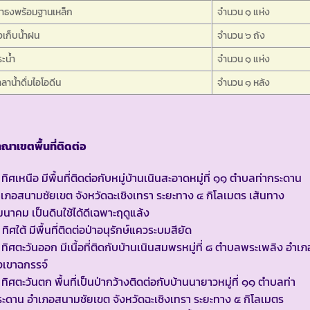
สาธงพร้อมฐานเหล็ก
จำนวน ๑ แห่ง
งเก็บน้ำฝน
จำนวน ๖ ถัง
ะน้ำ
จำนวน ๑ แห่ง
ลาน้ำดื่มไอโอดีน
จำนวน ๑ หลัง
ณาเขตพื้นที่ติดต่อ
 ทิศเหนือ มีพื้นที่ติดต่อกับหมู่บ้านเนินสะอาดหมู่ที่ ๑๑ ตำบลท่ากระดาน
เภอสนามชัยเขต จังหวัดฉะเชิงเทรา ระยะทาง ๔ กิโลเมตร เส้นทาง
นาคม เป็นดินใช้ได้ดีเฉพาะฤดูแล้ง
 ทิศใต้ มีพื้นที่ติดต่อป่าอนุรักษ์แควระบมสียัด
 ทิศตะวันออก มีเนื้อที่ติดกับบ้านเนินสมพรหมู่ที่ ๘ ตำบลพระเพลิง อำเภ
่งเขาฉกรรจ์
 ทิศตะวันตก พื้นที่เป็นป่ากว้างติดต่อกับบ้านนายาวหมู่ที่ ๑๑ ตำบลท่า
ะดาน อำเภอสนามชัยเขต จังหวัดฉะเชิงเทรา ระยะทาง ๕ กิโลเมตร