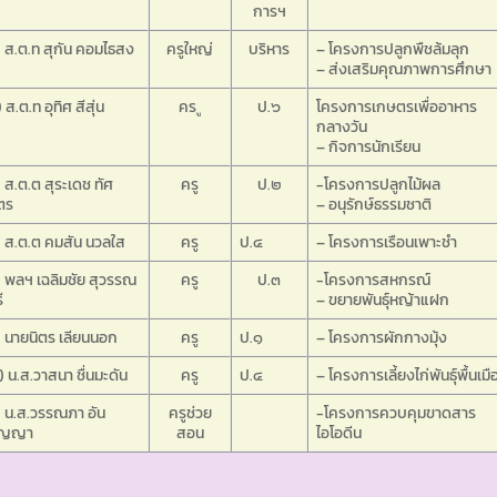
การฯ
 ส.ต.ท สุกัน คอมไธสง
ครูใหญ่
บริหาร
– โครงการปลูกพืชล้มลุก
– ส่งเสริมคุณภาพการศึกษา
 ส.ต.ท อุทิศ สีสุ่น
คร ู
ป.๖
โครงการเกษตรเพื่ออาหาร
กลางวัน
– กิจการนักเรียน
 ส.ต.ต สุระเดช ทัศ
ครู
ป.๒
-โครงการปลูกไม้ผล
ตร
– อนุรักษ์ธรรมชาติ
 ส.ต.ต คมสัน นวลใส
ครู
ป.๔
– โครงการเรือนเพาะชำ
 พลฯ เฉลิมชัย สุวรรณ
ครู
ป.๓
-โครงการสหกรณ์
ี
– ขยายพันธุ์หญ้าแฝก
 นายนิตร เลียนนอก
ครู
ป.๑
– โครงการผักกางมุ้ง
 น.ส.วาสนา ชื่นมะดัน
ครู
ป.๔
– โครงการเลี้ยงไก่พันธุ์พื้นเมื
 น.ส.วรรณภา อัน
ครูช่วย
-โครงการควบคุมขาดสาร
ัญญา
สอน
ไอโอดีน