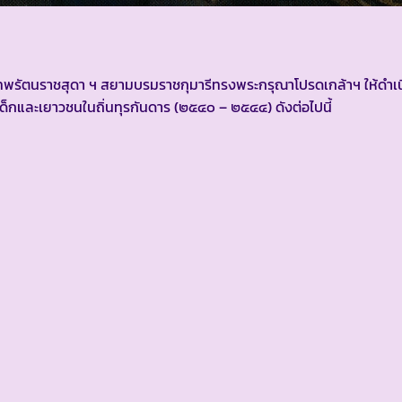
พระเทพรัตนราชสุดา ฯ สยามบรมราชกุมารีทรงพระกรุณาโปรดเกล้าฯ ให้ดำ
กและเยาวชนในถิ่นทุรกันดาร (๒๕๔๐ – ๒๕๔๔) ดังต่อไปนี้