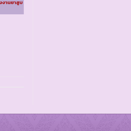
รงงานยาสูบ
รร.ไทยรัฐวิทยา ๑๐
จ.นราธิวาส