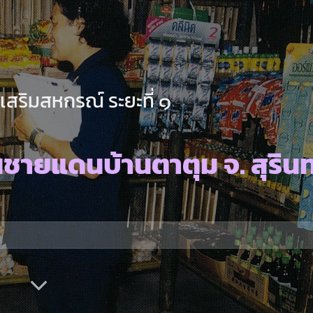
เสริมสหกรณ์ ระยะที่ ๑
ชายแดนบ้านตาตุม จ. สุรินท