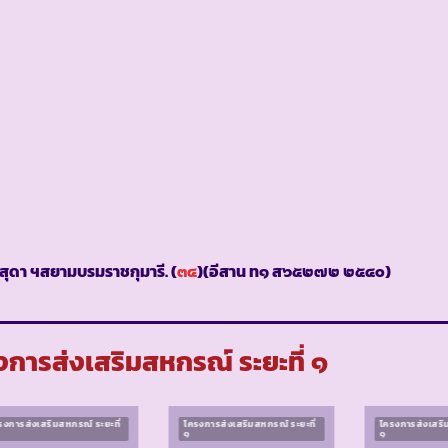
สุดา ฯสยามบรมราชกุมารี. (
๓๔
)(อีสาน ท๑ ส๖๕๒๗๒ ๒๕๔๐)
การส่งเสริมสหกรณ์ ระยะที่ ๑
รงการส่งเสริมสหกรณ์ ระยะที่
โครงการส่งเสริมสหกรณ์ ระยะที่
โครงการส่งเสริม
๑
๑