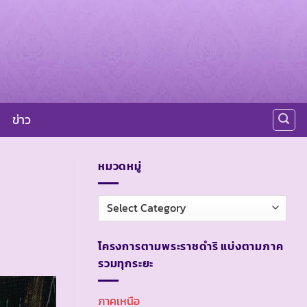
ข่าว
หมวดหมู่
หมวด
หมู่
โครงการตามพระราชดำริ แบ่งตามภาค
รวมทุกระยะ
ภาคเหนือ