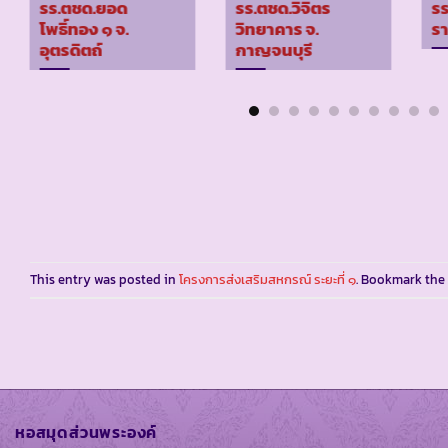
รร.ตชด.ยอด
รร.ตชด.วิจิตร
รร
โพธิ์ทอง ๑ จ.
วิทยาคาร จ.
รา
อุตรดิตถ์
กาญจนบุรี
This entry was posted in
โครงการส่งเสริมสหกรณ์ ระยะที่ ๑
. Bookmark the
หอสมุดส่วนพระองค์