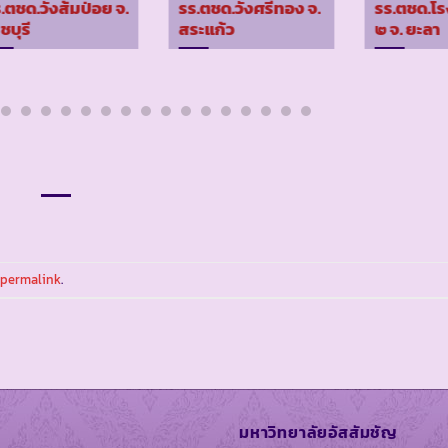
.ตชด.วังส้มป่อย จ.
รร.ตชด.วังศรีทอง จ.
รร.ตชด.โ
ชบุรี
สระแก้ว
๒ จ. ยะลา
permalink
.
มหาวิทยาลัยอัสสัมชัญ