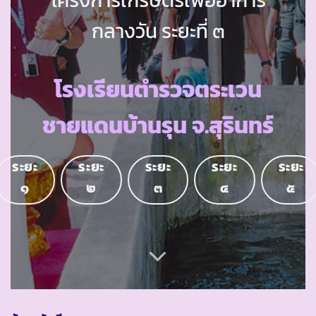
กลางวัน ระยะที่ ๓
โรงเรียนตำรวจตระเวน
ชายแดนบ้านรุน จ.สุรินทร์
ระยะ
ระยะ
ระยะ
ระยะ
ระยะ
๑
๒
๓
๔
๕