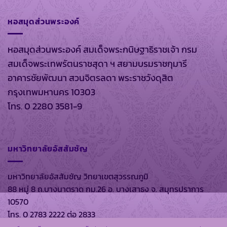
หอสมุดส่วนพระองค์
หอสมุดส่วนพระองค์ สมเด็จพระกนิษฐาธิราชเจ้า กรม
สมเด็จพระเทพรัตนราชสุดา ฯ สยามบรมราชกุมารี
อาคารชัยพัฒนา สวนจิตรลดา พระราชวังดุสิต
กรุงเทพมหานคร 10303
โทร. 0 2280 3581-9
มหาวิทยาลัยอัสสัมชัญ
มหาวิทยาลัยอัสสัมชัญ วิทยาเขตสุวรรณภูมิ
88 หมู่ 8 ถ.บางนาตราด กม.26 อ. บางเสาธง จ. สมุทรปราการ
10570
โทร. 0 2783 2222 ต่อ 2833