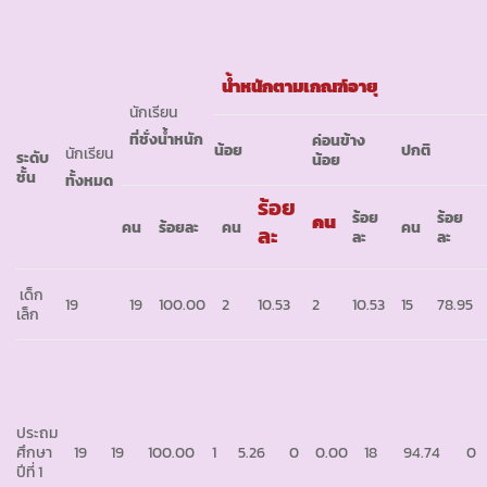
น้ำหนักตามเกณฑ์อายุ
นักเรียน
ที่ชั่งน้ำหนัก
ค่อนข้าง
น้อย
ปกติ
นักเรียน
ระดับ
น้อย
ชั้น
ทั้งหมด
ร้อย
ร้อย
ร้อย
คน
คน
ร้อยละ
คน
คน
ละ
ละ
ละ
เด็ก
19
19
100.00
2
10.53
2
10.53
15
78.95
เล็ก
ประถม
ศึกษา
19
19
100.00
1
5.26
0
0.00
18
94.74
0
ปีที่ 1