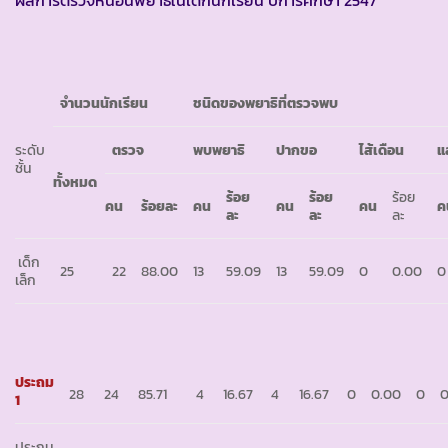
ผลการตรวจหนอนพยาธิในเด็กนักเรียน ปีการศึกษา 2547
จำนวนนักเรียน
ชนิดของพยาธิที่ตรวจพบ
ระดับ
ตรวจ
พบพยาธิ
ปากขอ
ไส้เดือน
แส
ชั้น
ทั้งหมด
ร้อย
ร้อย
ร้อย
คน
ร้อยละ
คน
คน
คน
ค
ละ
ละ
ละ
เด็ก
25
22
88.00
13
59.09
13
59.09
0
0.00
0
เล็ก
ประถม
28
24
85.71
4
16.67
4
16.67
0
0.00
0
0
1
ประถม