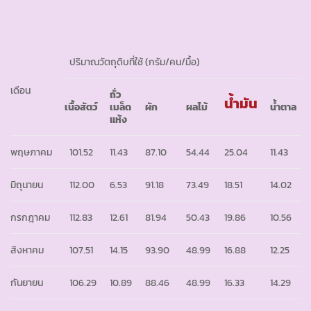
ปริมาณวัตถุดิบที่ใช้ (กรัม/คน/มื้อ)
เดือน
ถั่ว
น้ำมัน
เนื้อสัตว์
เมล็ด
ผัก
ผลไม้
น้ำตาล
แห้ง
พฤษภาคม
101.52
11.43
87.10
54.44
25.04
11.43
มิถุนายน
112.00
6.53
91.18
73.49
18.51
14.02
กรกฎาคม
112.83
12.61
81.94
50.43
19.86
10.56
สิงหาคม
107.51
14.15
93.90
48.99
16.88
12.25
กันยายน
106.29
10.89
88.46
48.99
16.33
14.29