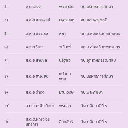
3)
ด.ต.ธำรง
พจนกวิน
คบ.บริหารการศึกษา
4)
จ.ส.ต.สิทธิพงษ์
เพชรนอก
คบ.คอมพิวเตอร์
5)
จ.ส.ต.บรรเลง
สีหา
ศศ.บ.ส่งเสริมการเกษตร
6)
จ.ส.ต.วิธาร
วะรินทร์
ศศ.บ.ส่งเสริมการเกษตร
7)
ส.ต.อ.สายชล
นรัฐกิจ
คบ.อุตสาหกรรฒศิลป์
แก้วกง
8)
ส.ต.อ.ชาญชัย
คบ.บริหารการศึกษา
พาน
9)
ส.ต.อ.ดำรง
มานะวงษ์
คบ.พละศึกษา
10)
ส.ต.ต.หญิง นิตยา
พรมอุก
มัธยมศึกษาปีที่ 6
ส.ต.ต.หญิง จิริ
11)
อินทจักร์
มัธยมศึกษาปีที่ 6
นทร์ญา