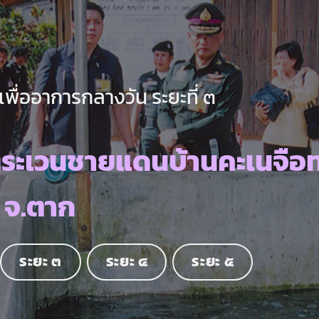
ื่ออาการกลางวัน ระยะที่ ๓
ตระเวนชายแดนบ้านคะเนจือ
จ.ตาก
ระยะ ๓
ระยะ ๔
ระยะ ๕