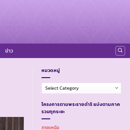
ข่าว
หมวดหมู่
หมวด
หมู่
โครงการตามพระราชดำริ แบ่งตามภาค
รวมทุกระยะ
ภาคเหนือ