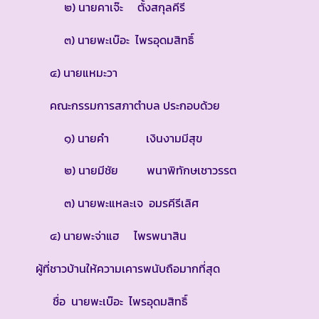
๒) นายคาเจ๊ะ ตั้งสกุลคีรี
๓) นายพะเบ๊อะ ไพรอุดมสิทธิ์
๔) นายแหมะวา
คณะกรรมการสภาตำบล ประกอบด้วย
๑) นายคำ เงินงามมีสุข
๒) นายมีชัย พนาพิทักษเชาวรรต
๓) นายพะแหละเจ อมรคีรีเลิศ
๔) นายพะจ่าแฮ ไพรพนาสิน
ผู้ที่ชาวบ้านให้ความเคารพนับถือมากที่สุด
ชื่อ นายพะเบ๊อะ ไพรอุดมสิทธิ์