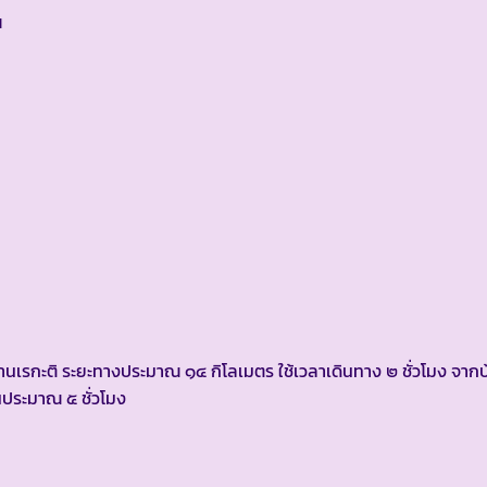
น
เรกะติ ระยะทางประมาณ ๑๔ กิโลเมตร ใช้เวลาเดินทาง ๒ ชั่วโมง จากบ
นประมาณ ๕ ชั่วโมง