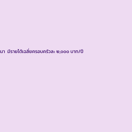
า มีรายได้เฉลี่ยครอบครัวละ ๒,๐๐๐ บาท/ปี