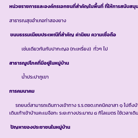
หน่วยราชการและองค์กรเอกชนที่สำคัญในพื้นที่
ที่ให้การสนับสนุ
สาธารณสุขอำเภอท่าสองยาง
ขนบธรรมเนียมประเพณีที่สำคัญ
ค่านิยม
ความเชื่อถือ
เช่นเดียวกันกับปากะญอ (กะเหรี่ยง) ทั่วๆ ไป
สาธารณูปโภคที่มีอยู่ในหมู่บ้าน
น้ำประปาภูเขา
การคมนาคม
รถยนต์สามารถเดินทางเข้าทาง ร.ร.ตชด.เทคนิคอาสา ๑ ไปถึงบ้าน
เดินเท้าเข้าบ้านคะเนจือทะ ระยะทางประมาณ ๘ กิโลเมตร ใช้เวลาเดิ
ปัญหาของประชาชนในหมู่บ้าน