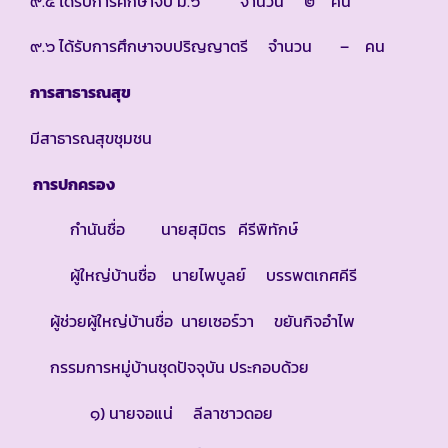
๙.๕ ได้รับการศึกษาจบ ม.๖ จำนวน ๒ คน
๙.๖ ได้รับการศึกษาจบปริญญาตรี จำนวน – คน
การสาธารณสุข
มีสาธารณสุขชุมชน
การปกครอง
กำนันชื่อ นายสุมิตร คีรีพิทักษ์
ผู้ใหญ่บ้านชื่อ นายไพบูลย์ บรรพตเกศคีรี
ผู้ช่วยผู้ใหญ่บ้านชื่อ นายเซอร์วา ขยันกิจอำไพ
กรรมการหมู่บ้านชุดปัจจุบัน ประกอบด้วย
๑) นายจอแน่ ลีลาชาวดอย