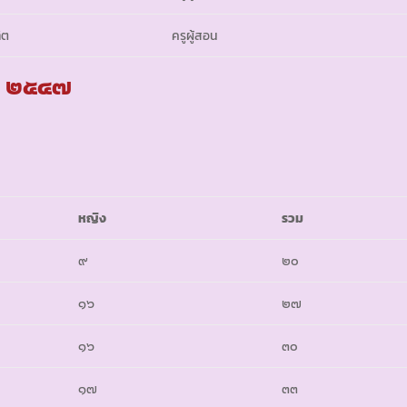
ิต
ครูผู้สอน
ษา ๒๕๔๗
หญิง
รวม
๙
๒๐
๑๖
๒๗
๑๖
๓๐
๑๗
๓๓