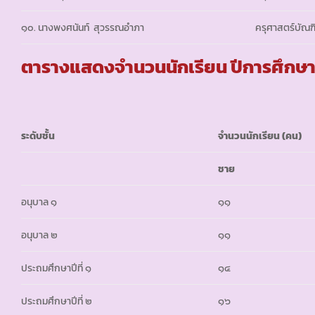
๑๐. นางพงศนันท์ สุวรรณอำภา
ครุศาสตร์บัณฑ
ตารางแสดงจำนวนนักเรียน ปีการศึก
ระดับชั้น
จำนวนนักเรียน (คน)
ชาย
อนุบาล ๑
๑๑
อนุบาล ๒
๑๑
ประถมศึกษาปีที่ ๑
๑๔
ประถมศึกษาปีที่ ๒
๑๖