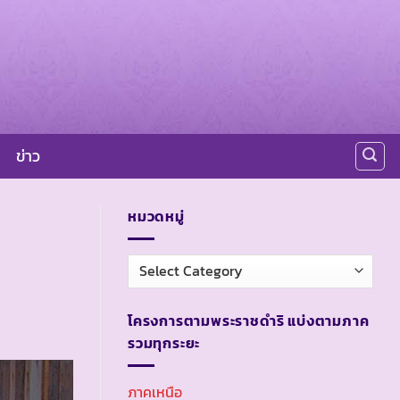
ข่าว
หมวดหมู่
หมวด
หมู่
โครงการตามพระราชดำริ แบ่งตามภาค
รวมทุกระยะ
ภาคเหนือ