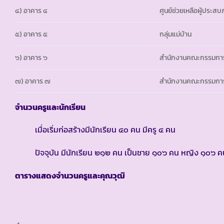
๔) อาคาร ๔
ศูนย์ช่วยเหลือผู้ประสบ
๕) อาคาร ๕
กลุ่มแม่บ้าน
๖) อาคาร ๖
สำนักงานคณะกรรมการ
๗) อาคาร ๗
สำนักงานคณะกรรมการ
จำนวนครูและนักเรียน
เมื่อเริ่มก่อสร้างมีนักเรียน ๔๐ คน มีครู ๔ คน
ปัจจุบัน มีนักเรียน ๒๑๒ คน เป็นชาย ๑๐๖ คน หญิง ๑๐๖ คน ม
ตารางแสดงจำนวนครูและคุณวุฒิ