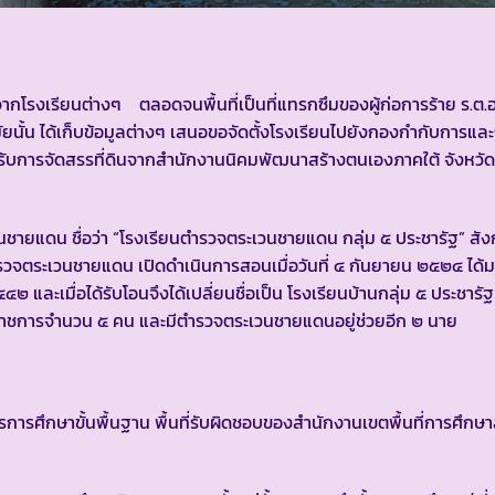
โรงเรียนต่างๆ ตลอดจนพื้นที่เป็นที่แทรกซึมของผู้ก่อการร้าย ร.ต.
ยนั้น ได้เก็บข้อมูลต่างๆ เสนอขอจัดตั้งโรงเรียนไปยังกองกำกับการแล
ดยได้รับการจัดสรรที่ดินจากสำนักงานนิคมพัฒนาสร้างตนเองภาคใต้ จังหว
ายแดน ชื่อว่า “โรงเรียนตำรวจตระเวนชายแดน กลุ่ม ๕ ประชารัฐ” สั
ตระเวนชายแดน เปิดดำเนินการสอนเมื่อวันที่ ๔ กันยายน ๒๕๒๔ ได้ม
และเมื่อได้รับโอนจึงได้เปลี่ยนชื่อเป็น โรงเรียนบ้านกลุ่ม ๕ ประชารัฐ
ยราชการจำนวน ๕ คน และมีตำรวจตระเวนชายแดนอยู่ช่วยอีก ๒ นาย
ึกษาขั้นพื้นฐาน พื้นที่รับผิดชอบของสำนักงานเขตพื้นที่การศึกษา