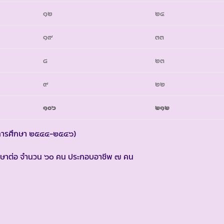
๑๒
๒๔
๑๙
๓๓
๘
๒๓
๙
๒๒
๑๐๖
๒๑๒
การศึกษา ๒๕๔๔-๒๕๔๖)
ึกษาต่อ จำนวน ๖๐ คน ประกอบอาชีพ ๗ คน