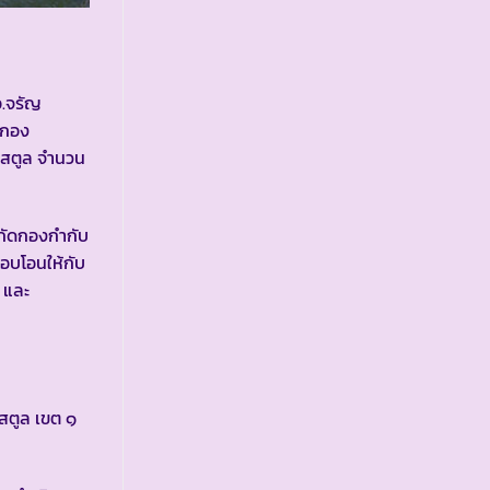
อ.จรัญ
ะกอง
ัดสตูล จำนวน
งกัดกองกำกับ
อบโอนให้กับ
 และ
สตูล เขต ๑