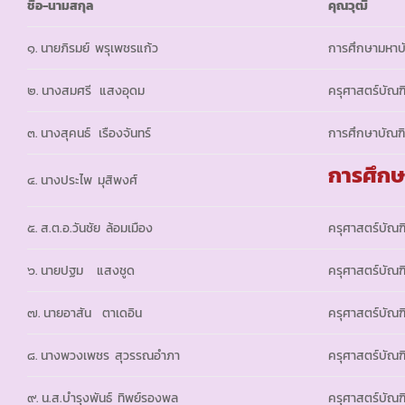
ชื่อ-นามสกุล
คุณวุฒิ
๑. นายภิรมย์ พรุเพชรแก้ว
การศึกษามหาบ
๒. นางสมศรี แสงอุดม
ครุศาสตร์บัณฑ
๓. นางสุคนธ์ เรืองจันทร์
การศึกษาบัณฑ
การศึกษ
๔. นางประไพ มุสิพงศ์
๕. ส.ต.อ.วันชัย ล้อมเมือง
ครุศาสตร์บัณฑ
๖. นายปฐม แสงชูด
ครุศาสตร์บัณฑ
๗. นายอาสัน ตาเดอิน
ครุศาสตร์บัณฑ
๘. นางพวงเพชร สุวรรณอำภา
ครุศาสตร์บัณฑ
๙. น.ส.บำรุงพันธ์ ทิพย์รองพล
ครุศาสตร์บัณฑ