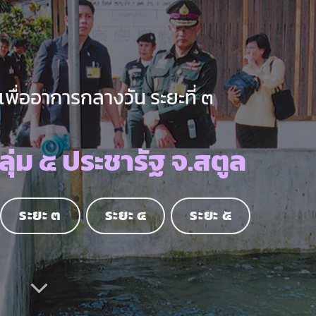
ื่ออาการกลางวัน ระยะที่ ๓
ุ่ม ๕ ประชารัฐ จ.สตูล
ระยะ ๓
ระยะ ๔
ระยะ ๕