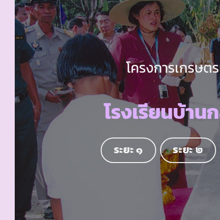
โครงการเกรษตรเพ
โรงเรียนบ้านกล
ระยะ ๑
ระยะ ๒