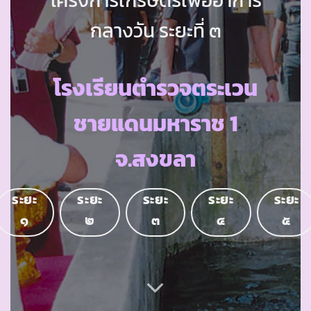
กลางวัน ระยะที่ ๓
โรงเรียนตำรวจตระเวน
ชายแดนมหาราช 1
จ.สงขลา
ระยะ
ระยะ
ระยะ
ระยะ
ระยะ
๑
๒
๓
๔
๕