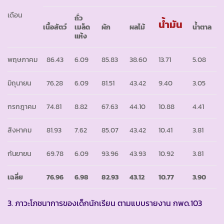
เดือน
ถั่ว
น้ำมัน
เนื้อสัตว์
เมล็ด
ผัก
ผลไม้
น้ำตาล
แห้ง
พฤษภาคม
86.43
6.09
85.83
38.60
13.71
5.08
มิถุนายน
76.28
6.09
81.51
43.42
9.40
3.05
กรกฎาคม
74.81
8.82
67.63
44.10
10.88
4.41
สิงหาคม
81.93
7.62
85.07
43.42
10.41
3.81
กันยายน
69.78
6.09
93.96
43.93
10.92
3.81
เฉลี่ย
76
.
96
6
.
98
82
.
93
43
.
12
10
.
77
3
.
90
3. ภาวะโภชนาการของเด็กนักเรียน ตามแบบรายงาน กพด.103