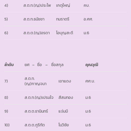
4)
ส.ต.ท.(ญ)ประไพ
เกตุใหญ่
คบ.
5)
ส.ต.ท.ธนัชชา
ทมราตรี
อ.ศศ.
6)
ส.ต.ต.(ญ)อรดา
โอบุญสะดี
ม.6
ลำดับ
ยศ – ชื่อ – ชื่อสกุล
คุณวุฒิ
ส.ต.ท.
7)
เขาแดง
ศศ.บ.
(ญ)กาญจนา
8)
ส.ต.ท.(ญ)เปรมใจ
สีสมทอง
ม.6
9)
ส.ต.ต.ธานินทร์
แจ่มมี
ม.6
10)
ส.ต.ต.ภูริทัต
โนวิชัย
ม.6