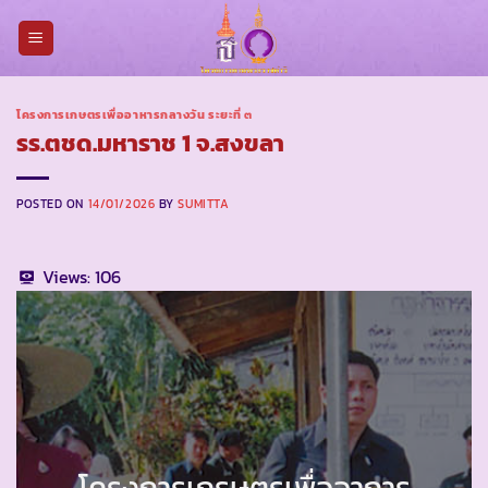
Skip
to
content
โครงการเกษตรเพื่ออาหารกลางวัน ระยะที่ ๓
รร.ตชด.มหาราช 1 จ.สงขลา
POSTED ON
14/01/2026
BY
SUMITTA
Views:
106
โครงการเกรษตรเพื่ออาการ