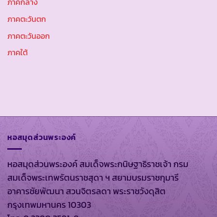
ภาคกลาง
ภาคตะวันตก
ภาคตะวันออก
ภาคใต้
หอสมุดส่วนพระองค์
หอสมุดส่วนพระองค์ สมเด็จพระกนิษฐาธิราชเจ้า กรม
สมเด็จพระเทพรัตนราชสุดา ฯ สยามบรมราชกุมารี
อาคารชัยพัฒนา สวนจิตรลดา พระราชวังดุสิต
กรุงเทพมหานคร 10303