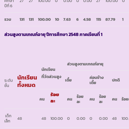
ศึกษา
27
27
100.00
0
0.00
0
0.00
27
100.00
0
ปีที่ 6
รวม
131
131
100
.
00
10
7
.
63
6
4
.
58
115
87
.
79
1
ส่วนสูงตามเกณฑ์อายุ ปีการศึกษา
2548
ภาคเรียนที่
1
ส่วนสูงตามเกณฑ์อายุ
นักเรียน
นักเรียน
ที่วัดส่วนสูง
ค่อนข้าง
เตี้ย
ปกติ
ระดับ
เตี้ย
ทั้งหมด
ชั้น
ร้อย
ร้อย
ร้อย
คน
คน
คน
คน
ร้อย
ละ
ละ
ละ
เด็ก
48
48
100.00
0
0.00
0
0.00
48
100
เล็ก