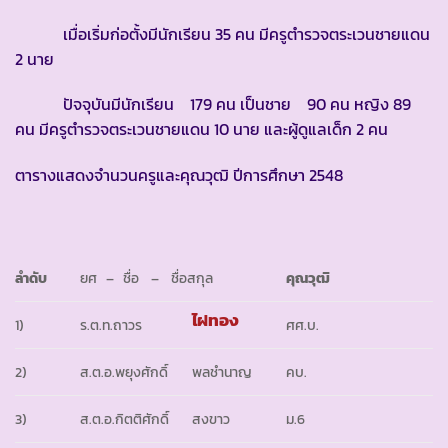
เมื่อเริ่มก่อตั้งมีนักเรียน 35 คน มีครูตำรวจตระเวนชายแดน
2 นาย
ปัจจุบันมีนักเรียน 179 คน เป็นชาย 90 คน หญิง 89
คน มีครูตำรวจตระเวนชายแดน 10 นาย และผู้ดูแลเด็ก 2 คน
ตารางแสดงจำนวนครูและคุณวุฒิ ปีการศึกษา 2548
ลำดับ
ยศ – ชื่อ – ชื่อสกุล
คุณวุฒิ
ไฝทอง
1)
ร.ต.ท.ถาวร
ศศ.บ.
2)
ส.ต.อ.พยุงศักดิ์
พลชำนาญ
คบ.
3)
ส.ต.อ.กิตติศักดิ์
สงขาว
ม.6