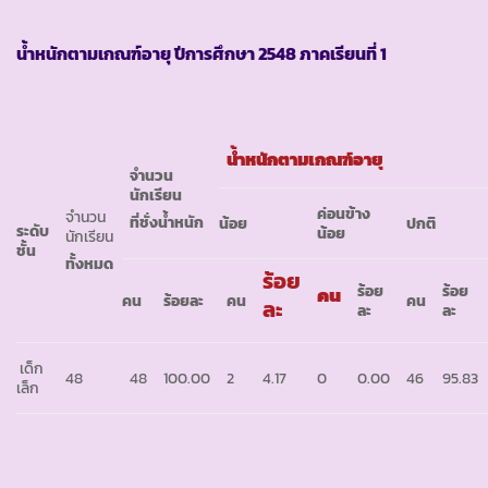
น้ำหนักตามเกณฑ์อายุ ปีการศึกษา
2548
ภาคเรียนที่
1
น้ำหนักตามเกณฑ์อายุ
จำนวน
นักเรียน
ค่อนข้าง
จำนวน
ที่ชั่งน้ำหนัก
น้อย
ปกติ
ระดับ
น้อย
นักเรียน
ชั้น
ทั้งหมด
ร้อย
ร้อย
ร้อย
คน
คน
ร้อยละ
คน
คน
ละ
ละ
ละ
เด็ก
48
48
100.00
2
4.17
0
0.00
46
95.83
เล็ก