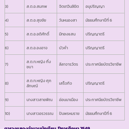
3)
ส.ต.อ.สมภพ
จิตเทวินลิขิต
อนุปริญญา
4)
ส.ต.อ.สุขชัย
วันหนองสา
มัธยมศึกษาปีที่ 6
5)
ส.ต.อ.อดิศักดิ์
มีทองแสน
ปริญญาตรี
6)
ส.ต.อ.องอาจ
บัวคำ
ปริญญาตรี
ส.ต.ท.หญิง กึ่ง
7)
ลีลาจารวัตร
ประกาศนียบัตรวิชาชีพ
ชบา
ส.ต.ท.หญิง ศุภ
8)
เสร็จกิจ
ปริญญาตรี
ลักษณ์
9)
นางสาวสายพิณ
อ่อนนาเมือง
ประกาศนียบัตรวิชาชีพ
10)
นางสาวอรวรรณ
ปันพรหมราช
มัธยมศึกษาปีที่ 6
ตารางแสดงจำนวนนักเรียน ปีการศึกษา 2549