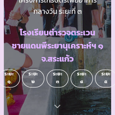
กลางวัน ระยะที่ ๓
โรงเรียนตำรวจตระเวน
ชายแดนพีระยานุเคราะห์ฯ ๑
จ.สระแก้ว
ระยะ
ระยะ
ระยะ
ระยะ
ระยะ
๑
๒
๓
๔
๕