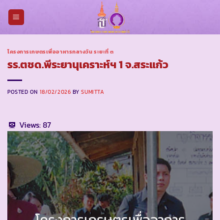
Skip
to
content
โครงการเกษตรเพื่ออาหารกลางวัน ระยะที่ ๓
รร.ตชด.พีระยานุเคราะห์ฯ 1 จ.สระแก้ว
POSTED ON
18/02/2026
BY
SUMITTA
Views:
87
โครงการเกรษตรเพื่ออาการ