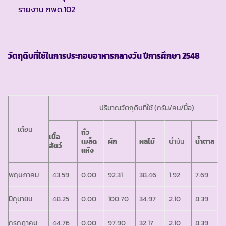
รายงาน กพด.102
วัตถุดิบที่ใช้ในการประกอบอาหารกลางวัน ปีการศึกษา
2548
ปริมาณวัตถุดิบที่ใช้ (กรัม/คน/มื้อ)
เดือน
ถั่ว
เนื้อ
เมล็ด
ผัก
ผลไม้
น้ำมัน
น้ำตาล
สัตว์
แห้ง
พฤษภาคม
43.59
0.00
92.31
38.46
1.92
7.69
มิถุนายน
48.25
0.00
100.70
34.97
2.10
8.39
กรกฎาคม
44.76
0.00
97.90
32.17
2.10
8.39