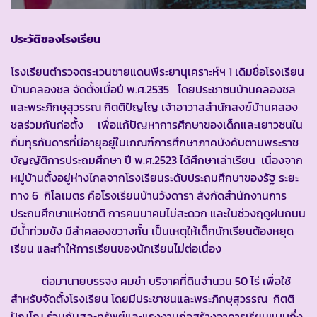
ประวัติของโรงเรียน
โรงเรียนตำรวจตระเวนชายแดนพีระยานุเคราะห์ฯ 1 เดิมชื่อโรงเรียน
บ้านคลองชล จัดตั้งเมื่อปี พ.ศ.2535 โดยประชาชนบ้านคลองชล
และพระภิกษุสุวรรณ กิตติปัญโญ เจ้าอาวาสสำนักสงฆ์บ้านคลอง
ชลร่วมกันก่อตั้ง เพื่อแก้ปัญหาการศึกษาของเด็กและเยาวชนใน
ถิ่นทุรกันดารที่มีอายุอยู่ในเกณฑ์การศึกษาภาคบังคับตามพระราช
บัญญัติการประถมศึกษา ปี พ.ศ.2523 ได้ศึกษาเล่าเรียน เนื่องจาก
หมู่บ้านตั้งอยู่ห่างไกลจากโรงเรียนระดับประถมศึกษาของรัฐ ระยะ
ทาง 6 กิโลเมตร คือโรงเรียนบ้านวังดารา สังกัดสำนักงานการ
ประถมศึกษาแห่งชาติ การคมนาคมไม่สะดวก และในช่วงฤดูฝนถนน
มีน้ำท่วมขัง มีลำคลองขวางกั้น เป็นเหตุให้เด็กนักเรียนต้องหยุด
เรียน และทำให้การเรียนของนักเรียนไม่ต่อเนื่อง
ต่อมานายบรรจง คมขำ บริจาคที่ดินจำนวน 50 ไร่ เพื่อใช้
สำหรับจัดตั้งโรงเรียน โดยมีประชาชนและพระภิกษุสุวรรณ กิตติ
ปัญโญ ร่วมกันสละทรัพย์และแรงงานก่อสร้างอาคารเรียนแบบกึ่ง