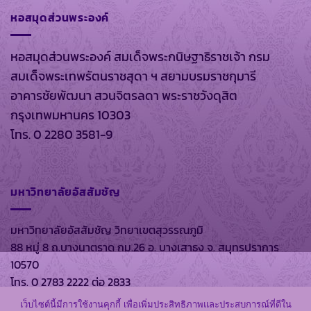
หอสมุดส่วนพระองค์
หอสมุดส่วนพระองค์ สมเด็จพระกนิษฐาธิราชเจ้า กรม
สมเด็จพระเทพรัตนราชสุดา ฯ สยามบรมราชกุมารี
อาคารชัยพัฒนา สวนจิตรลดา พระราชวังดุสิต
กรุงเทพมหานคร 10303
โทร. 0 2280 3581-9
มหาวิทยาลัยอัสสัมชัญ
มหาวิทยาลัยอัสสัมชัญ วิทยาเขตสุวรรณภูมิ
88 หมู่ 8 ถ.บางนาตราด กม.26 อ. บางเสาธง จ. สมุทรปราการ
10570
โทร. 0 2783 2222 ต่อ 2833
เว็บไซต์นี้มีการใช้งานคุกกี้ เพื่อเพิ่มประสิทธิภาพและประสบการณ์ที่ดีใน