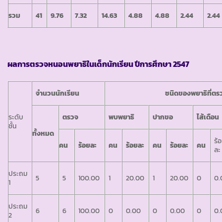
รวม
41
9.76
7.32
14.63
4.88
4.88
2.44
2.44
ผลการตรวจหนอนพยาธิในเด็กนักเรียน ปีการศึกษา 2547
จำนวนนักเรียน
ชนิดของพยาธิที่ตรว
ระดับ
ตรวจ
พบพยาธิ
ปากขอ
ไส้เดือน
ชั้น
ทั้งหมด
ร้
คน
ร้อยละ
คน
ร้อยละ
คน
ร้อยละ
คน
ละ
ประถม
5
5
100.00
1
20.00
1
20.00
0
0.
1
ประถม
6
6
100.00
0
0.00
0
0.00
0
0.
2