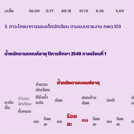
เฉลี่ย
56.09
0.77
88.15
51.73
8.26
5.89
3. ภาวะโภชนาการของเด็กนักเรียน ตามแบบรายงาน กพด.103
น้ำหนักตามเกณฑ์อายุ ปีการศึกษา
2548 ภาคเรียนที่ 1
น้ำหนักตามเกณฑ์อายุ
จำนวน
นักเรียน
ที่ชั่งน้ำ
ค่อนข้าง
ค
จำนวน
น้อย
ปกติ
ระดับ
หนัก
น้อย
ม
นักเรียน
ชั้น
ทั้งหมด
ร้อย
ร้อย
ร้อย
ร้อย
คน
คน
คน
คน
ละ
ละ
ละ
ละ