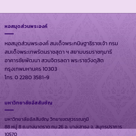
หอสมุดส่วนพระองค์
หอสมุดส่วนพระองค์ สมเด็จพระกนิษฐาธิราชเจ้า กรม
สมเด็จพระเทพรัตนราชสุดา ฯ สยามบรมราชกุมารี
อาคารชัยพัฒนา สวนจิตรลดา พระราชวังดุสิต
กรุงเทพมหานคร 10303
โทร. 0 2280 3581-9
มหาวิทยาลัยอัสสัมชัญ
มหาวิทยาลัยอัสสัมชัญ วิทยาเขตสุวรรณภูมิ
88 หมู่ 8 ถ.บางนาตราด กม.26 อ. บางเสาธง จ. สมุทรปราการ
10570