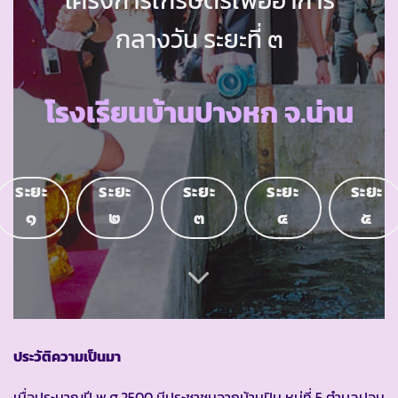
กลางวัน ระยะที่ ๓
โรงเรียนบ้านปางหก จ.น่าน
ระยะ
ระยะ
ระยะ
ระยะ
ระยะ
๑
๒
๓
๔
๕
ประวัติความเป็นมา
เมื่อประมาณปี พ.ศ.2500 มีประชาชนจากบ้านปิน หมู่ที่ 5 ตำบลปอน