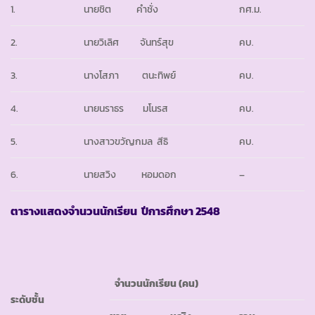
1.
นายชิต คำชั่ง
กศ.ม.
2.
นายวิเลิศ จันทร์สุข
คบ.
3.
นางโสภา ตนะทิพย์
คบ.
4.
นายนราธร มโนรส
คบ.
5.
นางสาวขวัญกมล สีธิ
คบ.
6.
นายสวิง หอมดอก
–
ตารางแสดงจำนวนนักเรียน ปีการศึกษา 2548
จำนวนนักเรียน (คน)
ระดับชั้น