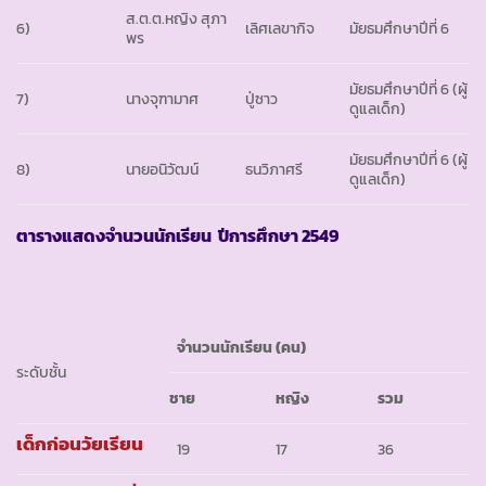
ส.ต.ต.หญิง สุภา
6)
เลิศเลขากิจ
มัยธมศึกษาปีที่ 6
พร
มัยธมศึกษาปีที่ 6 (ผู้
7)
นางจุฑามาศ
ปู่ซาว
ดูแลเด็ก)
มัยธมศึกษาปีที่ 6 (ผู้
8)
นายอนิวัฒน์
ธนวิภาศรี
ดูแลเด็ก)
ตารางแสดงจำนวนนักเรียน ปีการศึกษา 2549
จำนวนนักเรียน (คน)
ระดับชั้น
ชาย
หญิง
รวม
เด็กก่อนวัยเรียน
19
17
36