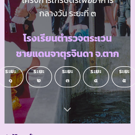
กลางวัน ระยะที่ ๓
โรงเรียนตำรวจตระเวน
ชายแดนจาตุรจินดา จ.ตาก
ระยะ
ระยะ
ระยะ
ระยะ
ระยะ
๑
๒
๓
๔
๕