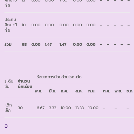
ศึกษาปี
13
0.00
0.00
7.69
0.00
0.00
–
–
–
–
–
ที่ 5
ประถม
ศึกษาปี
10
0.00
0.00
0.00
0.00
0.00
–
–
–
–
–
ที่ 6
รวม
68
0.00
1.47
1.47
0.00
0.00
–
–
–
–
–
ร้อยละการป่วยด้วยโรคหวัด
ระดับ
จำนวน
ชั้น
นักเรียน
พ.ค.
มิ.ย.
ก.ค.
ส.ค.
ก.ย.
ต.ค.
พ.ย.
ธ.ค.
เด็ก
30
6.67
3.33
10.00
13.33
10.00
–
–
–
เล็ก
0