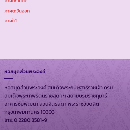
ภาคตะวันตก
ภาคตะวันออก
ภาคใต้
หอสมุดส่วนพระองค์
หอสมุดส่วนพระองค์ สมเด็จพระกนิษฐาธิราชเจ้า กรม
สมเด็จพระเทพรัตนราชสุดา ฯ สยามบรมราชกุมารี
อาคารชัยพัฒนา สวนจิตรลดา พระราชวังดุสิต
กรุงเทพมหานคร 10303
โทร. 0 2280 3581-9