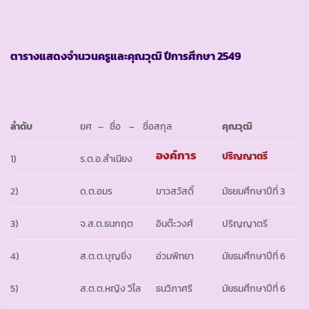
ตารางแสดงจำนวนครูและคุณวุฒิ ปีการศึกษา 2549
ลำดับ
ยศ – ชื่อ – ชื่อสกุล
คุณวุฒิ
องค์การ
ปริญญาตรี
1)
ร.ต.อ.สำเนียง
2)
ด.ต.อมร
ขาวสวัสดิ์
มัธยมศึกษาปีที่ 3
3)
จ.ส.ต.ธนกฤต
อินต๊ะวงศ์
ปริญญาตรี
4)
ส.ต.ต.บุญยิ่ง
อ่วมพิทยา
มัยธมศึกษาปีที่ 6
5)
ส.ต.ต.หญิง วิไล
ธนวิภาศรี
มัยธมศึกษาปีที่ 6