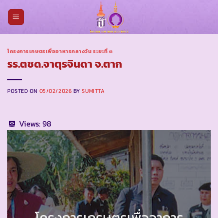
Skip
to
content
โครงการเกษตรเพื่ออาหารกลางวัน ระยะที่ ๓
รร.ตชด.จาตุรจินดา จ.ตาก
POSTED ON
05/02/2026
BY
SUMITTA
Views:
98
โครงการเกรษตรเพื่ออาการ