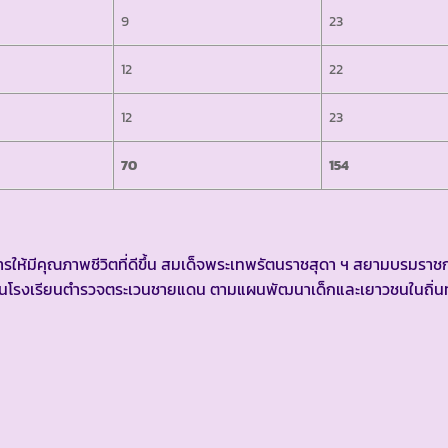
9
23
12
22
12
23
70
154
้มีคุณภาพชีวิตที่ดีขึ้น สมเด็จพระเทพรัตนราชสุดา ฯ สยามบรมราชก
ในโรงเรียนตำรวจตระเวนชายแดน ตามแผนพัฒนาเด็กและเยาวชนในถิ่นท