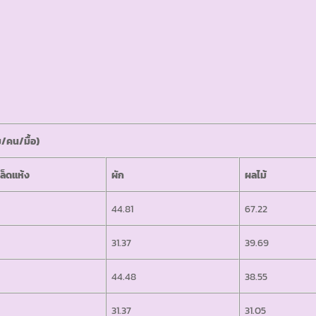
ม/คน/มื้อ)
มล็ดแห้ง
ผัก
ผลไม้
44.81
67.22
31.37
39.69
44.48
38.55
31.37
31.05