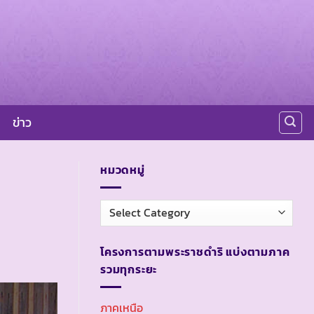
ข่าว
หมวดหมู่
หมวด
หมู่
โครงการตามพระราชดำริ แบ่งตามภาค
รวมทุกระยะ
ภาคเหนือ