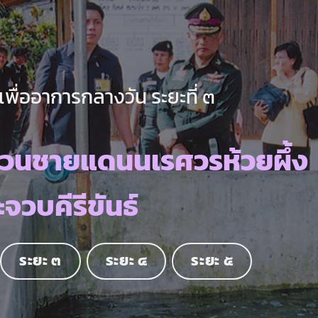
ื่ออาการกลางวัน ระยะที่ ๓
เวนชายแดนนเรศวรห้วยผึ้ง
จวบคีรีขันธ์
ระยะ ๓
ระยะ ๔
ระยะ ๕