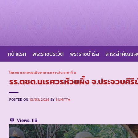
Skip
to
content
หน้าแรก
พระราชประวัติ
พระราชดำรัส
สาระสำคัญแ
โครงการเกษตรเพื่ออาหารกลางวัน ระยะที่ ๓
รร.ตชด.นเรศวรห้วยผึ้ง จ.ประจวบคีรีข
POSTED ON
10/03/2026
BY
SUMITTA
Views:
118