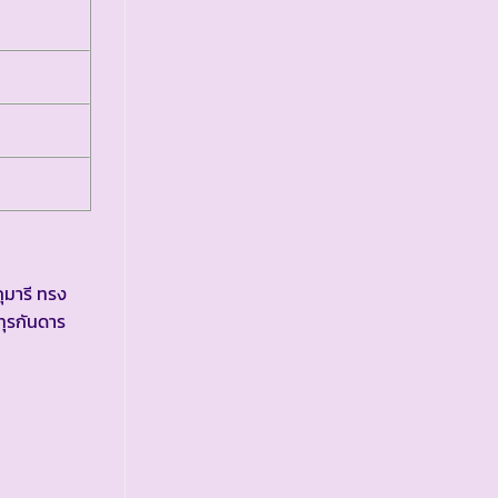
ุมารี ทรง
ุรกันดาร