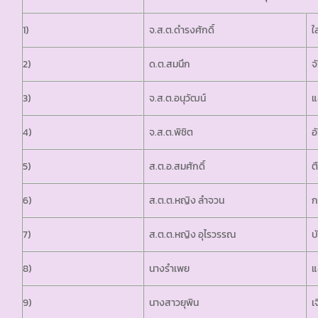
จ.ส.ต.ดำรงศักดิ์
1)
ใ
2)
ด.ต.สมนึก
จ
3)
จ.ส.ต.อนุวัฒน์
แ
4)
จ.ส.ต.พิชิต
อ
5)
ส.ต.อ.สมศักดิ์
ต
6)
ส.ต.ต.หญิง ลำจวน
ก
7)
ส.ต.ต.หญิง อุไรวรรณ
บ
8)
นางรำเพย
แ
9)
นางสาวยุพิน
เ