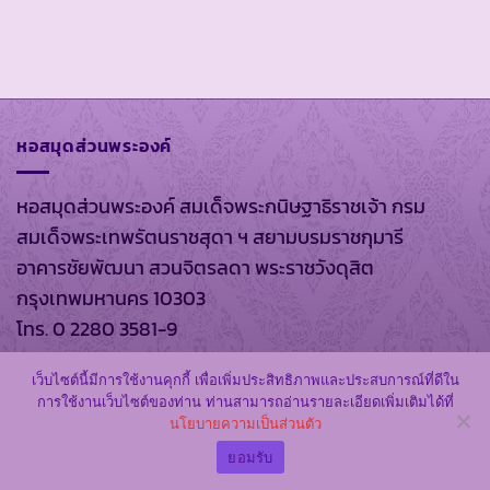
หอสมุดส่วนพระองค์
หอสมุดส่วนพระองค์ สมเด็จพระกนิษฐาธิราชเจ้า กรม
สมเด็จพระเทพรัตนราชสุดา ฯ สยามบรมราชกุมารี
อาคารชัยพัฒนา สวนจิตรลดา พระราชวังดุสิต
กรุงเทพมหานคร 10303
โทร. 0 2280 3581-9
เว็บไซต์นี้มีการใช้งานคุกกี้ เพื่อเพิ่มประสิทธิภาพและประสบการณ์ที่ดีใน
การใช้งานเว็บไซต์ของท่าน ท่านสามารถอ่านรายละเอียดเพิ่มเติมได้ที่
มหาวิทยาลัยอัสสัมชัญ
นโยบายความเป็นส่วนตัว
ยอมรับ
มหาวิทยาลัยอัสสัมชัญ วิทยาเขตสุวรรณภูมิ