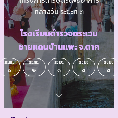
กลางวัน ระยะที่ ๓
โรงเรียนตำรวจตระเวน
ชายแดนบ้านแพะ จ.ตาก
ระยะ
ระยะ
ระยะ
ระยะ
ระยะ
๑
๒
๓
๔
๕