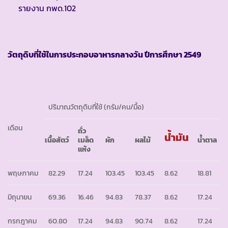
รายงาน กพด.102
วัตถุดิบที่ใช้ในการประกอบอาหารกลางวัน ปีการศึกษา
2549
ปริมาณวัตถุดิบที่ใช้ (กรัม/คน/มื้อ)
เดือน
ถั่ว
น้ำมัน
เนื้อสัตว์
เมล็ด
ผัก
ผลไม้
น้ำตาล
แห้ง
พฤษภาคม
82.29
17.24
103.45
103.45
8.62
18.81
มิถุนายน
69.36
16.46
94.83
78.37
8.62
17.24
กรกฎาคม
60.80
17.24
94.83
90.74
8.62
17.24