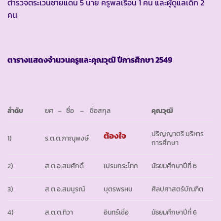
ตำรวจตระเวนชายแดน 5 นาย ครูพลเรือน 1 คน และผู้ดูแลเด็ก 2
คน
ตารางแสดงจำนวนครูและคุณวุฒิ ปีการศึกษา 2549
ลำดับ
ยศ – ชื่อ – ชื่อสกุล
คุณวุฒิ
ปริญญาตรี บริหาร
ต้องใจ
1)
ร.ต.ต.ภาณุพงษ์
การศึกษา
2)
ส.ต.อ.สมศักดิ์
เปรมกระโทก
มัธยมศึกษาปีที่ 6
3)
ส.ต.อ.สมบูรณ์
บุตรพรหม
ศิลปศาสตร์บัณฑิต
4)
ส.ต.ต.ทิวา
อินทร์เชื่อ
มัธยมศึกษาปีที่ 6