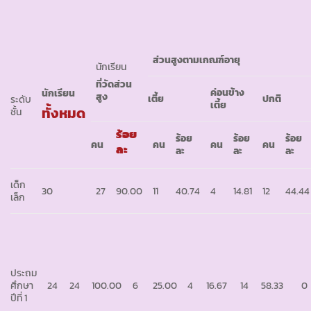
ส่วนสูงตามเกณฑ์อายุ
นักเรียน
ที่วัดส่วน
ค่อนข้าง
นักเรียน
สูง
เตี้ย
ปกติ
ระดับ
เตี้ย
ทั้งหมด
ชั้น
ร้อย
ร้อย
ร้อย
ร้อย
คน
คน
คน
คน
ละ
ละ
ละ
ละ
เด็ก
30
27
90.00
11
40.74
4
14.81
12
44.44
เล็ก
ประถม
ศึกษา
24
24
100.00
6
25.00
4
16.67
14
58.33
0
ปีที่ 1