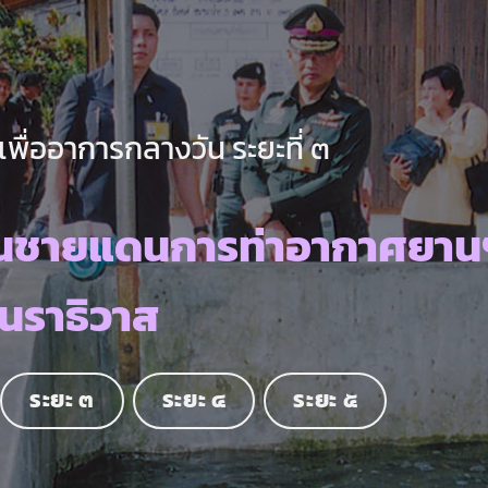
ื่ออาการกลางวัน ระยะที่ ๓
วนชายแดนการท่าอากาศยาน
.นราธิวาส
ระยะ ๓
ระยะ ๔
ระยะ ๕