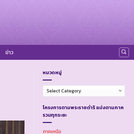
ข่าว
หมวดหมู่
หมวด
หมู่
โครงการตามพระราชดำริ แบ่งตามภาค
รวมทุกระยะ
ภาคเหนือ