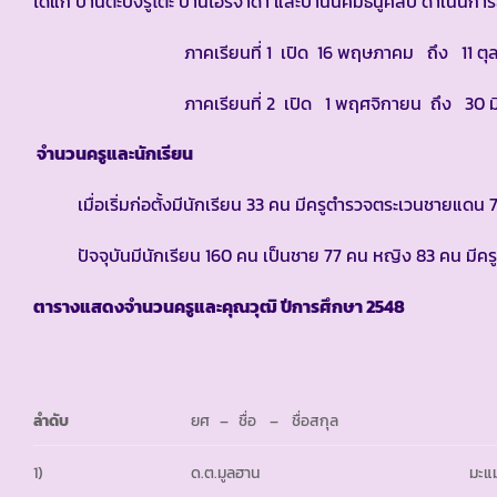
ได้แก่ บ้านตะบิงรูโต๊ะ บ้านไอร์จาดา และบ้านนิคมธนูศิลป์ ดำเนินกา
ภาคเรียนที่ 1 เปิด 16 พฤษภาคม ถึง 11 ตุล
ภาคเรียนที่ 2 เปิด 1 พฤศจิกายน ถึง 30 มี
จำนวนครูและนักเรียน
เมื่อเริ่มก่อตั้งมีนักเรียน 33 คน มีครูตำรวจตระเวนชายแดน 
ปัจจุบันมีนักเรียน 160 คน เป็นชาย 77 คน หญิง 83 คน มีครู
ตารางแสดงจำนวนครูและคุณวุฒิ ปีการศึกษา 2548
ลำดับ
ยศ – ชื่อ – ชื่อสกุล
1)
ด.ต.มูลฮาน
มะแ