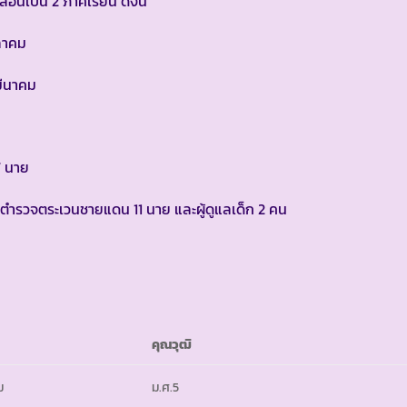
รสอนเป็น 2 ภาคเรียน ดังนี้
าคม
นาคม
7 นาย
ตำรวจตระเวนชายแดน 11 นาย และผู้ดูแลเด็ก 2 คน
คุณวุฒิ
ม
ม.ศ.5