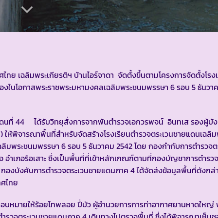
ลิมพระเกียรติฯ บ้านไอร์จาดา จัดตั้งขึ้นตามโครงการจัดตั้งโรง
เนื่องในโอกาสพระราชพระมหามงคลเฉลิมพระชนมพรรษา 6 รอบ 5 ธันวา
ที่ 44 ได้รับวิทยุสั่งการจากพันตำรวจเอกวรพจน์ อินทเส รองผู้บั
ห้พิจารณาพื้นที่สำหรับจัดสร้างโรงเรียนตำรวจตระเวนชายแดนเฉลิมพ
ลเฉลิมพระชนมพรรษา 6 รอบ 5 ธันวาคม 2542 โดย กองกำกับการตำรวจต
ตอ อำเภอรือเสาะ ซึ่งเป็นพื้นที่ที่เข้าหลักเกณฑ์ตามที่กองบัญชาการตำร
งบังคับการตำรวจตระเวนชายแดนภาค 4 ได้จัดส่งข้อมูลพื้นที่ดังกล่
ทศไทย
หมายให้ร้อยโทพลอย ปี่บัว ผู้อำนวยการการท่าอากาศยานหาดใหญ่ พ
ตระเวนชายแดนภาค 4 เดินทางไปตรวจพื้นที่ ซึ่งได้พิจารณาเห็นชอบ