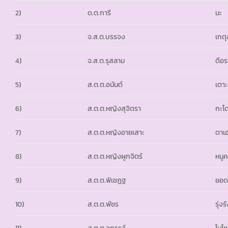
2)
ด.ต.การี
มะ
3)
จ.ส.ต.บรรจง
เกต
4)
จ.ส.ต.รุสลาม
ดือ
5)
ส.ต.ต.อนันต์
เตาะ
6)
ส.ต.ต.หญิงสุจิตรา
กะโ
7)
ส.ต.ต.หญิงอายเสาะ
ดาเ
8)
ส.ต.ต.หญิงผูกจิตร์
หนู
9)
ส.ต.ต.พิเชฏฐ
ยอ
10)
ส.ต.ต.พัชร
รุ่งร
11)
ส.ต.ต.ฉกรรจ์
โนโช