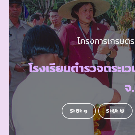
โครงการเกรษตรเพ
โรงเรียนตำรวจตระเ
จ
ระยะ ๑
ระยะ ๒