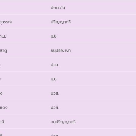
ปกศ.ต้น
ุสุวรรณ
ปริญญาตรี
ราแม
ม.6
สาตู
อนุปริญญา
ด
ปวส.
ฮ
ม.6
คง
ปวส.
ดแดง
ปวส.
ังษี
อนุปริญญาตรี
ติ
ปวช.