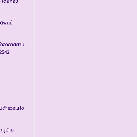
าง โดยกอง
นิพนธ์
ท่าอากาศยาน
 2542
านตำรวจแห่ง
มู่บ้าน