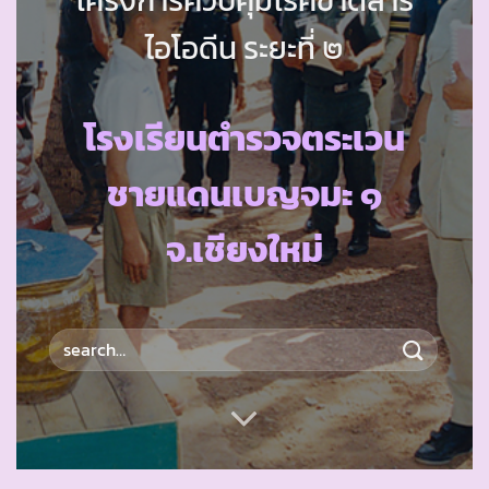
ไอโอดีน ระยะที่ ๒
โรงเรียนตำรวจตระเวน
ชายแดนเบญจมะ ๑
จ.เชียงใหม่