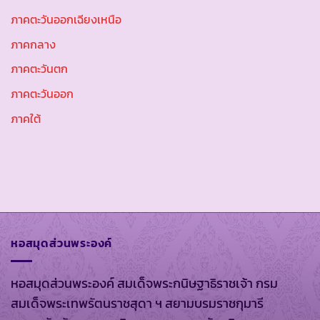
ภาคตะวันออกเฉียงเหนือ
ภาคกลาง
ภาคตะวันตก
ภาคตะวันออก
ภาคใต้
หอสมุดส่วนพระองค์
หอสมุดส่วนพระองค์ สมเด็จพระกนิษฐาธิราชเจ้า กรม
สมเด็จพระเทพรัตนราชสุดา ฯ สยามบรมราชกุมารี