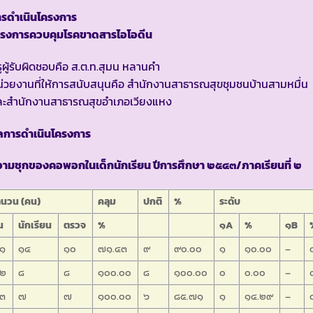
ารดำเนินโครงการ
ครงการควบคุมโรคขาดสารไอโอดีน
ูผู้รับผิดชอบคือ ส.ต.ท.สุมน หลานคำ
่วยงานที่ให้การสนับสนุนคือ สำนักงานสาธารณสุขชุมชนบ้านสามหมื่น
ละสำนักงานสาธารณสุขอำเภอเวียงแหง
ลการดำเนินโครงการ
วามชุกของคอพอกในเด็กนักเรียน ปีการศึกษา ๒๕๔๓/ภาคเรียนที่ ๒
ำนวน (คน)
คลุม
ปกติ
%
ระดับ
้น
นักเรียน
ตรวจ
%
๑A
%
๑B
.๑
๑๔
๑๐
๗๑.๔๓
๙
๙๐.๐๐
๑
๑๐.๐๐
–
.๒
๘
๘
๑๐๐.๐๐
๘
๑๐๐.๐๐
๐
๐.๐๐
–
.๓
๗
๗
๑๐๐.๐๐
๖
๘๕.๗๑
๑
๑๔.๒๙
–