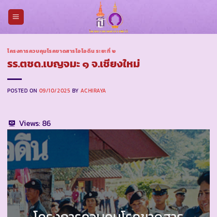
Skip
to
content
โครงการควบคุมโรคขาดสารไอโอดีน ระยะที่ ๒
รร.ตชด.เบญจมะ ๑ จ.เชียงใหม่
POSTED ON
09/10/2025
BY
ACHIRAYA
Views:
86
โครงการควบคุมโรคขาดสาร