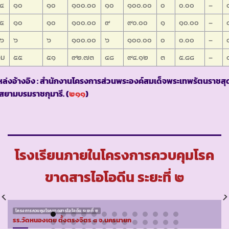
.๔
๑๐
๑๐
๑๐๐.๐๐
๑๐
๑๐๐.๐๐
๐
๐.๐๐
–
.๕
๑๐
๑๐
๑๐๐.๐๐
๙
๙๐.๐๐
๑
๑๐.๐๐
–
.๖
๖
๖
๑๐๐.๐๐
๖
๑๐๐.๐๐
๐
๐.๐๐
–
วม
๕๕
๕๑
๙๒.๗๓
๔๘
๙๔.๑๒
๓
๕.๘๘
–
ล่งอ้างอิง : สำนักงานโครงการส่วนพระองค์สมเด็จพระเทพรัตนราชสุ
สยามบรมราชกุมารี. (
๒๑๑
)
โรงเรียนภายในโครงการควบคุมโรค
ขาดสารไอโอดีน ระยะที่ ๒
โครงการควบคุมโรคขาดสารไอโอดีน ระยะที่ ๒
รร.วัดหนองเตย ตั้งตรงจิตร ๘ จ.นครนายก