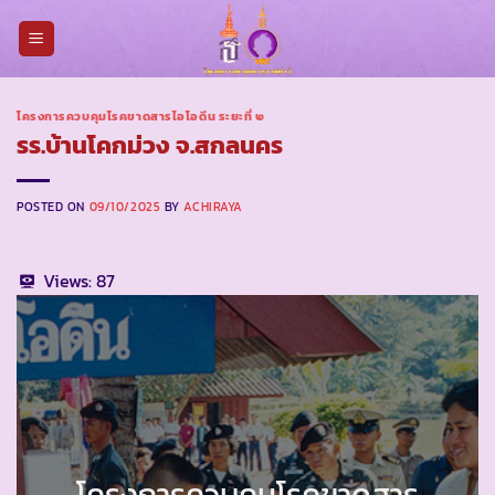
Skip
to
content
โครงการควบคุมโรคขาดสารไอโอดีน ระยะที่ ๒
รร.บ้านโคกม่วง จ.สกลนคร
POSTED ON
09/10/2025
BY
ACHIRAYA
Views:
87
โครงการควบคุมโรคขาดสาร