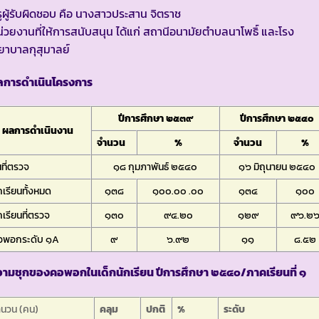
ูผู้รับผิดชอบ คือ นางสาวประสาน จิตราช
่วยงานที่ให้การสนับสนุน ได้แก่ สถานีอนามัยตำบลนาโพธิ์ และโรง
ยาบาลกุสุมาลย์
ลการดำเนินโครงการ
ปีการศึกษา ๒๕๓๙
ปีการศึกษา ๒๕๔๐
ผลการดำเนินงาน
จำนวน
%
จำนวน
%
นที่ตรวจ
๑๘ กุมภาพันธ์ ๒๕๔๐
๑๖ มิถุนายน ๒๕๔๐
กเรียนทั้งหมด
๑๓๘
๑๐๐.๐๐ .๐๐
๑๓๔
๑๐๐
กเรียนที่ตรวจ
๑๓๐
๙๔.๒๐
๑๒๙
๙๖.๒
อพอกระดับ ๑A
๙
๖.๙๒
๑๑
๘.๕๒
วามชุกของคอพอกในเด็กนักเรียน ปีการศึกษา ๒๕๔๐/ภาคเรียนที่ ๑
ำนวน (คน)
คลุม
ปกติ
%
ระดับ