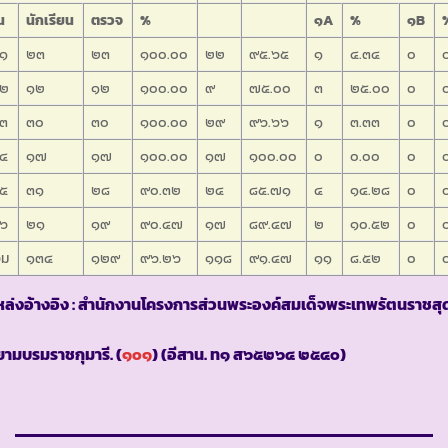
้น
นักเรียน
ตรวจ
%
๑A
%
๑B
.๑
๒๓
๒๓
๑๐๐.๐๐
๒๒
๙๕.๖๕
๑
๔.๓๔
๐
.๒
๑๒
๑๒
๑๐๐.๐๐
๙
๗๕.๐๐
๓
๒๕.๐๐
๐
.๓
๓๐
๓๐
๑๐๐.๐๐
๒๙
๙๖.๖๖
๑
๓.๓๓
๐
.๔
๑๗
๑๗
๑๐๐.๐๐
๑๗
๑๐๐.๐๐
๐
๐.๐๐
๐
.๕
๓๑
๒๘
๙๐.๓๒
๒๔
๘๕.๗๑
๔
๑๔.๒๘
๐
.๖
๒๑
๑๙
๙๐.๔๗
๑๗
๘๙.๔๗
๒
๑๐.๕๒
๐
วม
๑๓๔
๑๒๙
๙๖.๒๖
๑๑๘
๙๑.๔๗
๑๑
๘.๕๒
๐
ล่งอ้างอิง : สำนักงานโครงการส่วนพระองค์สมเด็จพระเทพรัตนราชสุ
ามบรมราชกุมารี. (
๑๐๑
)
(อีสาน. ท๑ ส๖๕๒๖๔ ๒๕๔๐)