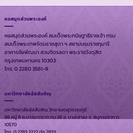
หอสมุดส่วนพระองค์
หอสมุดส่วนพระองค์ สมเด็จพระกนิษฐาธิราชเจ้า กรม
สมเด็จพระเทพรัตนราชสุดา ฯ สยามบรมราชกุมารี
อาคารชัยพัฒนา สวนจิตรลดา พระราชวังดุสิต
กรุงเทพมหานคร 10303
โทร. 0 2280 3581-9
มหาวิทยาลัยอัสสัมชัญ
มหาวิทยาลัยอัสสัมชัญ วิทยาเขตสุวรรณภูมิ
88 หมู่ 8 ถ.บางนาตราด กม.26 อ. บางเสาธง จ. สมุทรปราการ
10570
โทร. 0 2783 2222 ต่อ 2833