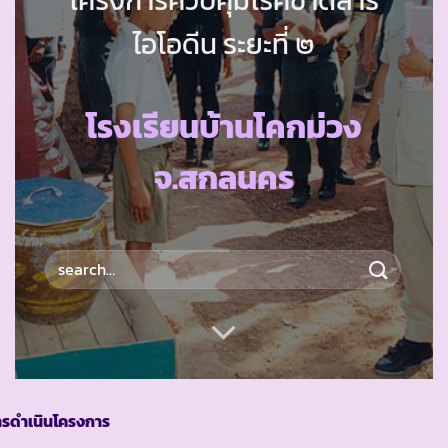
ไอโอดีน ระยะที่ ๒
โรงเรียนบ้านโคกม่วง
จ.สกลนคร
ารดำเนินโครงการ