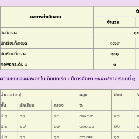
ป
ผลการดำเนินงาน
จำนวน
วันที่ตรวจ
๑๒
นักเรียนทั้งหมด
๑๗๙
นักเรียนที่ตรวจ
๑๕๑
คอพอกระดับ ๑
๓
ความชุกของคอพอกในเด็กนักเรียน ปีการศึกษา ๒๕๔๐/ภาคเรียนที่ ๑
จำนวน (คน)
คลุม
ปกติ
ชั้น
นักเรียน
ตรวจ
%
ป.๑
๖๑
๔๘
๗๘.๖๙
๔๗
ป.๒
๒๙
๒๙
๑๐๐.๐๐
๒๖
ป.๓
๑๖
๑๕
๙๓.๗๕
๑๕