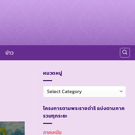
ข่าว
หมวดหมู่
หมวด
หมู่
โครงการตามพระราชดำริ แบ่งตามภาค
รวมทุกระยะ
ภาคเหนือ