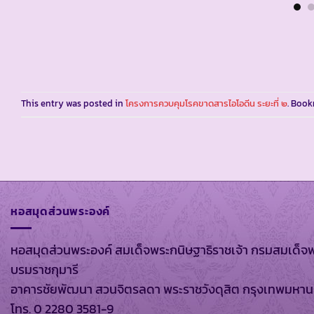
This entry was posted in
โครงการควบคุมโรคขาดสารไอโอดีน ระยะที่ ๒
. Boo
หอสมุดส่วนพระองค์
หอสมุดส่วนพระองค์ สมเด็จพระกนิษฐาธิราชเจ้า กรมสมเด็จ
บรมราชกุมารี
อาคารชัยพัฒนา สวนจิตรลดา พระราชวังดุสิต กรุงเทพมหา
โทร. 0 2280 3581-9