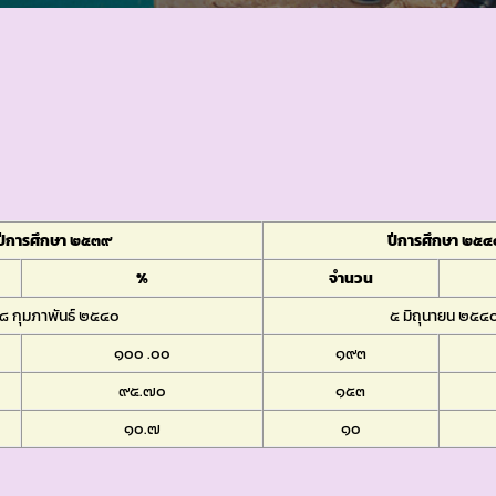
ปีการศึกษา ๒๕๓๙
ปีการศึกษา ๒๕๔
%
จำนวน
๘ กุมภาพันธ์ ๒๕๔๐
๕ มิถุนายน ๒๕๔
๑๐๐ .๐๐
๑๙๓
๙๕.๗๐
๑๕๓
๑๐.๗
๑๐