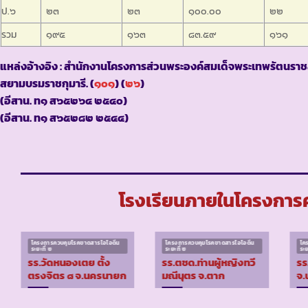
ป.๖
๒๓
๒๓
๑๐๐.๐๐
๒๒
รวม
๑๙๕
๑๖๓
๘๓.๕๙
๑๖๑
แหล่งอ้างอิง : สำนักงานโครงการส่วนพระองค์สมเด็จพระเทพรัตนราช
สยามบรมราชกุมารี. (
๑๐๑
) (
๒๖
)
(อีสาน. ท๑ ส๖๕๒๖๔ ๒๕๔๐)
(อีสาน. ท๑ ส๖๕๒๘๒ ๒๕๔๔)
โรงเรียนภายในโครงการค
โครงการควบคุมโรคขาดสารไอโอดีน
โครงการควบคุมโรคขาดสารไอโอดีน
โค
ระยะที่ ๒
ระยะที่ ๒
ระย
รร.วัดหนองเตย ตั้ง
รร.ตชด.ท่านผู้หญิงทวี
รร
ตรงจิตร ๘ จ.นครนายก
มณีนุตร จ.ตาก
จ.