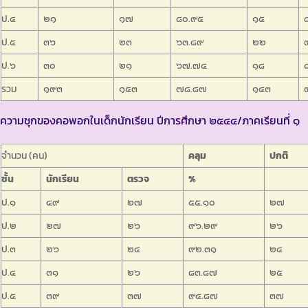
ป.๔
๒๑
๑๗
๘๐.๙๕
๑๕
ป.๕
๓๖
๒๓
๖๓.๘๙
๒๒
ป.๖
๓๐
๒๑
๖๗.๗๔
๑๘
รวม
๑๙๓
๑๕๓
๗๘.๘๗
๑๔๓
ความชุกของคอพอกในเด็กนักเรียน ปีการศึกษา ๒๕๔๔/ภาคเรียนที่ ๑
จำนวน (คน)
คลุม
ปกติ
ชั้น
นักเรียน
ตรวจ
%
ป.๑
๔๙
๒๗
๕๕.๑๐
๒๗
ป.๒
๒๗
๒๖
๙๖.๒๙
๒๖
ป.๓
๒๖
๒๔
๙๒.๓๑
๒๔
ป.๔
๓๑
๒๖
๘๓.๘๗
๒๕
ป.๕
๓๙
๓๗
๙๔.๘๗
๓๗