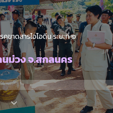
คขาดสารไอโอดีน ระยะที่ ๒
้านม่วง จ.สกลนคร