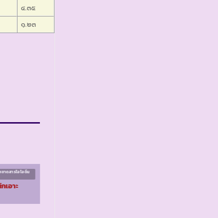
๔.๓๕
๑.๒๓
คขาดสารไอโอดีน
โครงการควบคุมโรคขาดสารไอโอดีน
ระยะที่ ๒
ักเอาะ
รร.ตชด.สหธนาคาร
กรุงเทพ จ.กาญจนบุรี