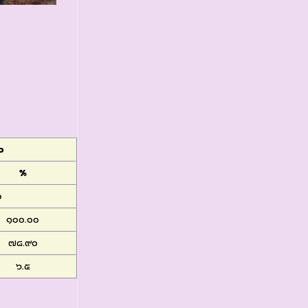
๐
%
๐
๑๐๐.๐๐
๗๘.๙๐
๖.๕