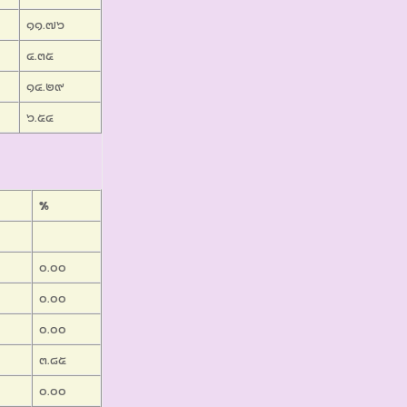
๑๑.๗๖
๔.๓๕
๑๔.๒๙
๖.๕๔
%
๐.๐๐
๐.๐๐
๐.๐๐
๓.๘๕
๐.๐๐