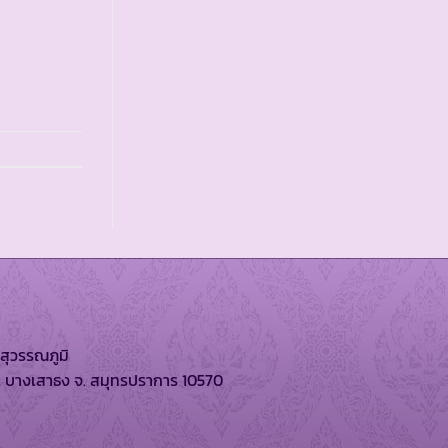
สุวรรณภูมิ
. บางเสาธง จ. สมุทรปราการ 10570