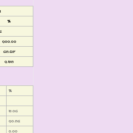
๔
%
๔
๑๐๐.๐๐
๘๓.๕๙
๑.๒๓
%
๒.๐๘
๑๐.๓๔
๐.๐๐