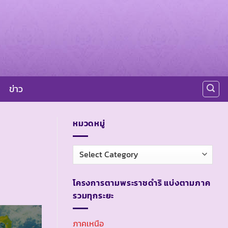
ข่าว
หมวดหมู่
หมวด
หมู่
โครงการตามพระราชดำริ แบ่งตามภาค
รวมทุกระยะ
ภาคเหนือ