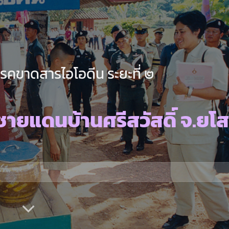
คขาดสารไอโอดีน ระยะที่ ๒
ายแดนบ้านศรีสวัสดิ์ จ.ยโ