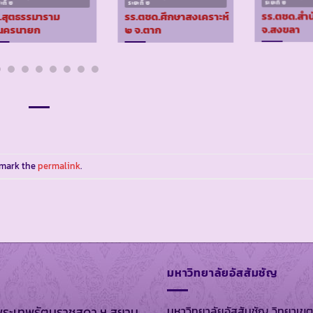
ะที่ ๒
ระยะที่ ๒
ระยะที่ ๒
.สุตธรรมาราม
รร.ตชด.ศึกษาสงเคราะห์
รร.ตชด.สำน
นครนายก
๒ จ.ตาก
จ.สงขลา
kmark the
permalink
.
มหาวิทยาลัยอัสสัมชัญ
มหาวิทยาลัยอัสสัมชัญ วิทยาเขต
พระเทพรัตนราชสุดา ฯ สยาม