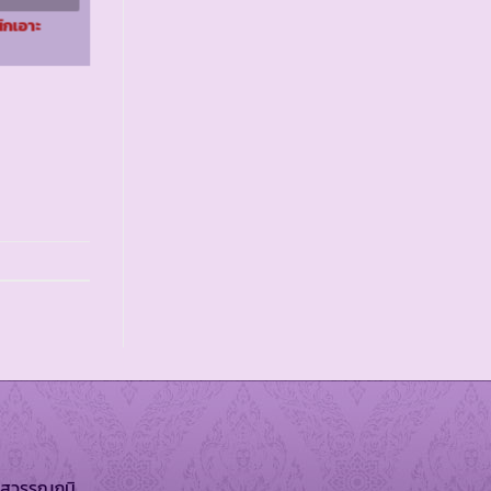
ระยะที่ ๒
ักเอาะ
รร.ตชด.สหธนาคาร
กรุงเทพ จ.กาญจนบุรี
สุวรรณภูมิ