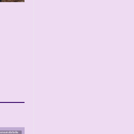
คขาดสารไอโอดีน
โครงการควบคุมโรคขาดสารไอโอดีน