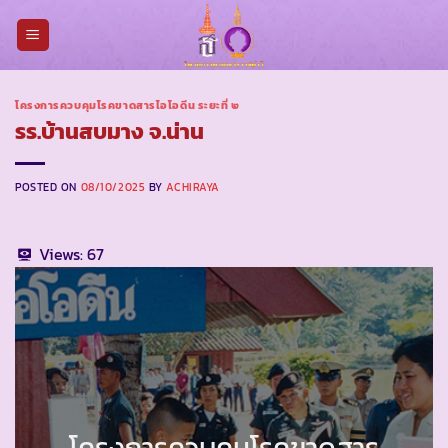
Skip
to
content
โครงการควบคุมโรคขาดสารไอโอดีน ระยะที่ ๒
รร.บ้านสบมาง จ.น่าน
POSTED ON
08/10/2025
BY
ACHIRAYA
Views:
67
โครงการควบคุมโรคขาดสาร