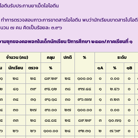
โอดีนรับประทานยาเม็ดไอโอดีน
. ทำการตรวจสอบภาวะการขาดสารไอโอดีน พบว่านักเรียนขาดสารไปโอด
นวน ๗ คน คิดเป็นร้อยละ ๓.๙๖
วามชุกของคอพอกในเด็กนักเรียน ปีการศึกษา ๒๕๔๓/ภาคเรียนที่ ๑
จำนวน (คน)
คลุม
ปกติ
%
ระดับ
้น
นักเรียน
ตรวจ
%
๑A
%
๑B
.๑
๒๘
๒๕
๘๙.๒๙
๒๕
๑๐๐.๐๐
๐
๐.๐๐
๐
.๒
๔๑
๓๙
๙๕.๑๒
๓๘
๙๗.๔๔
๑
๒.๕๖
๐
.๓
๓๔
๓๑
๙๑.๑๘
๓๐
๙๖.๗๗
๑
๓.๒๓
๐
.๔
๓๐
๒๗
๙๐.๐๐
๒๗
๑๐๐.๐๐
๐
๐.๐๐
๐
.๕
๓๓
๒๘
๘๔.๘๕
๒๕
๘๙.๒๙
๓
๑๐.๗๑
๐
.๖
๒๖
๒๖
๑๐๐.๐๐
๒๔
๙๒.๓๑
๒
๗.๖๙
๐