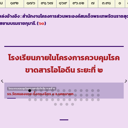
วม
๑๙๒
๑๗๖
๙๑.๖๗
๑๖๙
๙๖.๐๒
๗
๓.๙๘
๐
ล่งอ้างอิง : สำนักงานโครงการส่วนพระองค์สมเด็จพระเทพรัตนราชสุ
สยามบรมราชกุมารี. (
๖๐
)
โรงเรียนภายในโครงการควบคุมโรค
ขาดสารไอโอดีน ระยะที่ ๒
โครงการควบคุมโรคขาดสารไอโอดีน ระยะที่ ๒
รร.วัดหนองเตย ตั้งตรงจิตร ๘ จ.นครนายก