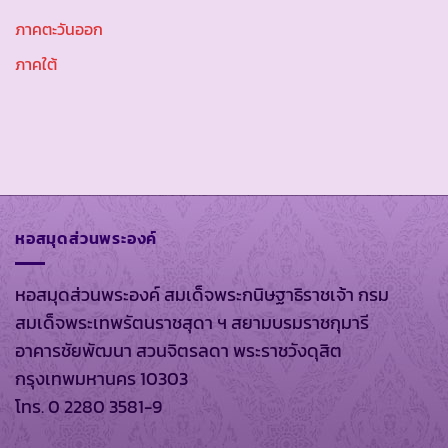
ภาคตะวันออก
ภาคใต้
หอสมุดส่วนพระองค์
หอสมุดส่วนพระองค์ สมเด็จพระกนิษฐาธิราชเจ้า กรม
สมเด็จพระเทพรัตนราชสุดา ฯ สยามบรมราชกุมารี
อาคารชัยพัฒนา สวนจิตรลดา พระราชวังดุสิต
กรุงเทพมหานคร 10303
โทร. 0 2280 3581-9