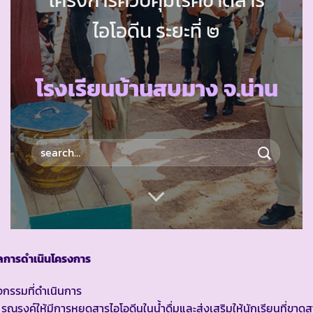
ไอโอดีน ระยะที่ ๒
โรงเรียนบ้านสบมาง จ.น่าน
ลการดำเนินโครงการ
จกรรมที่ดำเนินการ
 รณรงค์ให้มีการหยดสารไอโอดีนในน้ำดื่มและส่งเสริมให้นักเรียนที่ขาด