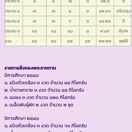
ประถม ๓
๘
๘
๗
๑
๑๒.๕
ดี
ประถม ๔
๗
๗
๔
๓
๔๒.๘๖
ปรับปรุง
ประถม ๕
๗
๗
๖
๑
๑๔.๒๕
ดี
ประถม ๖
๑๑
๑๑
๑๑
๑
๙.๐๙
ดีมาก
รวม
๕๔
๕๔
๔๒
๑๒
๒๒.๒๒
พอใช้
รายการสิ่งของพระราชทาน
ปีการศึกษา ๒๕๔๐
๑. แป้งถั่วเหลือง ๓ งวด จำนวน ๔๕ กิโลกรัม
๒. น้ำตาลทราย ๓ งวด จำนวน ๔๕ กิโลกรัม
๓. นมผง ๓ งวด จำนวน ๑๒๐ กิโลกรัม
๔. เมล็ดพันธุ์ผัก ๒ งวด จำนวน ๒ ชุด
ปีการศึกษา ๒๕๔๑
๑. แป้งถั่วเหลือง ๓ งวด จำนวน ๖๐ กิโลกรัม