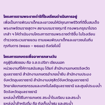
โครงการตามพระราชดำริที่โรงเรียนดำเนินการอยู่
เพื่อเป็นการพัฒนาเด็กและเยาวชนให้มีคุณภาพชีวิตที่ดีขึ้นสมเด็จ
พระเทพรัตนราชสุดาฯ สยามบรมราชกุมารี ทรงพระกรุณาโปรด
เกล้า ฯ ให้ดำเนินงานโครงการตารมพระราชดำริขึ้น ในโรงเรียน
ตำรวจตระเวนชายแดน ตามแผนพัฒนาเด็กและเยาวชนในถิ่น
ทุรกันดาร (๒๕๔๐ – ๒๕๔๔) ดังต่อไปนี้
โครงการเกษตรเพื่ออาหารกลางวัน
ครูผู้รับผิดชอบ คือ จ.ส.ต.ปรีชา เขียนนอก
หน่วยงานที่ให้การสนับสนุน ได้แก่ สำนักงานเกษตรจังหวัด
อุบลราชธานี สำนักงานเกษตรอำเภอน้ำยืน สำนักงานประมง
จังหวัดอุบลราชธานี สำนักงานปศุสัตว์จังหวัดอุบลราชธานี
วิทยาลัยเกษตรกรรมและเทคโนโลยีอุบลราชธานี และศูนย์ประมงน้ำ
จืดจังหวัดอุบลราชธานี
แหล่งน้ำที่ใช้ในการเกษตร สระน้ำโรงเรียน และสระน้ำ
แหล่งน้ำสำหรับดื่ม คือ ถังเก็บน้ำฝน และสระน้ำ