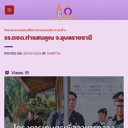
Skip
to
content
โครงการเกษตรเพื่ออาหารกลางวัน ระยะที่ ๑
รร.ตชด.ท่าแสนคูณ จ.อุบลราชธานี
POSTED ON
28/10/2025
BY
SUMITTA
Views:
91
โครงการเกษตรเพื่ออาหารกลาง