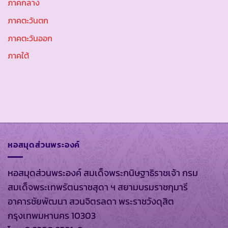
ภาคกลาง
ภาคตะวันตก
ภาคตะวันออก
ภาคใต้
หอสมุดส่วนพระองค์
หอสมุดส่วนพระองค์ สมเด็จพระกนิษฐาธิราชเจ้า กรม
สมเด็จพระเทพรัตนราชสุดา ฯ สยามบรมราชกุมารี
อาคารชัยพัฒนา สวนจิตรลดา พระราชวังดุสิต
กรุงเทพมหานคร 10303