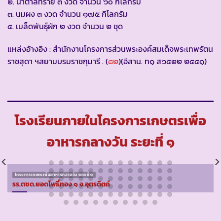
๒. น้ำตาลทราย ๓ งวด จำนวน ๖๐ กิโลกรัม
๓. นมผง ๓ งวด จำนวน ๑๗๕ กิโลกรัม
๔. เมล็ดพันธุ์ผัก ๒ งวด จำนวน ๒ ชุด
แหล่งอ้างอิง : สำนักงานโครงการส่วนพระองค์สมเด็จพระเทพรัตน
ราชสุดา ฯสยามบรมราชกุมารี . (
๘๒
)(อีสาน. ท๑ ส๖๕๒๒ ๒๕๔๑)
โรงเรียนภายในโครงการเกษตรเพื่อ
อาหารกลางวัน ระยะที่ ๑
โครงการเกษตรเพื่ออาหารกลางวัน ระยะที่ ๑
รร.ตชด.ยอดโพธิ์ทอง ๑ จ.อุตรดิตถ์