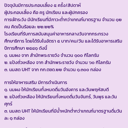
ปัจจุบันมีการประกอบเลี้ยง ๕ ครั้ง/สัปดาห์
ผู้ประกอบเลี้ยง คือ ครู นักเรียน และผู้ปกครอง
การเฝ้าระวัง มีนักเรียนที่มีภาวะต่ำกว่าเกณฑ์มาตรฐาน จำนวน ๑๒
คน คิดเป็นร้อยละ ๒๒.๒๒%
โรงเรียนที่รับการสนับสนุนค่าอาหารกลางวันจากกระทรวง
ศึกษาธิการ โดยได้รับในอัตรา ๕ บาท/คน/วัน และได้รับอาหารเสริม
ปีการศึกษา ๒๕๔๑ ดังนี้
๑. นมผง จาก สำนักพระราชวัง จำนวน ๑๐๐ กิโลกรัม
๒. แป้งถั่วเหลือง จาก สำนักพระราชวัง จำนวน ๖๐ กิโลกรัม
๓. นมสด UHT จาก กก.ตชด.๒๒ จำนวน ๑.๓๐๐ กล่อง
การให้อาหารเสริม มีการดำเนินการ
๑. นมผง ให้นักเรียนทั้งหมดดื่มวันอังคาร และวันพฤหัสบดี
๒. แป้งถั่วเหลือง ให้นักเรียนทั้งหมดดื่มวันจันทร์, วันพุธ และวัน
ศุกร์
๓. นมสด UHT ให้นักเรียนที่มีน้ำหนักต่ำกว่าเกณฑ์มาตรฐานดื่มวัน
ละ ๑ กล่อง