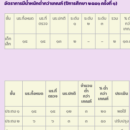
อัตราการมีน้ำหนักต่ำกว่าเกณฑ์ (ปีการศึกษา ๒๕๔๑ ครั้งที่ ๑)
ชั้น
นร.ทั้งหมด
นร.ที่
นร.ปกติ
ระดับ
ระดับ
ระดับ
รวม
% ต
ตรวจ
๑
๒
๓
กว่
เกณ
เด็ก
๑๕
๑๕
๑๓
๒
–
–
๒
๑๓.
เล็ก
จำนวน
% ต่ำ
นร.ที่
ต่ำ
ชั้น
นร.ทั้งหมด
นร.ปกติ
กว่า
ประเมิน
ตรวจ
กว่า
เกณฑ์
เกณฑ์
ประถม ๑
๑๕
๑๕
๑๒
๓
๒๐
พอใช้
ประถม ๒
๖
๖
๓
๓
๕๐
ปรับปรุง