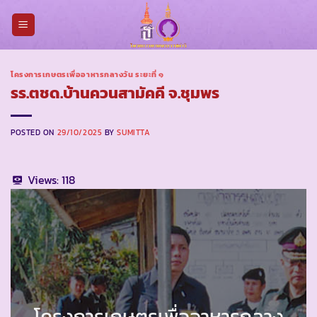
Skip
to
content
โครงการเกษตรเพื่ออาหารกลางวัน ระยะที่ ๑
รร.ตชด.บ้านควนสามัคคี จ.ชุมพร
POSTED ON
29/10/2025
BY
SUMITTA
Views:
118
โครงการเกษตรเพื่ออาหารกลาง