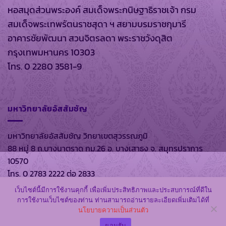
หอสมุดส่วนพระองค์ สมเด็จพระกนิษฐาธิราชเจ้า กรม
สมเด็จพระเทพรัตนราชสุดา ฯ สยามบรมราชกุมารี
อาคารชัยพัฒนา สวนจิตรลดา พระราชวังดุสิต
กรุงเทพมหานคร 10303
โทร. 0 2280 3581-9
มหาวิทยาลัยอัสสัมชัญ
มหาวิทยาลัยอัสสัมชัญ วิทยาเขตสุวรรณภูมิ
88 หมู่ 8 ถ.บางนาตราด กม.26 อ. บางเสาธง จ. สมุทรปราการ
10570
โทร. 0 2783 2222 ต่อ 2833
เว็บไซต์นี้มีการใช้งานคุกกี้ เพื่อเพิ่มประสิทธิภาพและประสบการณ์ที่ดีใน
การใช้งานเว็บไซต์ของท่าน ท่านสามารถอ่านรายละเอียดเพิ่มเติมได้ที่
นโยบายความเป็นส่วนตัว
สงวนลิขสิทธิ์ พ.ศ. 2569 ตาม พรบ.ลิขสิทธิ์ พ.ศ. 2537 โดย
หอ
ยอมรับ