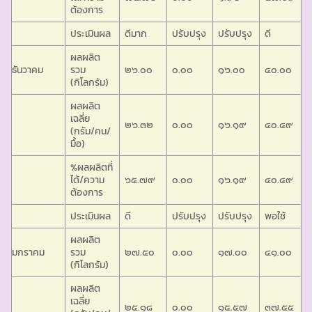
ต้องการ
ประเมินผล
ดีมาก
ปรับปรุง
ปรับปรุง
ดี
ผลผลิต
ธันวาคม
รวม
๒๖.๐๐
๐.๐๐
๑๖.๐๐
๔๐.๐๐
(กิโลกรัม)
ผลผลิต
เฉลี่ย
๒๖.๓๒
๐.๐๐
๑๖.๑๙
๔๐.๔๙
(กรัม/คน/
มื้อ)
%ผลผลิตที่
ได้/ความ
๖๕.๗๙
๐.๐๐
๑๖.๑๙
๔๐.๔๙
ต้องการ
ประเมินผล
ดี
ปรับปรุง
ปรับปรุง
พอใช้
ผลผลิต
มกราคม
รวม
๒๗.๕๐
๐.๐๐
๑๗.๐๐
๔๑.๐๐
(กิโลกรัม)
ผลผลิต
เฉลี่ย
๒๕.๑๘
๐.๐๐
๑๕.๕๗
๓๗.๕๕