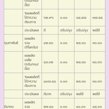
(กรัม/คน/
มื้อ)
%ผลผลิตที่
ได้/ความ
๖๒.๙๖
๐.๐๐
๑๕.๕๗
๓๗.๕๕
ต้องการ
ประเมินผล
ดี
ปรับปรุง
ปรับปรุง
พอใช้
ผลผลิต
กุมภาพันธ์
รวม
๔๒.๕๐
๐.๐๐
๒๕.๐๐
๓๐.๐๐
(กิโลกรัม)
ผลผลิต
เฉลี่ย
๔๓.๐๒
๐.๐๐
๒๕.๓๐
๓๐.๓๖
(กรัม/คน/
มื้อ)
%ผลผลิตที่
ได้/ความ
๑๐๗.๕๔
๐.๐๐
๒๕.๓๐
๓๐.๓๖
ต้องการ
ประเมินผล
ดีมาก
ปรับปรุง
พอใช้
พอใช้
ผลผลิต
มีนาคม
รวม
๒๒.๕๐
๐.๐๐
๔๐.๐๐
๔๕.๐๐