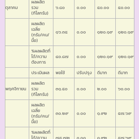
ผลผลิต
ตุลาคม
รวม
๖.๘๐
๐.๐๐
๕๐.๐๐
๕๐.๐๐
(กิโลกรัม)
ผลผลิต
เฉลี่ย
๑๖.๓๕
๐.๐๐
๑๒๐.๑๙
๑๒๐.๑๙
(กรัม/คน/
มื้อ)
%ผลผลิตที่
ได้/ความ
๔๐.๘๗
๐.๐๐
๑๒๐.๑๙
๑๒๐.๑๙
ต้องการ
ประเมินผล
พอใช้
ปรับปรุง
ดีมาก
ดีมาก
ผลผลิต
พฤศจิกายน
รวม
๓๑.๕๐
๐.๐๐
๒.๐๐
๖๐.๐๐
(กิโลกรัม)
ผลผลิต
เฉลี่ย
๓๐.๒๙
๐.๐๐
๑.๙๒
๕๗.๖๙
(กรัม/คน/
มื้อ)
%ผลผลิตที่
ได้/ความ
๗๕.๗๒
๐.๐๐
๑.๙๒
๕๗.๖๙