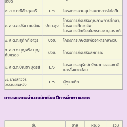
เอียด
๒. ส.ต.ท.พิชัย สุขศรี
ม.๖
โครงการควบคุมโรคขาดสารไอโอดีน
โครงการส่งเสริมคุณภาพการศึกษา,
๓. ส.ต.ต.ปรีชา สมน้อย
ปกศ.สูง
โครงการฝึกอาชีพ
โครงการนักเรียนในพระราชานุเคราะห์
๔. ส.ต.ต.สุภักดิ์ อาวุธ
ปวช.
โครงการเกษตรเพื่ออาหารกลางวัน
๕. ส.ต.ต.บุญจริง บุญ
ปวช.
โครงการส่งเสริมสหกรณ์
คุ้มครอง
โครงการอนุรักษ์ทรัพยากรธรรมชาติ
๖. ส.ต.ต.บัญชา บุตรสี
ม.๖
และสิ่งแวดล้อม
๗. นางสาวจีร
ม.๖
ผู้ดูแลเด็ก
วรรณ สมหวัง
ตารางแสดงจำนวนนักเรียน ปีการศึกษา ๒๕๔๐
ชั้น
ชาย
หญิง
รวม