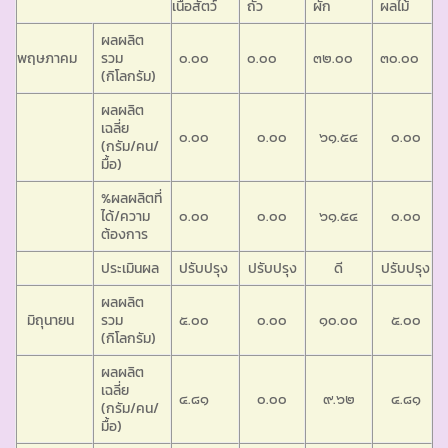
เนื้อสัตว์
ถั่ว
ผัก
ผลไม้
ผลผลิต
พฤษภาคม
รวม
๐.๐๐
๐.๐๐
๓๒.๐๐
๓๐.๐๐
(กิโลกรัม)
ผลผลิต
เฉลี่ย
๐.๐๐
๐.๐๐
๖๑.๕๔
๐.๐๐
(กรัม/คน/
มื้อ)
%ผลผลิตที่
ได้/ความ
๐.๐๐
๐.๐๐
๖๑.๕๔
๐.๐๐
ต้องการ
ประเมินผล
ปรับปรุง
ปรับปรุง
ดี
ปรับปรุง
ผลผลิต
มิถุนายน
รวม
๕.๐๐
๐.๐๐
๑๐.๐๐
๕.๐๐
(กิโลกรัม)
ผลผลิต
เฉลี่ย
๔.๘๑
๐.๐๐
๙.๖๒
๔.๘๑
(กรัม/คน/
มื้อ)