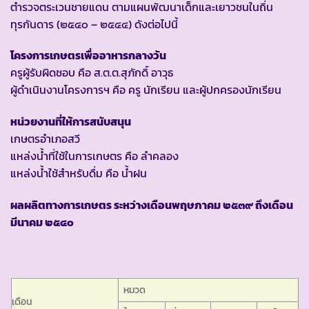
ตำรวจตระเวนชายแดน ตามแผนพัฒนาเด็กและเยาวชนในถิ่น
ทุรกันดาร (๒๕๔๐ – ๒๕๔๔) ดังต่อไปนี้
โครงการเกษตรเพื่ออาหารกลางวัน
ครูผู้รับผิดชอบ คือ ส.ต.ต.สุภักดิ์ อาวุธ
ผู้ดำเนินงานโครงการฯ คือ ครู นักเรียน และผู้ปกครองนักเรียน
หน่วยงานที่ให้การสนับสนุน
เกษตรอำเภอสวี
แหล่งน้ำที่ใช้ในการเกษตร คือ ลำคลอง
แหล่งน้ำใช้สำหรับดื่ม คือ น้ำฝน
ผลผลิตทางการเกษตร ระหว่างเดือนพฤษภาคม ๒๕๓๙ ถึงเดือน
มีนาคม ๒๕๔๐
หมวด
เดือน