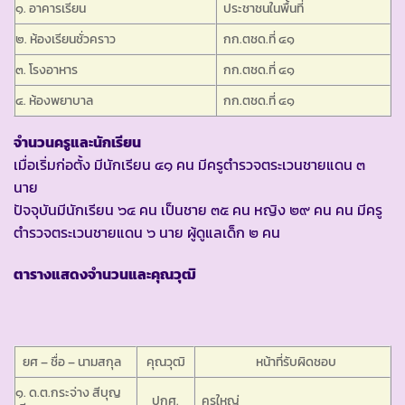
๑. อาคารเรียน
ประชาชนในพื้นที่
๒. ห้องเรียนชั่วคราว
กก.ตชด.ที่ ๔๑
๓. โรงอาหาร
กก.ตชด.ที่ ๔๑
๔. ห้องพยาบาล
กก.ตชด.ที่ ๔๑
จำนวนครูและนักเรียน
เมื่อเริ่มก่อตั้ง มีนักเรียน ๔๑ คน มีครูตำรวจตระเวนชายแดน ๓
นาย
ปัจจุบันมีนักเรียน ๖๔ คน เป็นชาย ๓๕ คน หญิง ๒๙ คน คน มีครู
ตำรวจตระเวนชายแดน ๖ นาย ผู้ดูแลเด็ก ๒ คน
ตารางแสดงจำนวนและคุณวุฒิ
ยศ – ชื่อ – นามสกุล
คุณวุฒิ
หน้าที่รับผิดชอบ
๑. ด.ต.กระจ่าง สีบุญ
ปกศ.
ครูใหญ่