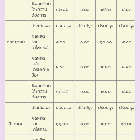
%ผลผลิตที่
ได้/ความ
๑๒.๐๒
๐.๐๐
๙.๖๒
๔.๘๑
ต้องการ
ประเมินผล
ปรับปรุง
ปรับปรุง
ปรับปรุง
ปรับปรุง
ผลผลิต
กรกฎาคม
รวม
๕.๐๐
๐.๐๐
๑๐.๐๐
๕.๐๐
(กิโลกรัม)
ผลผลิต
เฉลี่ย
๔.๕๘
๐.๐๐
๙.๑๖
๔.๕๘
(กรัม/คน/
มื้อ)
%ผลผลิตที่
ได้/ความ
๑๑.๔๕
๐.๐๐
๙.๑๖
๔.๕๘
ต้องการ
ประเมินผล
ปรับปรุง
ปรับปรุง
ปรับปรุง
ปรับปรุง
ผลผลิต
สิงหาคม
รวม
๑๑.๐๐
๑.๐๐
๙.๐๐
๑๓.๐๐
(กิโลกรัม)
ผลผลิต