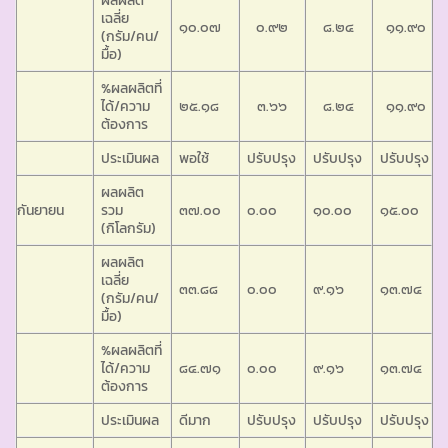
เฉลี่ย
๑๐.๐๗
๐.๙๒
๘.๒๔
๑๑.๙๐
(กรัม/คน/
มื้อ)
%ผลผลิตที่
ได้/ความ
๒๕.๑๘
๓.๖๖
๘.๒๔
๑๑.๙๐
ต้องการ
ประเมินผล
พอใช้
ปรับปรุง
ปรับปรุง
ปรับปรุง
ผลผลิต
กันยายน
รวม
๓๗.๐๐
๐.๐๐
๑๐.๐๐
๑๕.๐๐
(กิโลกรัม)
ผลผลิต
เฉลี่ย
๓๓.๘๘
๐.๐๐
๙.๑๖
๑๓.๗๔
(กรัม/คน/
มื้อ)
%ผลผลิตที่
ได้/ความ
๘๔.๗๑
๐.๐๐
๙.๑๖
๑๓.๗๔
ต้องการ
ประเมินผล
ดีมาก
ปรับปรุง
ปรับปรุง
ปรับปรุง