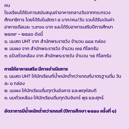
คน
โรงเรียนได้รับการสนับสนุนค่าอาหารกลางวันจากกระทรวง
ศึกษาธิการ โดยได้รับในอัตรา ๕ บาท/คน/วัน รวมได้รับเงินค่า
อาหารเดือนละ ๖,๙๐๐ บาท และได้รับอาหารเสริมปีการศึกษา
๒๕๓๙ – ๒๕๔๐ ดังนี้
๑. นมสด UHT จาก สำนักพระราชวัง จำนวน ๘๘๔ กล่อง
๒. นมผง จาก สำนักพระราชวัง จำนวน ๗๕ กิโลกรัม
๓. แป้งถั่วเหลือง จาก สำนักพระราชวัง จำนวน ๖๕ กิโลกรัม
การให้อาหารเสริม มีการดำเนินการ
๑. นมสด UHT ให้นักเรียนที่น้ำหนักต่ำกว่าเกณฑ์มาตรฐานดื่ม วัน
ละ ๑ กล่อง
๒. นมผง ให้นักเรียนดื่มทุกวันอังคาร และพฤหัสบดี
๓. นมถั่วเหลือง ให้นักเรียนดื่มทุกวันจันทร์ พุธ และศุกร์
อัตราการมีน้ำหนักต่ำกว่าเกณฑ์ (ปีการศึกษา ๒๕๔๐ ครั้งที่ ๑)