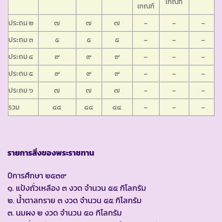
เกณฑ์
เกณฑ์
ประถม ๒
๗
๗
๗
–
–
–
ประถม ๓
๕
๕
๕
–
–
–
ประถม ๔
๙
๙
๙
–
–
–
ประถม ๕
๙
๙
๙
–
–
–
ประถม ๖
๗
๗
๗
–
–
–
รวม
๔๔
๔๔
๔๔
–
–
–
รายการสิ่งของพระราชทาน
ปีการศึกษา ๒๕๓๙
๑. แป้งถั่วเหลือง ๓ งวด จำนวน ๕๕ กิโลกรัม
๒. น้ำตาลทราย ๓ งวด จำนวน ๕๕ กิโลกรัม
๓. นมผง ๒ งวด จำนวน ๕๐ กิโลกรัม