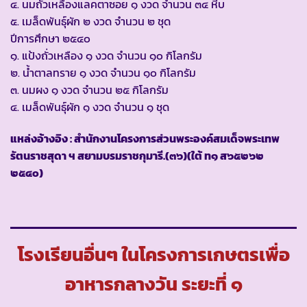
๔. นมถั่วเหลืองแลคตาซอย ๑ งวด จำนวน ๓๔ หีบ
๕. เมล็ดพันธุ์ผัก ๒ งวด จำนวน ๒ ชุด
ปีการศึกษา ๒๕๔๐
๑. แป้งถั่วเหลือง ๑ งวด จำนวน ๑๐ กิโลกรัม
๒. น้ำตาลทราย ๑ งวด จำนวน ๑๐ กิโลกรัม
๓. นมผง ๑ งวด จำนวน ๒๕ กิโลกรัม
๔. เมล็ดพันธุ์ผัก ๑ งวด จำนวน ๑ ชุด
แหล่งอ้างอิง : สำนักงานโครงการส่วนพระองค์สมเด็จพระเทพ
รัตนราชสุดา ฯ สยามบรมราชกุมารี.(๓๖)(ใต้ ท๑ ส๖๕๒๖๒
๒๕๔๐)
โรงเรียนอื่นๆ ในโครงการเกษตรเพื่อ
อาหารกลางวัน ระยะที่ ๑