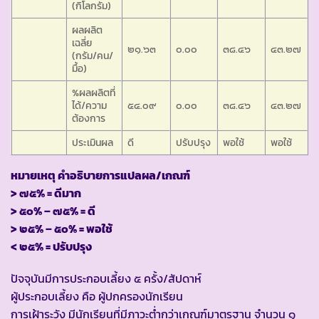
(กิโลกรัม)
ผลผลิต
เฉลี่ย
๒๑.๖๓
๐.๐๐
๓๘.๔๖
๔๓.๒๗
(กรัม/คน/
มื้อ)
%ผลผลิตที่
ได้/ความ
๕๔.๐๙
๐.๐๐
๓๘.๔๖
๔๓.๒๗
ต้องการ
ประเมินผล
ดี
ปรับปรุง
พอใช้
พอใช้
หมายเหตุ คำอธิบายการแปลผล/เกณฑ์
> ๗๕% = ดีมาก
> ๕๐% – ๗๕% = ดี
> ๒๕% – ๕๐% = พอใช้
< ๒๕% = ปรับปรุง
ปัจจุบันมีการประกอบเลี้ยง ๕ ครั้ง/สัปดาห์
ผู้ประกอบเลี้ยง คือ ผู้ปกครองนักเรียน
การเฝ้าระวัง มีนักเรียนที่มีภาวะต่ำกว่าเกณฑ์มาตรฐาน จำนวน ๑