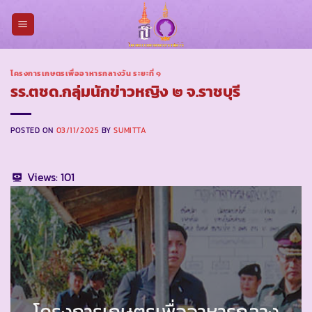
Skip
to
content
โครงการเกษตรเพื่ออาหารกลางวัน ระยะที่ ๑
รร.ตชด.กลุ่มนักข่าวหญิง ๒ จ.ราชบุรี
POSTED ON
03/11/2025
BY
SUMITTA
Views:
101
โครงการเกษตรเพื่ออาหารกลาง