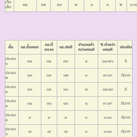
เด็ก
๕๕
๕๕
๕๓
๒
๐
๐
๒
๓.๖
เล็ก
นร.ที่
จำนวนต่ำ
% ต่ำหว่า
ชั้น
นร.ทั้งหมด
นร.ปกติ
ประเมิน
ตรวจ
กว่าเกณฑ์
เกณฑ์
ประถม
๓๔
๓๔
๓๐
๔
๑๑.๗๖
ดี
๑
ประถม
๑๓
๑๓
๑๒
๑
๗.๖๙
ดีมาก
๒
ประถม
๑๓
๑๓
๑๑
๒
๑๕.๓๘
ดี
๓
ประถม
๑๑
๑๑
๑๐
๑
๙.๐๙
ดีมาก
๔
ประถม
๘
๘
๘
๐
๐.๐๐
ดีมาก
๕
ประถม
๗
๗
๗
๐
๐.๐๐
ดีมาก
๖