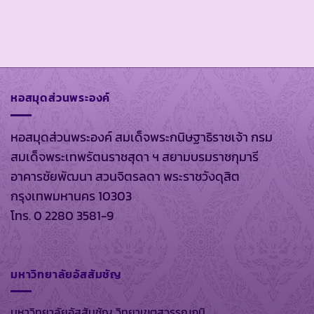
หอสมุดส่วนพระองค์
หอสมุดส่วนพระองค์ สมเด็จพระกนิษฐาธิราชเจ้า กรม
สมเด็จพระเทพรัตนราชสุดา ฯ สยามบรมราชกุมารี
อาคารชัยพัฒนา สวนจิตรลดา พระราชวังดุสิต
กรุงเทพมหานคร 10303
โทร. 0 2280 3581-9
มหาวิทยาลัยอัสสัมชัญ
มหาวิทยาลัยอัสสัมชัญ วิทยาเขตสุวรรณภูมิ