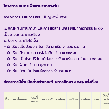
โครงการเกษตรเพื่ออาหารกลางวัน
การจัดการเรียนการสอน มีปัญหาพื้นฐาน
๑. ปัญหาในด้านภาษา และการสื่อสาร นักเรียนมากกว่าร้อยละ ๘๐
เป็นชาวเขาเผ่ากะเหรี่ยง
๒. ปัญหาโรคภัยไข้เจ็บ
– นักเรียนเจ็บป่วยจากโรคไข้มาลาเรีย จำนวน ๔๒ คน
– นักเรียนมีภาวะขาดสารไอโอดีน จำนวน ๒๙ คน
– นักเรียนเป็นโรคปริทันต์ที่ต้องการรักษาเร่งด่วน จำนวน ๑๐ คน
– นักเรียนฟันผุ จำนวน ๑๗ คน
– นักเรียนป่วยเป็นโรคเลือดจาง จำนวน ๒ คน
อัตราการมีน้ำหนักต่ำกว่าเกณฑ์ (ปีการศึกษา ๒๕๔๑ ครั้งที่ ๓)
% ต่
นร.ที่
ชั้น
นร.ทั้งหมด
นร.ปกติ
ระดับ๑
ระดับ๒
ระดับ๓
รวม
หว่า
ตรวจ
เกณฑ