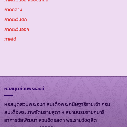
ภาคกลาง
ภาคตะวันตก
ภาคตะวันออก
ภาคใต้
หอสมุดส่วนพระองค์
หอสมุดส่วนพระองค์ สมเด็จพระกนิษฐาธิราชเจ้า กรม
สมเด็จพระเทพรัตนราชสุดา ฯ สยามบรมราชกุมารี
อาคารชัยพัฒนา สวนจิตรลดา พระราชวังดุสิต