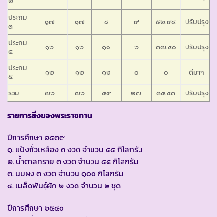
๒
ประถม
๑๗
๑๗
๘
๙
๕๒.๙๔
ปรับปรุง
๓
ประถม
๑๖
๑๖
๑๐
๖
๓๗.๕๐
ปรับปรุง
๔
ประถม
๑๒
๑๒
๑๒
๐
๐
ดีมาก
๕
รวม
๗๖
๗๖
๔๙
๒๗
๓๕.๕๓
ปรับปรุง
รายการสิ่งของพระราชทาน
ปีการศึกษา ๒๕๓๙
๑. แป้งถั่วเหลือง ๓ งวด จำนวน ๔๕ กิโลกรัม
๒. น้ำตาลทราย ๓ งวด จำนวน ๔๕ กิโลกรัม
๓. นมผง ๓ งวด จำนวน ๑๐๐ กิโลกรัม
๔. เมล็ดพันธุ์ผัก ๒ งวด จำนวน ๒ ชุด
ปีการศึกษา ๒๕๔๐