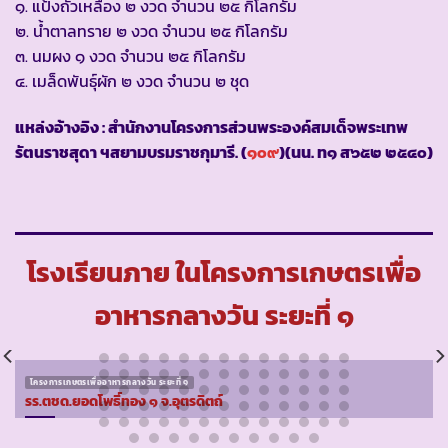
๑. แป้งถั่วเหลือง ๒ งวด จำนวน ๒๕ กิโลกรัม
๒. น้ำตาลทราย ๒ งวด จำนวน ๒๕ กิโลกรัม
๓. นมผง ๑ งวด จำนวน ๒๕ กิโลกรัม
๔. เมล็ดพันธุ์ผัก ๒ งวด จำนวน ๒ ชุด
แหล่งอ้างอิง : สำนักงานโครงการส่วนพระองค์สมเด็จพระเทพ
รัตนราชสุดา ฯสยามบรมราชกุมารี. (
๑๐๙
)(นน. ท๑ ส๖๕๒ ๒๕๔๐)
โรงเรียนภาย ในโครงการเกษตรเพื่อ
อาหารกลางวัน ระยะที่ ๑
โครงการเกษตรเพื่ออาหารกลางวัน ระยะที่ ๑
รร.ตชด.ยอดโพธิ์ทอง ๑ จ.อุตรดิตถ์