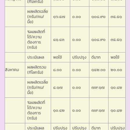
(กิโลกรัม)
ผลผลิตเฉลี่ย
(กรัม/คน/
๑๖.๕๗
๐.๐๐
๑๐๘.๙๐
๓๕.๕๑
มื้อ)
%ผลผลิตที่
ได้/ความ
๔๑.๔๓
๐.๐๐
๑๐๘.๙๐
๓๕.๕๑
ต้องการ
(กรัม)
ประเมินผล
พอใช้
ปรับปรุง
ดีมาก
พอใช้
ผลผลิตรวม
สิงหาคม
๘.๐๐
๐.๐๐
๑๕๒.๐๐
๒๐.๐๐
(กิโลกรัม)
ผลผลิตเฉลี่ย
(กรัม/คน/
๔.๑๗
๐.๐๐
๗๙.๑๗
๑๐.๔๒
มื้อ)
%ผลผลิตที่
ได้/ความ
๑๐.๔๒
๐.๐๐
๗๙.๑๗
๑๐.๔๒
ต้องการ
(กรัม)
ประเมินผล
ปรับปรุง
ปรับปรุง
ดีมาก
ปรับปรุง