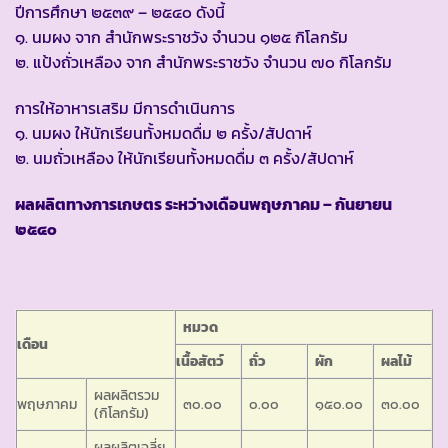
ปีการศึกษา ๒๕๓๙ – ๒๕๔๐ ดังนี้
๑. นมผง จาก สำนักพระราชวัง จำนวน ๑๒๕ กิโลกรัม
๒. แป้งถั่วเหลือง จาก สำนักพระราชวัง จำนวน ๗๐ กิโลกรัม
การให้อาหารเสริม มีการดำเนินการ
๑. นมผง ให้นักเรียนทั้งหมดดื่ม ๒ ครั้ง/สัปดาห์
๒. นมถั่วเหลือง ให้นักเรียนทั้งหมดดื่ม ๓ ครั้ง/สัปดาห์
ผลผลิตทางการเกษตร ระหว่างเดือนพฤษภาคม – กันยายน
๒๕๔๐
หมวด
เดือน
เนื้อสัตว์
ถั่ว
ผัก
ผลไม้
ผลผลิตรวม
พฤษภาคม
๓๐.๐๐
๐.๐๐
๑๕๐.๐๐
๓๐.๐๐
(กิโลกรัม)
ผลผลิตเฉลี่ย