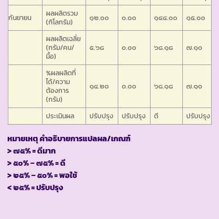
ผลผลิตรวม
กันยายน
๑๒.๐๐
๐.๐๐
๑๔๔.๐๐
๑๕.๐๐
(กิโลกรัม)
ผลผลิตเฉลี่ย
(กรัม/คน/
๕.๖๘
๐.๐๐
๖๘.๑๘
๗.๑๐
มื้อ)
%ผลผลิตที่
ได้/ความ
๑๔.๒๐
๐.๐๐
๖๘.๑๘
๗.๑๐
ต้องการ
(กรัม)
ประเมินผล
ปรับปรุง
ปรับปรุง
ดี
ปรับปรุง
หมายเหตุ คำอธิบายการแปลผล/เกณฑ์
> ๗๕% = ดีมาก
> ๕๐% – ๗๕% = ดี
> ๒๕% – ๕๐% = พอใช้
< ๒๕% = ปรับปรุง