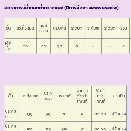
อัตราการมีน้ำหนักต่ำกว่าเกณฑ์ (ปีการศึกษา ๒๕๔๐ ครั้งที่ ๒)
นร.ที่
ชั้น
นร.ทั้งหมด
นร.ปกติ
ระดับ๑
ระดับ๒
ระดับ๓
รวม
ตรวจ
เด็ก
๒๐
๒๐
๑๒
๘
–
–
๙
เล็ก
จำนวน
% ต่ำ
นร.ที่
ชั้น
นร.ทั้งหมด
นร.ปกติ
ต่ำกว่า
กว่า
ประเมิน
ตรวจ
เกณฑ์
เกณฑ์
ประถม
๑๑
๑๑
๗
๔
๓๖.๓๖
ปรับปรุง
๑
ประถม
๒๐
๒๐
๑๒
๘
๔๐.๐๐
ปรับปรุง