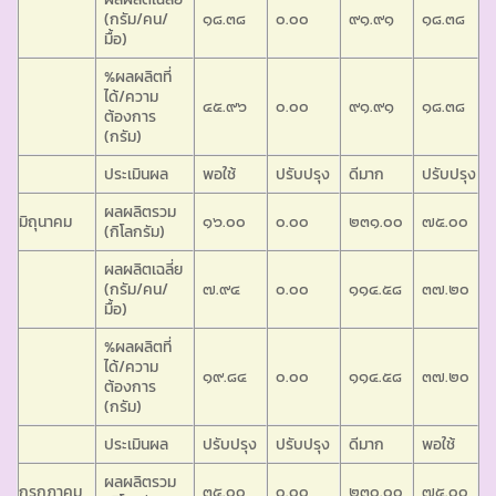
(กรัม/คน/
๑๘.๓๘
๐.๐๐
๙๑.๙๑
๑๘.๓๘
มื้อ)
%ผลผลิตที่
ได้/ความ
๔๕.๙๖
๐.๐๐
๙๑.๙๑
๑๘.๓๘
ต้องการ
(กรัม)
ประเมินผล
พอใช้
ปรับปรุง
ดีมาก
ปรับปรุง
ผลผลิตรวม
มิถุนาคม
๑๖.๐๐
๐.๐๐
๒๓๑.๐๐
๗๕.๐๐
(กิโลกรัม)
ผลผลิตเฉลี่ย
(กรัม/คน/
๗.๙๔
๐.๐๐
๑๑๔.๕๘
๓๗.๒๐
มื้อ)
%ผลผลิตที่
ได้/ความ
๑๙.๘๔
๐.๐๐
๑๑๔.๕๘
๓๗.๒๐
ต้องการ
(กรัม)
ประเมินผล
ปรับปรุง
ปรับปรุง
ดีมาก
พอใช้
ผลผลิตรวม
กรกฎาคม
๓๕.๐๐
๐.๐๐
๒๓๐.๐๐
๗๕.๐๐