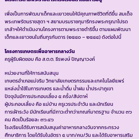
เพื่อเป็นการพัฒนาเด็กและเยาวชนให้มีคุณภาพชีวิตที่ดีขึ้น สมเด็จ
พระเทพรัตนราชสุดา ฯ สยามบรมราชกุมารีทรงพระกรุณาโปรด
เกล้าฯให้ดำเนินงานโครงการตามพระราชดำริขึ้น ตามแผนพัฒนา
เด็กและเยาวชนในถิ่นทุรกันดาร (๒๕๔๐ – ๒๕๔๔) ดังต่อไปนี้
โครงการเกษตรเพื่ออาหารกลางวัน
ครูผู้รับผิดชอบ คือ ส.ต.ต. ธีรพงษ์ ปัญญาวงค์
หน่วยงานที่ให้การสนับสนุน
เกษตรอำเภอแม่จริม วิทยาลัยเกษตรกรรมและเทคโนโลยีแพร่
แหล่งน้ำใช้ในการเกษตร และน้ำดื่ม น้ำฝน น้ำประปาภูเขา
ปัจจุบันมีการประกอบเลี้ยง ๕ ครั้ง/สัปดาห์
ผู้ประกอบเลี้ยง คือ แม่บ้าน ครูเวรประจำวัน และนักเรียน
การเฝ้าระวัง มีนักเรียนที่มีภาวะต่ำกว่าเกณฑ์มาตรฐาน จำนวน ๓๖
คน คิดเป็นร้อยละ ๓๖.๔๖
โรงเรียนได้รับการสนับสนุนค่าอาหารกลางวันจากกระทรวง
ศึกษาธิการ โดยได้รับในอัตรา ๕ บาท/คน/วัน และได้รับอาหารเสริม