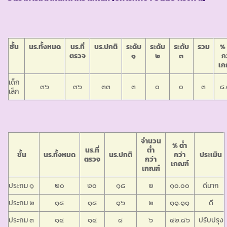
ชั้น
นร.ทั้งหมด
นร.ที่
นร.ปกติ
ระดับ
ระดับ
ระดับ
รวม
% 
ตรวจ
๑
๒
๓
ก
เก
เด็ก
๓๖
๓๖
๓๓
๓
๐
๐
๓
๘
เล็ก
จำนวน
% ต่ำ
นร.ที่
ต่ำ
ชั้น
นร.ทั้งหมด
นร.ปกติ
กว่า
ประเมิน
ตรวจ
กว่า
เกณฑ์
เกณฑ์
ประถม ๑
๒๐
๒๐
๑๘
๒
๑๐.๐๐
ดีมาก
ประถม ๒
๑๘
๑๘
๑๖
๒
๑๑.๑๑
ดี
ประถม ๓
๑๔
๑๔
๘
๖
๔๒.๘๖
ปรับปรุง