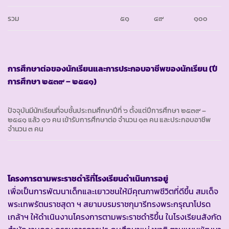
รวม
๕๑
๔๙
๑๐๐
การศึกษาต่อของนักเรียนและการประกอบอาชีพของนักเรียน (ปี
การศึกษา ๒๕๓๙ – ๒๕๔๑)
ปัจจุบันมีนักเรียนที่จบชั้นประถมศึกษาปีที่ ๖ ตั้งแต่ปีการศึกษา ๒๕๓๙ –
๒๕๔๑ แล้ว ๑๖ คน เข้ารับการศึกษาต่อ จำนวน ๑๓ คน และประกอบอาชีพ
จำนวน ๓ คน
โครงการตามพระราชดำริที่โรงเรียนดำเนินการอยู่
เพื่อเป็นการพัฒนาเด็กและเยาวชนให้มีคุณภาพชีวิตที่ดีขึ้น สมเด็จ
พระเทพรัตนราชสุดา ฯ สยามบรมราชกุมารีทรงพระกรุณาโปรด
เกล้าฯ ให้ดำเนินงานโครงการตามพระราชดำริขึ้น ในโรงเรียนสังกัด