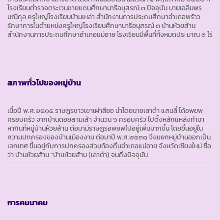
โรงเรียนตำรวจตระเวนชายแดนศึกษานารีอนุสรณ์ ๓ ปัจจุบัน นายเฉลิมพร
มณีกุล ครูใหญ่โรงเรียนบ้านเหล่า สำนักงานการประถมศึกษาอำเภอพร้าว
รักษาการในตำแหน่งครูใหญ่โรงเรียนศึกษานารีอนุสรณ์ ๓ บ้านห้วยส้าน
สำนักงานการประถมศึกษาอำเภอแม่อาย โรงเรียนมีพื้นที่ทั้งหมดประมาณ ๓ ไร่
สภาพทั่วไปของหมู่บ้าน
เมื่อปี พ.ศ.๒๕๑๕ ราษฎรชาวเขาเผ่าลีซอ นำโดยนายเลาต๋า แสนลี่ ได้อพยพ
ครอบครัว จากบ้านดอยสามเส้า จำนวน ๖ ครอบครัว ไปตั้งหลักแหล่งทำมา
หากินที่หมู่บ้านห้วยส้าน ต่อมามีราษฎรอพยพไปอยู่เพิ่มมากขึ้น โดยขึ้นอยู่ใน
ความปกครองของบ้านเมืองงาม ต่อมาปี พ.ศ.๒๕๓๑ จึงแยกหมู่บ้านออกเป็น
เอกเทศ ขึ้นอยู่กับการปกครองส่วนท้องถิ่นอำเภอแม่อาย จังหวัดเชียงใหม่ ชื่อ
ว่า บ้านห้วยส้าน “บ้านห้วยส้าน (เลาต๋า) จนถึงปัจจุบัน
การคมนาคม