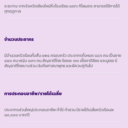
ระยะทาง จากจังหวัดเชียงใหม่ถึงโรงเรียน ๑๗๖ กิโลเมตร สามารถใช้การได้
ทุกฤดูกาล
จำนวนประชากร
มีจำนวนครัวเรือนทั้งสิ้น ๑๒๕ ครอบครัว ประชากรทั้งหมด ๘๘๖ คน เป็นชาย
๔๕๐ คน หญิง ๔๓๖ คน สัญชาติไทย ร้อยละ ๗๐ เชื้อชาติลีซอ และมูเซอ มี
สัญชาติไทยบางส่วน นับถือศาสนาพุทธ และผีควบคู่กันไป
การประกอบอาชีพ/รายได้เฉลี่ย
ประชากรส่วนใหญ่ประกอบอาชีพ ทำไร่ ทำสวน มีรายได้เฉลี่ยครัวเรือนละ
๑๐,๐๐๐ บาท/ปี