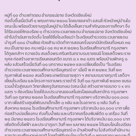
หมู่ที่ ๑๐ ตำบลท่าตอน อำเภอแม่อาย จังหวัดเชียงใหม่
ก่อตั้งขึ้นเมื่อวันที่ ๑ พฤษภาคม ๒๕๐๘ โดยนายเลาต๋า แสนลี่ หัวหน้าหมู่บ้านใน
ขณะนั้น พร้อมด้วยราษฎรในหมู่บ้าน ได้เล็งเห็นความสำคัญของการศึกษา จึง
ได้ร้องขอให้กองร้อย ๑ ตำรวจตระเวนชายแดน อำเภอแม่อาย จังหวัดเชียงใหม่
เข้าไปดำเนินการจัดตั้ง โดยใช้ชื่อโรงเรียนว่า โรงเรียนตำรวจตระเวนชายแดน
บำรุงที่ ๑๐๘ บ้านลีซอ ห้วยส้าน เปิดทำการสอนครั้งแรกมีนักเรียนทั้งหมด ๓๕
คน เป็นชาย ๒๐ คน หญิง ๑๕ คน พ.ศ.๒๕๒๑ โรงเรียนศึกษานารี กรุงเทพฯ
ได้ทูลเกล้าฯ ถวายเงิน สมเด็จพระศรีนครินทราบรมราชชนนี โดยเสด็จพระราช
กุศล ก่อสร้างอาคารเรียนคอนกรีต ขนาด ๘ x ๒๔ เมตร พร้อมบ้านพักครู ๑
หลัง แล้วเสร็จเมื่อวันที่ ๑๑ มกราคม ๒๕๒๓ และเปลี่ยนชื่อเป็น “โรงเรียน
ตำรวจตระเวนชายแดนศึกษานารีอนุสรณ์ ๓” เมื่อปี พ.ศ.๒๕๒๘ วันที่ ๒๓
กุมภาพันธ์ ๒๕๓๐ สมเด็จพระเทพรัตนราชสุดา ฯ สยามบรมราชกุมารี เสด็จฯ
เยี่ยมโรงเรียน และโครงการตามพระราชดำริ วันที่ ๑๔ กุมภาพันธ์ ๒๕๓๓ ชมรม
รวมน้ำใจสู่ชนบท วิทยาลัยครูจันทรเกษม (ขณะนั้น) สร้างอาคารขนาด ๖ x ๓๖
เมตร ๖ ห้องเรียน โดยใช้งบประมาณของสโมสรไลออนส์มหาจักร กรุงเทพฯ
วันที่ ๑๓ ตุลาคม ๒๕๓๓ โรงเรียนศึกษานารี กรุงเทพฯ บริจาคเงิน ๑๐๐,๐๐๐
บาท เพื่อสร้างศูนย์พัฒนาเด็กเล็ก ๑ หลัง และโรงอาหาร ๑ หลัง วันที่ ๑
สิงหาคม ๒๕๓๔ โรงเรียนศึกษานารี กรุงเทพฯ บริจาคเงิน ๕๐,๐๐๐ บาท เพื่อ
ก่อสร้างบ่อเลี้ยงกบ ถังเก็บน้ำฝน และบริจาคเครื่องพิมพ์ดีด ๑ เครื่อง วันที่
๒๕ มีนาคม ๒๕๓๖ โรงเรียนศึกษานารี กรุงเทพฯ ได้บริจาคเงิน ๕๐,๐๐๐ บาท
เพื่อติดตั้งไฟฟ้า และประปาภูเขา วันที่ ๒๓ เมษายน ๒๕๔๒ ได้มอบโอนโรงเรียน
ตำรวจตระเวนชายแดนศึกษานารีอนุสรณ์ ๓ บ้านห้วยส้าน ไปสังกัดสำนักงาน
การประถมศึกษาแห่งชาติ โดยทำพิธีมอบโอน เมื่อวันที่ ๑ พฤษภาคม ๒๕๔๒ ที่