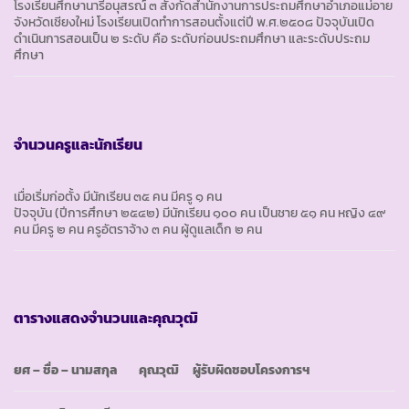
โรงเรียนศึกษานารีอนุสรณ์ ๓ สังกัดสำนักงานการประถมศึกษาอำเภอแม่อาย
จังหวัดเชียงใหม่ โรงเรียนเปิดทำการสอนตั้งแต่ปี พ.ศ.๒๕๐๘ ปัจจุบันเปิด
ดำเนินการสอนเป็น ๒ ระดับ คือ ระดับก่อนประถมศึกษา และระดับประถม
ศึกษา
จำนวนครูและนักเรียน
เมื่อเริ่มก่อตั้ง มีนักเรียน ๓๕ คน มีครู ๑ คน
ปัจจุบัน (ปีการศึกษา ๒๕๔๒) มีนักเรียน ๑๐๐ คน เป็นชาย ๕๑ คน หญิง ๔๙
คน มีครู ๒ คน ครูอัตราจ้าง ๓ คน ผู้ดูแลเด็ก ๒ คน
ตารางแสดงจำนวนและคุณวุฒิ
ยศ – ชื่อ – นามสกุล
คุณวุฒิ
ผู้รับผิดชอบโครงการฯ