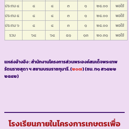
ประถม ๔
๔
๔
๓
๑
๒๕.๐๐
พอใช้
ประถม ๕
๔
๔
๓
๑
๒๕.๐๐
พอใช้
ประถม ๖
๔
๔
๓
๑
๒๕.๐๐
พอใช้
รวม
๖๔
๖๔
๕๑
๑๓
๒๐.๓๑
พอใช้
แหล่งอ้างอิง : สำนักงานโครงการส่วนพระองค์สมเด็จพระเทพ
รัตนราชสุดา ฯ สยามบรมราชกุมารี. (
๒๐๗
) (ชม. ท๑ ส๖๕๒๒
๒๕๔๒)
โรงเรียนภายในโครงการเกษตรเพื่อ