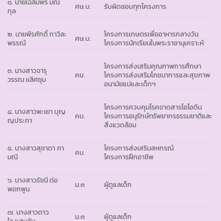
๑. นายเฉลิมพร มณี
ศษ.บ.
รับผิดชอบทุกโครงการ
กุล
๒. นายพีรศักดิ์ กาวิละ
โครงการเกษตรเพื่ออาหารกลางวัน
ศษ.บ.
พรรณ์
โครงการนักเรียนในพระราชานุเคราะห์
โครงการส่งเสริมคุณภาพการศึกษา
๓. นางสาวจารุ
คบ.
โครงการส่งเสริมโภชนาการและสุขภาพ
วรรณ เเลิศชุม
อนามัยแม่และเด็กฯ
โครงการควบคุมโรคขาดสารไอโอดีน
๔. นางสาวพะเยา บุญ
คบ.
โครงการอนุรักษ์ทรัพยากรธรรมชาติและ
ญประภา
สิ่งแวดล้อม
๕. นางสาวสุชาดา ภา
โครงการส่งเสริมสหกรณ์
คบ.
มณี
โครงการฝึกอาชีพ
๖. นางสาวรัชนี ต่อ
ม.๓
ผู้ดูแลเด็ก
พอกพูน
๗. นางสาวดาว
ม.๓
ผู้ดูแลเด็ก