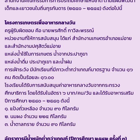
สำนักงานคณะกรรมการการประถมศึกษาแห่งชาติ ตามแผนพัฒนา
เด็กและเยาวชนในถิ่นทุรกันดาร (๒๕๔๐ – ๒๕๔๔) ดังต่อไปนี้
โครงการเกษตรเพื่ออาหารกลางวัน
ครูผู้รับผิดชอบ คือ นายพรศักดิ์ กาวิละพรรณ์
หน่วยงานที่ให้การสนับสนุน ได้แก่ สำนักงานเกษตรอำเภอแม่อาย
และสำนักงานปศุสัตว์แม่อาย
แหล่งน้ำใช้ในการเกษตร น้ำจากประปาภูขา
แหล่งน้ำดื่ม ประปาภูเขา และน้ำฝน
การเฝ้าระวัง มีนักเรียนที่มีภาวะต่ำกว่าเกณฑ์มาตรฐาน จำนวน ๑๖
คน คิดเป็นร้อยละ ๑๖.๐๐
โรงเรียนได้รับการสนับสนุนค่าอาหารกลางวันจากกระทรวง
ศึกษาธิการ โดยได้รับในอัตรา ๖ บาท/คน/วัน และได้รับอาหารเสริม
ปีการศึกษา ๒๕๔๐ – ๒๕๔๑ ดังนี้
๑. แป้งถั่วเหลือง จำนวน ๙๐ กิโลกรัม
๒. นมผง จำนวน ๒๒๕ กิโลกรัม
๓. น้ำตาลทราย จำนวน ๙๐ กิโลกรัม
อัตราการมีน้ำหนักต่ำกว่าเกณฑ์ (ปีการศึกษา ๒๕๔๒ ครั้งที่ ๓)