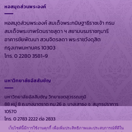
หอสมุดส่วนพระองค์
หอสมุดส่วนพระองค์ สมเด็จพระกนิษฐาธิราชเจ้า กรม
สมเด็จพระเทพรัตนราชสุดา ฯ สยามบรมราชกุมารี
อาคารชัยพัฒนา สวนจิตรลดา พระราชวังดุสิต
กรุงเทพมหานคร 10303
โทร. 0 2280 3581-9
มหาวิทยาลัยอัสสัมชัญ
มหาวิทยาลัยอัสสัมชัญ วิทยาเขตสุวรรณภูมิ
88 หมู่ 8 ถ.บางนาตราด กม.26 อ. บางเสาธง จ. สมุทรปราการ
10570
โทร. 0 2783 2222 ต่อ 2833
เว็บไซต์นี้มีการใช้งานคุกกี้ เพื่อเพิ่มประสิทธิภาพและประสบการณ์ที่ดีใน