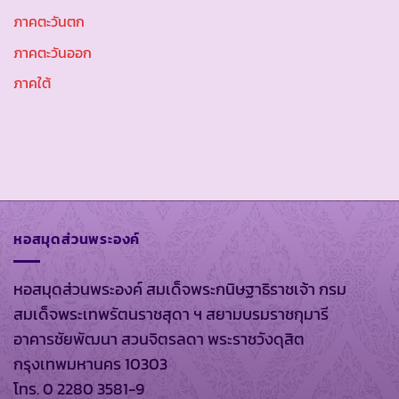
ภาคตะวันตก
ภาคตะวันออก
ภาคใต้
หอสมุดส่วนพระองค์
หอสมุดส่วนพระองค์ สมเด็จพระกนิษฐาธิราชเจ้า กรม
สมเด็จพระเทพรัตนราชสุดา ฯ สยามบรมราชกุมารี
อาคารชัยพัฒนา สวนจิตรลดา พระราชวังดุสิต
กรุงเทพมหานคร 10303
โทร. 0 2280 3581-9