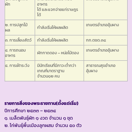
ผัก
อาหาร
ได้ และแจกจ่ายแก่ราษฎร
ได้
๒. การปลูกไม้
เกษตรอำเภออุ้มผาง
กำลังเริ่มให้ผลผลิต
ผล
๓. การเลี้ยงสัตว์
กำลังเริ่มให้ผลผลิต
กก.ตชด.๓๔
๔. การถนอม
เกษตรอำเภออุ้มผาง
ผักกาดดอง – หน่อไม้ดอง
อาหาร
๕. การเฝ้าระวัง
มีนักเรียนที่มีภาวะต่ำกว่า
สาธารณสุขอำเภอ
เกณฑ์มาตราฐาน
อุ้มผาง
จำนวน๑๒ คน
รายการสิ่งของพระราชทาน(ตั้งแต่เริ่ม)
ปีการศึกษา ๒๕๓๓ – ๒๕๓๔
๑. เมล็ดพันธุ์ผัก ๑ งวด จำนวน ๑ ชุด
๒. ไก่พันธุ์พื้นเมืองลูกผสม จำนวน ๕๐ ตัว