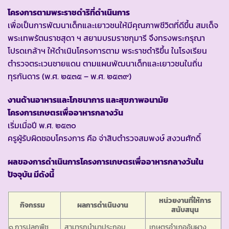
โครงการตามพระราชดำริที่ดำเนินการ
เพื่อเป็นการพัฒนาเด็กและเยาวชนให้มีคุณภาพชีวิตที่ดีขึ้น สมเด็จ
พระเทพรัตนราชสุดา ฯ สยามบรมราชกุมารี จึงทรงพระกรุณา
โปรดเกล้าฯ ให้ดำเนินโครงการตาม พระราชดำริขึ้น ในโรงเรียน
ตำรวจตระเวนชายแดน ตามแผนพัฒนาเด็กและเยาวชนในถิ่น
ทุรกันดาร (พ.ศ. ๒๕๓๕ – พ.ศ. ๒๕๓๙)
งานด้านอาหารและโภชนาการ และสุขภาพอนามัย
โครงการเกษตรเพื่ออาหารกลางวัน
เริ่มเมื่อปี พ.ศ. ๒๕๓๐
ครูผู้รับผิดชอบโครงการ คือ จ่าสิบตำรวจสมพงษ์ สงวนศักดิ์
ผลของการดำเนินการโครงการเกษตรเพื่ออาหารกลางวันใน
ปัจจุบัน มีดังนี้
หน่วยงานที่ให้การ
กิจกรรม
ผลการดำเนินงาน
สนับสนุน
๑.การปลูกพืช
สามารถนำมาประกอบ
เกษตรอำเภออุ้มผาง