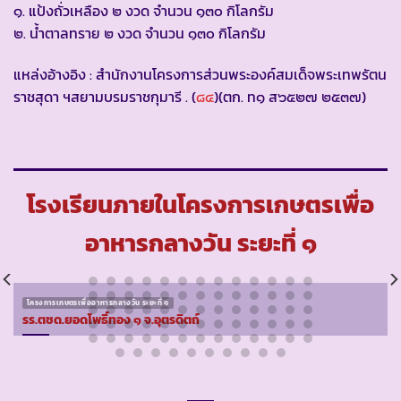
๑. แป้งถั่วเหลือง ๒ งวด จำนวน ๑๓๐ กิโลกรัม
๒. น้ำตาลทราย ๒ งวด จำนวน ๑๓๐ กิโลกรัม
แหล่งอ้างอิง : สำนักงานโครงการส่วนพระองค์สมเด็จพระเทพรัตน
ราชสุดา ฯสยามบรมราชกุมารี . (
๘๔
)(ตก. ท๑ ส๖๕๒๗ ๒๕๓๗)
โรงเรียนภายในโครงการเกษตรเพื่อ
อาหารกลางวัน ระยะที่ ๑
โครงการเกษตรเพื่ออาหารกลางวัน ระยะที่ ๑
รร.ตชด.ยอดโพธิ์ทอง ๑ จ.อุตรดิตถ์