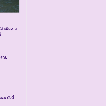
ห้ดำเนินงาน
้
ริญ,
๔๒ ดังนี้