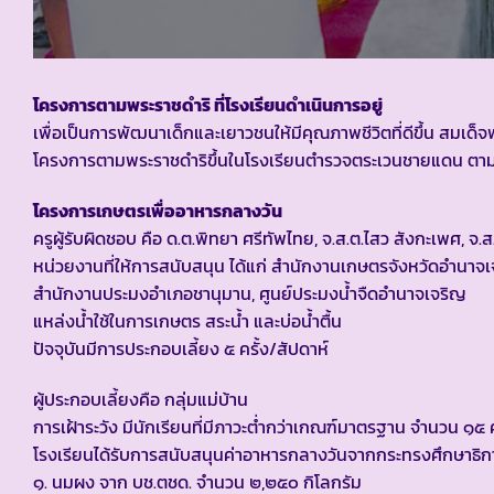
โครงการตามพระราชดำริ ที่โรงเรียนดำเนินการอยู่
เพื่อเป็นการพัฒนาเด็กและเยาวชนให้มีคุณภาพชีวิตที่ดีขึ้น สม
โครงการตามพระราชดำริขึ้นในโรงเรียนตำรวจตระเวนชายแดน ตามแ
โครงการเกษตรเพื่ออาหารกลางวัน
ครูผู้รับผิดชอบ คือ ด.ต.พิทยา ศรีทัพไทย, จ.ส.ต.ไสว สังกะเพศ, จ
หน่วยงานที่ให้การสนับสนุน ได้แก่ สำนักงานเกษตรจังหวัดอำนา
สำนักงานประมงอำเภอชานุมาน, ศูนย์ประมงน้ำจืดอำนาจเจริญ
แหล่งน้ำใช้ในการเกษตร สระน้ำ และบ่อน้ำตื้น
ปัจจุบันมีการประกอบเลี้ยง ๕ ครั้ง/สัปดาห์
ผู้ประกอบเลี้ยงคือ กลุ่มแม่บ้าน
การเฝ้าระวัง มีนักเรียนที่มีภาวะต่ำกว่าเกณฑ์มาตรฐาน จำนวน ๑
โรงเรียนได้รับการสนับสนุนค่าอาหารกลางวันจากกระทรงศึกษาธิการ
๑. นมผง จาก บช.ตชด. จำนวน ๒,๒๕๐ กิโลกรัม