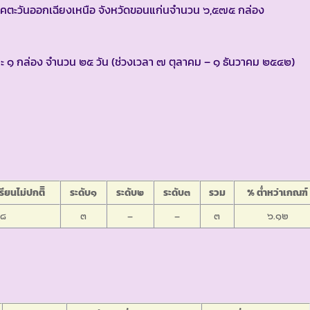
าคตะวันออกเฉียงเหนือ จังหวัดขอนแก่นจำนวน ๖,๕๗๕ กล่อง
ันละ ๑ กล่อง จำนวน ๒๕ วัน (ช่วงเวลา ๗ ตุลาคม – ๑ ธันวาคม ๒๕๔๒)
ียนไม่ปกติิ
ระดับ๑
ระดับ๒
ระดับ๓
รวม
% ต่ำหว่าเกณฑ์
๘
๓
–
–
๓
๖.๑๒