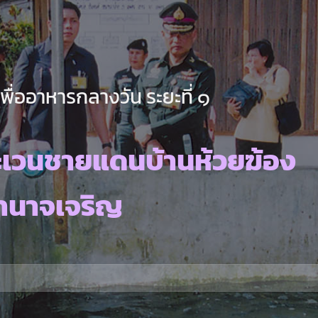
ื่ออาหารกลางวัน ระยะที่ ๑
ะเวนชายแดนบ้านห้วยฆ้อง
ำนาจเจริญ