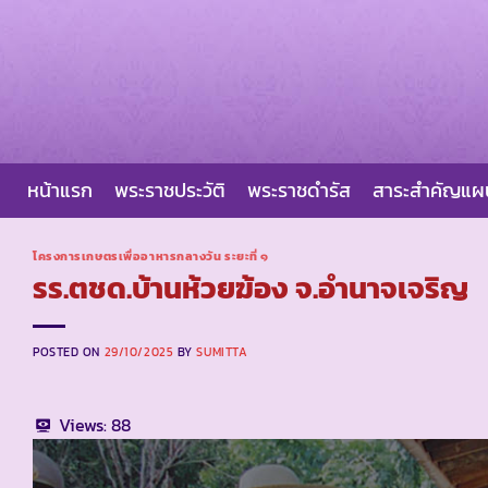
Skip
to
content
หน้าแรก
พระราชประวัติ
พระราชดำรัส
สาระสำคัญแ
โครงการเกษตรเพื่ออาหารกลางวัน ระยะที่ ๑
รร.ตชด.บ้านห้วยฆ้อง จ.อำนาจเจริญ
POSTED ON
29/10/2025
BY
SUMITTA
Views:
88