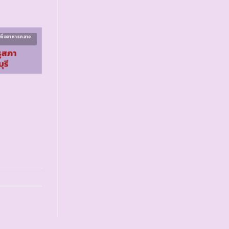
พื่ออาหารกลาง
โครงการเกษตรเพื่ออาหารกลาง
วัน ระยะที่ ๑
รุสภา
รร.ตชด.เจ้าพ่อหลวง
ุรี
อุปถัมภ์ ๔
จ.เชียงราย