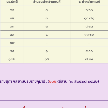
นร.ปกติ
จำนวนต่ำกว่าเกณฑ์
% ต่ำหว่าเกณฑ์
๔๒
๓
๖.๖๖
๒๕
๓
๑๐.๗๑
๓๓
๓
๘.๓๓
๓๙
๕
๑๑.๓๖
๒๙
–
–
๒๔
๑
๔.๐๐
๑๙๒
๑๕
๗.๒๔
ราชสุดา ฯสยามบรมราชกุมารี . (
๒๐๕
)(อีสาน ท๑ ส๖๕๒๘ ๒๕๔๒)