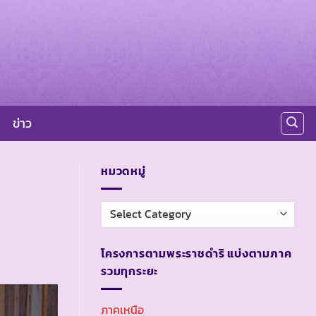
ข่าว
หมวดหมู่
หมวด
หมู่
โครงการตามพระราชดำริ แบ่งตามภาค
รวมทุกระยะ
ภาคเหนือ