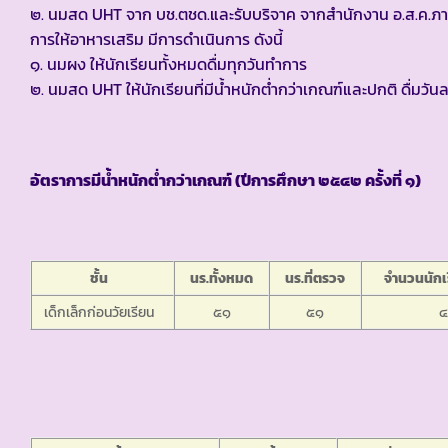
๒. นมสด UHT จาก บช.ตชด.และรับบริจาค จากสำนักงาน อ.ส.ค.ภ
การให้อาหารเสริม มีการดำเนินการ ดังนี้
๑. นมผง ให้นักเรียนทั้งหมดดื่มทุกวันทำการ
๒. นมสด UHT ให้นักเรียนที่มีน้ำหนักต่ำกว่าเกณฑ์และปกติ ดื่มว
อัตราการมีน้ำหนักต่ำกว่าเกณฑ์ (ปีการศึกษา ๒๕๔๒ ครั้งที่ ๑)
ชั้น
นร.ทั้งหมด
นร.ที่ตรวจ
จำนวนนักเร
เด็กเล็กก่อนวัยเรียน
๕๑
๕๑
๔