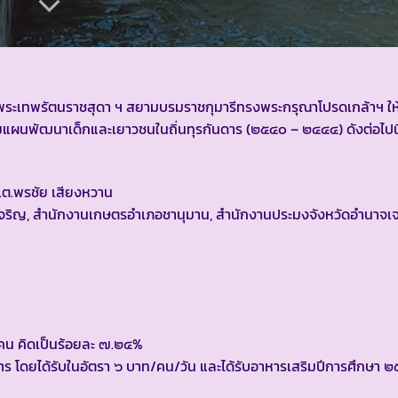
เด็จพระเทพรัตนราชสุดา ฯ สยามบรมราชกุมารีทรงพระกรุณาโปรดเกล้าฯ ใ
ผนพัฒนาเด็กและเยาวชนในถิ่นทุรกันดาร (๒๕๔๐ – ๒๔๔๔) ดังต่อไปนี
.ส.ต.พรชัย เสียงหวาน
จเจริญ, สำนักงานเกษตรอำเภอชานุมาน, สำนักงานประมงจังหวัดอำนาจเจ
๕ คน คิดเป็นร้อยละ ๗.๒๔%
 โดยได้รับในอัตรา ๖ บาท/คน/วัน และได้รับอาหารเสริมปีการศึกษา ๒๕