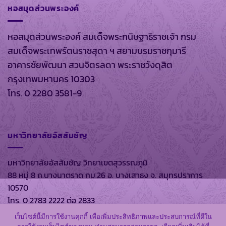
หอสมุดส่วนพระองค์
หอสมุดส่วนพระองค์ สมเด็จพระกนิษฐาธิราชเจ้า กรม
สมเด็จพระเทพรัตนราชสุดา ฯ สยามบรมราชกุมารี
อาคารชัยพัฒนา สวนจิตรลดา พระราชวังดุสิต
กรุงเทพมหานคร 10303
โทร. 0 2280 3581-9
มหาวิทยาลัยอัสสัมชัญ
มหาวิทยาลัยอัสสัมชัญ วิทยาเขตสุวรรณภูมิ
88 หมู่ 8 ถ.บางนาตราด กม.26 อ. บางเสาธง จ. สมุทรปราการ
10570
โทร. 0 2783 2222 ต่อ 2833
เว็บไซต์นี้มีการใช้งานคุกกี้ เพื่อเพิ่มประสิทธิภาพและประสบการณ์ที่ดีใน