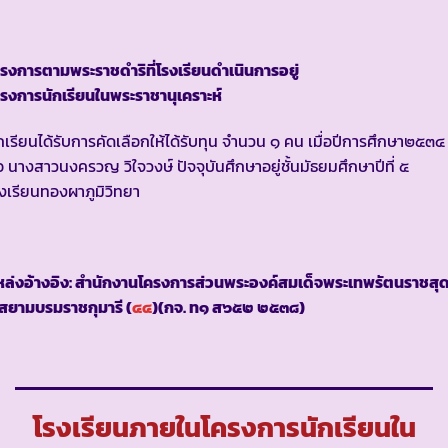
รงการตามพระราชดำริที่โรงเรียนดำเนินการอยู่
รงการนักเรียนในพระราชานุเคราะห์
กเรียนได้รับการคัดเลือกให้ได้รับทุน จำนวน ๑ คน เมื่อปีการศึกษา๒๕๓๔
อ นางสาวนงครวญ วิใจวงษ์ ปัจจุบันศึกษาอยู่ชั้นมัธยมศึกษาปีที่ ๕
งเรียนทองผาภูมิวิทยา
ล่งอ้างอิง: สำนักงานโครงการส่วนพระองค์สมเด็จพระเทพรัตนราชสุ
สยามบรมราชกุมารี (
๔๔
)(กจ. ท๑ ส๖๕๒ ๒๕๓๘)
โรงเรียนภายในโครงการนักเรียนใน