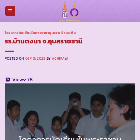
Skip
to
content
โครงการนักเรียนในพระราชานุเคราะห์ ระยะที่ ๑
รร.บ้านดงนา จ.อุบลราชธานี
POSTED ON
06/10/2025
BY
ACHIRAYA
Views:
78
โครงการนักเรียนในพระราชานุ