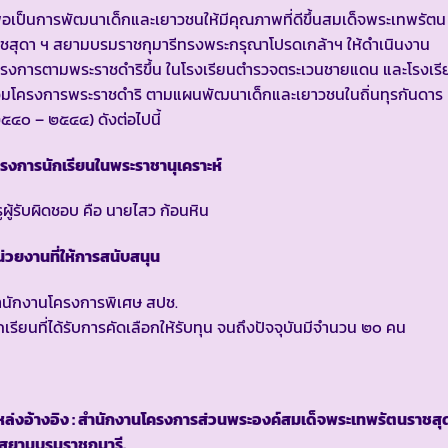
ื่อเป็นการพัฒนาเด็กและเยาวชนให้มีคุณภาพที่ดีขึ้นสมเด็จพระเทพรัตน
ชสุดา ฯ สยามบรมราชกุมารีทรงพระกรุณาโปรดเกล้าฯ ให้ดำเนินงาน
รงการตามพระราชดำริขึ้น ในโรงเรียนตำรวจตระเวนชายแดน และโรงเรี
่วมโครงการพระราชดำริ ตามแผนพัฒนาเด็กและเยาวชนในถิ่นทุรกันดาร
๕๔๐ – ๒๕๔๔) ดังต่อไปนี้
รงการนักเรียนในพระราชานุเคราะห์
ูผู้รับผิดชอบ คือ นายไสว ก้อนหิน
่วยงานที่ให้การสนับสนุน
ำนักงานโครงการพิเศษ สปช.
กเรียนที่ได้รับการคัดเลือกให้รับทุน จนถึงปัจจุบันมีจำนวน ๒๐ คน
ล่งอ้างอิง : สำนักงานโครงการส่วนพระองค์สมเด็จพระเทพรัตนราชสุ
สยามบรมราชกุมารี.