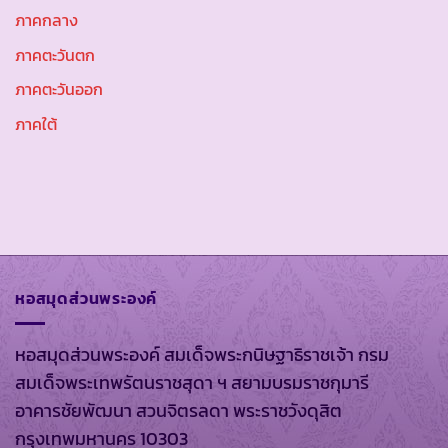
ภาคกลาง
ภาคตะวันตก
ภาคตะวันออก
ภาคใต้
หอสมุดส่วนพระองค์
หอสมุดส่วนพระองค์ สมเด็จพระกนิษฐาธิราชเจ้า กรม
สมเด็จพระเทพรัตนราชสุดา ฯ สยามบรมราชกุมารี
อาคารชัยพัฒนา สวนจิตรลดา พระราชวังดุสิต
กรุงเทพมหานคร 10303