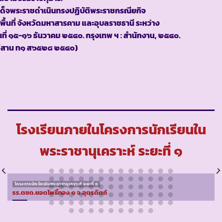
สด็จพระราชดำเนินทรงปฏิบัติพระราชกรณียกิจ
พื้นที่ จังหวัดมหาสารคาม และอุบลราชธานี ระหว่าง
นที่ ๑๕-๑๖ ธันวาคม ๒๕๔๐. กรุงเทพ ฯ : สำนักงาน, ๒๕๔๐.
อีสาน ท๑ ส๖๕๒๘ ๒๕๔๐)
โรงเรียนภายในโครงการนักเรียนใน
พระราชานุเคราะห์ ระยะที่ ๑
โครงการนักเรียนในพระราชานุเคราะห์ ระยะที่ ๑
รร.ตชด.ยอดโพธิ์ทอง ๑ จ.อุตรดิตถ์