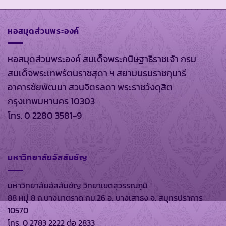
หอสมุดส่วนพระองค์
หอสมุดส่วนพระองค์ สมเด็จพระกนิษฐาธิราชเจ้า กรม
สมเด็จพระเทพรัตนราชสุดา ฯ สยามบรมราชกุมารี
อาคารชัยพัฒนา สวนจิตรลดา พระราชวังดุสิต
กรุงเทพมหานคร 10303
โทร. 0 2280 3581-9
มหาวิทยาลัยอัสสัมชัญ
มหาวิทยาลัยอัสสัมชัญ วิทยาเขตสุวรรณภูมิ
88 หมู่ 8 ถ.บางนาตราด กม.26 อ. บางเสาธง จ. สมุทรปราการ
10570
โทร. 0 2783 2222 ต่อ 2833