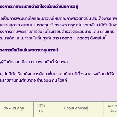
รงการตามพระราชดำริที่โรงเรียนดำเนินการอยู่
ื่อเป็นการพัฒนาเด็กและเยาวชนให้มีคุณภาพชีวิตที่ดีขึ้น สมเด็จพระเท
ตนราชสุดา ฯ สยามบรมราชกุมารี ทรงพระกรุณาโปรดเกล้าฯ ให้ดำเนินง
ครงการตามพระราชดำริขึ้น ในโรงเรียนตำรวจตระเวนชายแดน ตามแผน
ฒนาเด็กและเยาวชนในถิ่นทุรกันดาร (๒๕๓๕ – ๒๕๓๙) ดังต่อไปนี้
รงการนักเรียนในพระราชานุเคราะห์
ูผู้รับผิดชอบ คือ ส.ต.ต.พงษ์ศักดิ์ รัตนพล
จจุบันมีนักเรียนที่จบการศึกษาชั้นประถมศึกษาปีที่ ๖ จากโรงเรียน ได้รับ
ะราชทานทุนศึกษาต่อ จำนวน๕ คน ได้แก่
ได้รับ
ผลกา
ชื่อ – นามสกุล
ปัจจุบันศึกษาอยู่
ทุน
เรียน