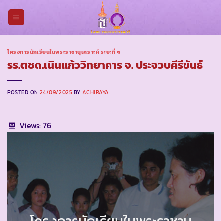
Skip
to
content
โครงการนักเรียนในพระราชานุเคราะห์ ระยะที่ ๑
รร.ตชด.เนินแก้ววิทยาคาร จ. ประจวบคีรีขันธ์
POSTED ON
24/09/2025
BY
ACHIRAYA
Views:
76
โครงการนักเรียนในพระราชานุ