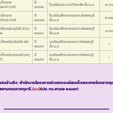
เด็กชาย
ปี
โรงเรียนประจวบวิทยาลัย ชั้น ม.๕
๒.๖๖
ริพงษ์ ราตรี
๒๕๓๕
)เด็กชาย
ปี
โรงเรียนศึกษาสงเคราะห์เพชรบุรี
๒.๙
ริวัฒน์ ราตรี
๒๕๓๗
ชั้น ม.๓
เด็กหญิงสุวัชรี สว่าง
ปี
โรงเรียนศึกษาสงเคราะห์เพชรบุรี
๑.๙๔
าย
๒๕๓๘
ชั้น ม.๒
เด็กหญิงนันทวัน พัน
ปี
รงเรียนศึกษาสงเคราะห์เพชรบุรี
–
๒๕๓๙
ชั้น ม.๑
เด็กหญิงสรรสนี เกตุ
ปี
รงเรียนศึกษาสงเคราะห์เพชรบุรี
–
้ว
๒๕๓๙
ชั้น ม.๑
ล่งอ้างอิง : สำนักงานโครงการส่วนพระองค์สมเด็จพระเทพรัตนราชสุ
สยามบรมราชกุมารี. (
๔๘
)(ปข. ท๑ ส๖๕๒ ๒๕๓๙)