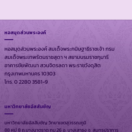
หอสมุดส่วนพระองค์
หอสมุดส่วนพระองค์ สมเด็จพระกนิษฐาธิราชเจ้า กรม
สมเด็จพระเทพรัตนราชสุดา ฯ สยามบรมราชกุมารี
อาคารชัยพัฒนา สวนจิตรลดา พระราชวังดุสิต
กรุงเทพมหานคร 10303
โทร. 0 2280 3581-9
มหาวิทยาลัยอัสสัมชัญ
มหาวิทยาลัยอัสสัมชัญ วิทยาเขตสุวรรณภูมิ
88 หมู่ 8 ถ.บางนาตราด กม.26 อ. บางเสาธง จ. สมุทรปราการ