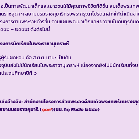
ื่อเป็นการพัฒนาเด็กและเยาวชนให้มีคุณภาพชีวิตที่ดีขึ้น สมเด็จพระเท
ตนราชสุดา ฯ สยามบรมราชกุมารีทรงพระกรุณาโปรดเกล้าฯให้ดำเนินงา
รงการตามพระราชดำริขึ้น ตามแผนพัฒนาเด็กและเยาวชนในถิ่นทุรกัน
๕๔๐ – ๒๕๔๔) ดังต่อไปนี้
รงการนักเรียนในพระราชานุเคราะห์
ูผู้รับผิดชอบ คือ ส.ต.ต. มานะ เป็นต้น
จจุบันยังไม่มีนักเรียนในพระราชานุเคราะห์ เนื่องจากยังไม่มีนักเรียนที่จบ
้นประถมศึกษาปีที่ ๖
ล่งอ้างอิง : สำนักงานโครงการส่วนพระองค์สมเด็จพระเทพรัตนราชสุ
สยามบรมราชกุมารี. (
๑๐๙
)(นน. ท๑ ส๖๕๒ ๒๕๔๐)