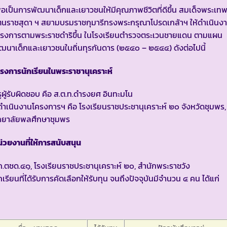
ื่อเป็นการพัฒนาเด็กและเยาวชนให้มีคุณภาพชีวิตที่ดีขึ้น สมเด็จพระเท
ตนราชสุดา ฯ สยามบรมราชกุมารีทรงพระกรุณาโปรดเกล้าฯ ให้ดำเนินง
ครงการตามพระราชดำริขึ้น ในโรงเรียนตำรวจตระเวนชายแดน ตามแผน
ฒนาเด็กและเยาวชนในถิ่นทุรกันดาร (๒๕๔๐ – ๒๕๔๔) ดังต่อไปนี้
รงการนักเรียนในพระราชานุเคราะห์
ูผู้รับผิดชอบ คือ ส.ต.ท.ดำรงยศ อินทะมโน
้ดำเนินงานโครงการฯ คือ โรงเรียนราชประชานุเคราะห์ ๒๐ จังหวัดชุมพร,
ิทยาลัยพลศึกษาชุมพร
่วยงานที่ให้การสนับสนุน
.ตชด.๔๑, โรงเรียนราชประชานุเคราะห์ ๒๐, สำนักพระราชวัง
กเรียนที่ได้รับการคัดเลือกให้รับทุน จนถึงปัจจุบันมีจำนวน ๔ คน ได้แก่