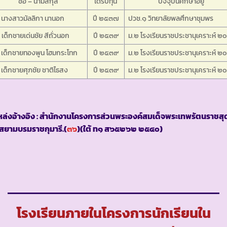
ชื่อ – นามสกุล
ได้รับทุน
ปัจจุบันศึกษาอยู่
 นางสาวมัลลิกา นานอก
ปี ๒๕๓๗
ปวช.๑ วิทยาลัยพลศึกษาชุมพร
 เด็กชายเด่นชัย สีถั่วนอก
ปี ๒๕๓๙
ม.๒ โรงเรียนราชประชานุเคราะห์ ๒
 เด็กชายทองพูน โฮมกระโทก
ปี ๒๕๓๙
ม.๒ โรงเรียนราชประชานุเคราะห์ ๒
 เด็กชายศุภชัย ชาติไธสง
ปี ๒๕๓๙
ม.๒ โรงเรียนราชประชานุเคราะห์ ๒
ล่งอ้างอิง : สำนักงานโครงการส่วนพระองค์สมเด็จพระเทพรัตนราชสุ
สยามบรมราชกุมารี.(
๓๖
)(ใต้ ท๑ ส๖๕๒๖๒ ๒๕๔๐)
โรงเรียนภายในโครงการนักเรียนใน