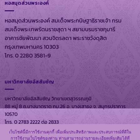
หอสมุดส่วนพระองค์
หอสมุดส่วนพระองค์ สมเด็จพระกนิษฐาธิราชเจ้า กรม
สมเด็จพระเทพรัตนราชสุดา ฯ สยามบรมราชกุมารี
อาคารชัยพัฒนา สวนจิตรลดา พระราชวังดุสิต
กรุงเทพมหานคร 10303
โทร. 0 2280 3581-9
มหาวิทยาลัยอัสสัมชัญ
มหาวิทยาลัยอัสสัมชัญ วิทยาเขตสุวรรณภูมิ
88 หมู่ 8 ถ.บางนาตราด กม.26 อ. บางเสาธง จ. สมุทรปราการ
10570
โทร. 0 2783 2222 ต่อ 2833
เว็บไซต์นี้มีการใช้งานคุกกี้ เพื่อเพิ่มประสิทธิภาพและประสบการณ์ที่ดีใน
การใช้งานเว็บไซต์ของท่าน ท่านสามารถอ่านรายละเอียดเพิ่มเติมได้ที่