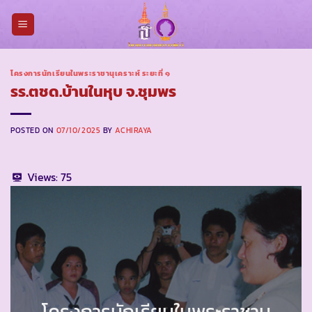
Skip
to
content
โครงการนักเรียนในพระราชานุเคราะห์ ระยะที่ ๑
รร.ตชด.บ้านในหุบ จ.ชุมพร
POSTED ON
07/10/2025
BY
ACHIRAYA
Views:
75
โครงการนักเรียนในพระราชานุ