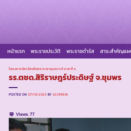
Skip
to
content
หน้าแรก
พระราชประวัติ
พระราชดำรัส
สาระสำคัญแ
โครงการนักเรียนในพระราชานุเคราะห์ ระยะที่ ๑
รร.ตชด.สิริราษฎร์ประดิษฐ์ จ.ชุมพร
POSTED ON
07/10/2025
BY
ACHIRAYA
Views:
77