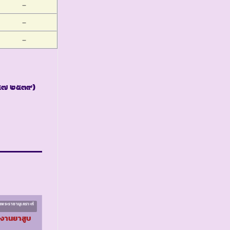
–
–
–
๒๕๗ ๒๕๓๙)
นพระราชานุเคราะห์
โครงการนักเรียนในพระราชานุเคราะห์
ระยะที่ ๑
งงานยาสูบ
รร.ตชด.ทุ่งไม้ด้วน ๒
จ.สงขลา