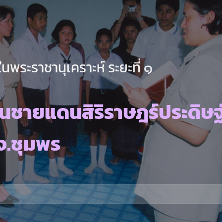
นพระราชานุเคราะห์ ระยะที่ ๑
นชายแดนสิริราษฎร์ประดิษฐ
จ.ชุมพร