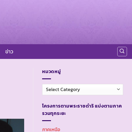
ข่าว
หมวดหมู่
หมวด
หมู่
โครงการตามพระราชดำริ แบ่งตามภาค
รวมทุกระยะ
ภาคเหนือ