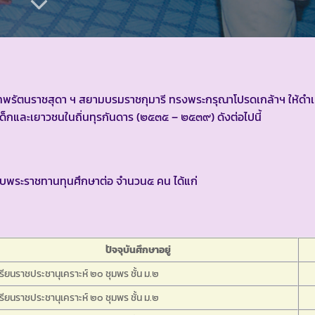
พระเทพรัตนราชสุดา ฯ สยามบรมราชกุมารี ทรงพระกรุณาโปรดเกล้าฯ ให้ด
กและเยาวชนในถิ่นทุรกันดาร (๒๕๓๕ – ๒๕๓๙) ดังต่อไปนี้
ด้รับพระราชทานทุนศึกษาต่อ จำนวน๕ คน ได้แก่
ปัจจุบันศึกษาอยู่
รียนราชประชานุเคราะห์ ๒๐ ชุมพร ชั้น ม.๒
รียนราชประชานุเคราะห์ ๒๐ ชุมพร ชั้น ม.๒