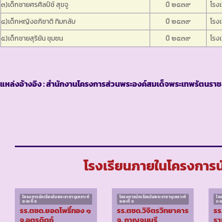
๓)เด็กชายศรศิลป์ช์ สุขจู
ปี ๒๕๓๙
โรงเ
๔)เด็กหญิงอภิชาติ ทิมกลับ
ปี ๒๕๓๙
โรงเ
๕)เด็กชายสุริยัน ชุมชน
ปี ๒๕๓๙
โรงเ
แหล่งอ้างอิง : สำนักงานโครงการส่วนพระองค์สมเด็จพระเทพรัตนราชส
โรงเรียนภายในโครงการนัก
โครงการนักเรียนในพระราชานุเคราะห์
โครงการนักเรียนในพระราชานุเคราะห์
โค
ระยะที่ ๑
ระยะที่ ๑
ระย
รร.ตชด.ยอดโพธิ์ทอง ๑
รร.ตชด.วิจิตรวิทยาคาร
รร
จ.อุตรดิตถ์
จ. กาญจนบุรี
รา