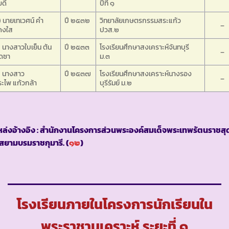
ขดี
ปีที่ ๑
 นายเทเวศน์ คำ
ปี ๒๕๓๒
วิทยาลัยเกษตรกรรมสระแก้ว
–
ดงใส
ปวส.๒
 นางสาวใบเย็น ต้น
ปี ๒๕๓๓
โรงเรียนศึกษาสงเคราะห์จันทบุรี
–
ุดซา
ม.๓
) นางสาว
ปี ๒๕๓๗
โรงเรียนศึกษาสงเคราะห์นางรอง
–
ะไพ แก้วกล้า
บุรีรัมย์ ม.๒
ล่งอ้างอิง : สำนักงานโครงการส่วนพระองค์สมเด็จพระเทพรัตนราชสุ
สยามบรมราชกุมารี. (
๑๒
)
โรงเรียนภายในโครงการนักเรียนใน
พระราชานุเคราะห์ ระยะที่ ๑