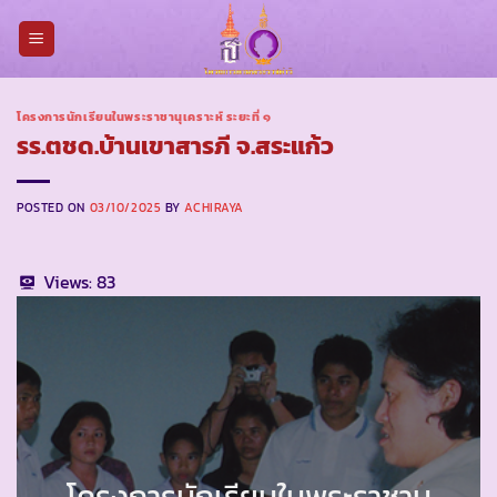
Skip
to
content
โครงการนักเรียนในพระราชานุเคราะห์ ระยะที่ ๑
รร.ตชด.บ้านเขาสารภี จ.สระแก้ว
POSTED ON
03/10/2025
BY
ACHIRAYA
Views:
83
โครงการนักเรียนในพระราชานุ