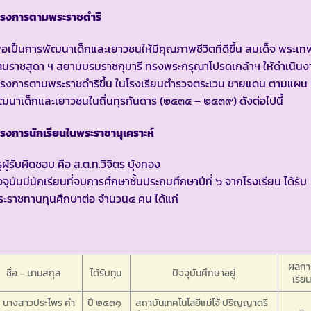
ครงการตามพระราชดำริ
ื่อเป็นการพัฒนาเด็กและเยาวชนให้มีคุณภาพชีวิตที่ดีขึ้น สมเด็จ พระเท
ตนราชสุดา ฯ สยามบรมราชกุมารี ทรงพระกรุณาโปรดเกล้าฯ ให้ดำเนินง
ครงการตามพระราชดำริขึ้น ในโรงเรียนตำรวจตระเวน ชายแดน ตามแผน
ฒนาเด็กและเยาวชนในถิ่นทุรกันดาร (๒๕๓๕ – ๒๕๓๙) ดังต่อไปนี้
รงการนักเรียนในพระราชานุเคราะห์
ูผู้รับผิดชอบ คือ ส.ต.ท.วิจิตร บุ้งทอง
จจุบันมีนักเรียนที่จบการศึกษาชั้นประถมศึกษาปีที่ ๖ จากโรงเรียน ได้รับ
ะราชทานทุนศึกษาต่อ จำนวน๔ คน ได้แก่
ผลกา
ชื่อ – นามสกุล
ได้รับทุน
ปัจจุบันศึกษาอยู่
เรีย
) นางสาวประไพร คำ
ปี ๒๕๓๑
สถาบันเทคโนโลยีแม่โจ้ ปริญญาตรี
–