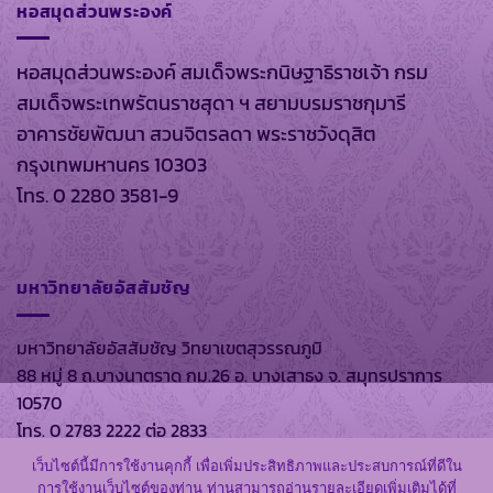
หอสมุดส่วนพระองค์
หอสมุดส่วนพระองค์ สมเด็จพระกนิษฐาธิราชเจ้า กรม
สมเด็จพระเทพรัตนราชสุดา ฯ สยามบรมราชกุมารี
อาคารชัยพัฒนา สวนจิตรลดา พระราชวังดุสิต
กรุงเทพมหานคร 10303
โทร. 0 2280 3581-9
มหาวิทยาลัยอัสสัมชัญ
มหาวิทยาลัยอัสสัมชัญ วิทยาเขตสุวรรณภูมิ
88 หมู่ 8 ถ.บางนาตราด กม.26 อ. บางเสาธง จ. สมุทรปราการ
10570
โทร. 0 2783 2222 ต่อ 2833
เว็บไซต์นี้มีการใช้งานคุกกี้ เพื่อเพิ่มประสิทธิภาพและประสบการณ์ที่ดีใน
การใช้งานเว็บไซต์ของท่าน ท่านสามารถอ่านรายละเอียดเพิ่มเติมได้ที่