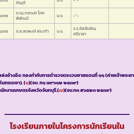
๕๓๗
ม.๑
-“-
กัญติ
ด.ญ.กรกนก โภค
๕๓๗
ม.๑
-“-
พิพัฒน์
ร.ร.อัสสัมชัญ
๕๓๗
ด.ช.สมพงษ์ สระเก้า
ม.๑
ศรีราชา
ล่งอ้างอิง: กองกำกับการตำรวจตระเวนชายแดนที่ ๑๑ (ค่ายเจ้าพระยา
ินทรเดชา). (
๑
)(จบ. ท๑ น๙๖๑๒ ๒๕๓๙)
นักงานเกษตรจังหวัดจันทบุรี.(
๗
)(จบ.ท๓ ส๖๕๒๓ ๒๕๓๙)
โรงเรียนภายในโครงการนักเรียนใน