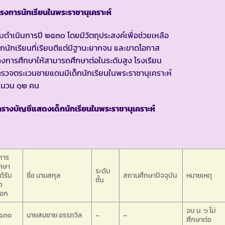
รงการนักเรียนในพระราชานุเคราะห์
ิ่มดำเนินการปี ๒๕๓๐ โดยมีวัตถุประสงค์เพื่อช่วยเหลือ
็กนักเรียนที่เรียนดีแต่มีฐานะยากจน และขาดโอกาส
งการศึกษาให้สามารถศึกษาต่อในระดับสูง โรงเรียน
รวจตระเวนชายแดนมีเด็กนักเรียนในพระราชานุเคราะห์
ำนวน ๑๒ คน
รางบัญชีแสดงเด็กนักเรียนในพระราชานุเคราะห์
การ
ึกษา
ระดับ
ได้รับ
ชื่อ นามสกุล
สถานศึกษาปัจจุบัน
หมายเหตุ
ชั้น
ด
ือก
จบ ม. ๖ ไม่
๕๓๐
นายสมชาย อรรถวิล
–
–
ศึกษาต่อ