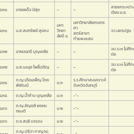
ลาออกระหว่า
๕๓๑
นายเผด็จ มีสุข
–
–
เรียน ม.๕
มหาวิทยาลัยเกษตร
มหา
ศา
๕๓๑
น.ส.สมทรัพย์ สุขคง
วิทยา
จว.นครปฐม
สตร์สาขา
ลัยปี ๑
กำแพงแสน
จบ ม.๓ ไม่ศึก
๕๓๒
นายมนตรี บุญเหลือ
–
–
ต่อ
จบ ม.๓ ไม่ศึก
๕๓๒
น.ส.นงนุช โพธิ์เจริญ
–
–
ต่อ
ด.ญ.เดือนเพ็ญ โภค
ร.ร.ศึกษาสงเคราะห์
๕๓๕
ม.๓
พิพัฒน์
จังหวัดจันทบุรี
๕๓๕
ด.ญ.น้ำค้าง บุญเหลือ
ม.๓
-“-
ด.ญ.อัญชลี พรหม
๕๓๖
ม.๒
-“-
ทองดี
๕๓๖
ด.ช.สนธิ บรรจง
ม.๒
-“-
ด.ญ.ปรีดา กาญจน