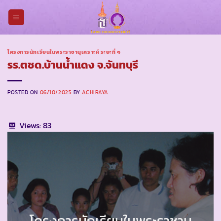
Skip
to
content
โครงการนักเรียนในพระราชานุเคราะห์ ระยะที่ ๑
รร.ตชด.บ้านน้ำแดง จ.จันทบุรี
POSTED ON
06/10/2025
BY
ACHIRAYA
Views:
83
โครงการนักเรียนในพระราชานุ