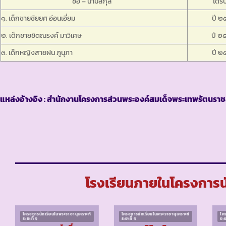
ชื่อ – นามสกุล
ได้รั
๑. เด็กชายชัยยศ อ่อนเอี่ยม
ปี ๒
๒. เด็กชายชิตณรงค์ มาวิเศษ
ปี ๒
๓. เด็กหญิงสายฝน ภูนุภา
ปี ๒
แหล่งอ้างอิง : สำนักงานโครงการส่วนพระองค์สมเด็จพระเทพรัตนราช
โรงเรียนภายในโครงการนัก
โครงการนักเรียนในพระราชานุเคราะห์
โครงการนักเรียนในพระราชานุเคราะห์
โค
ระยะที่ ๑
ระยะที่ ๑
ระย