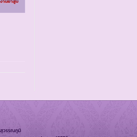
งงานยาสูบ
รร.ตชด.ทุ่งไม้ด้วน ๒
จ.สงขลา
สุวรรณภูมิ