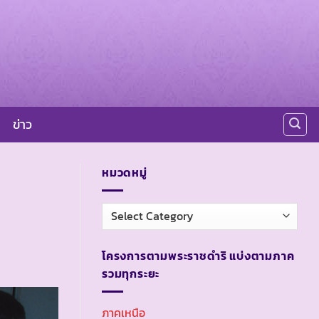
ข่าว
หมวดหมู่
หมวด
หมู่
โครงการตามพระราชดำริ แบ่งตามภาค
รวมทุกระยะ
ภาคเหนือ