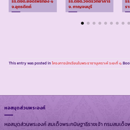
รร.ตชด.ยอดโพธิ์ทอง ๑
รร.ตชด.วิจิตรวิทยาคาร
รร
จ.อุตรดิตถ์
จ. กาญจนบุรี
รา
This entry was posted in
โครงการนักเรียนในพระราชานุเคราะห์ ระยะที่ ๑
. Bo
หอสมุดส่วนพระองค์
หอสมุดส่วนพระองค์ สมเด็จพระกนิษฐาธิราชเจ้า กรมสมเด็จ