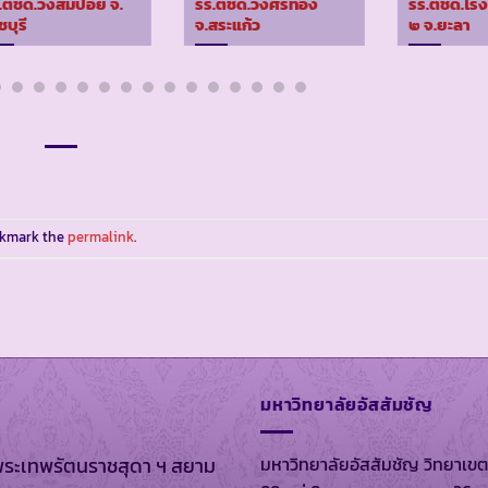
.ตชด.วังส้มป่อย จ.
รร.ตชด.วังศรีทอง
รร.ตชด.โร
ชบุรี
จ.สระแก้ว
๒ จ.ยะลา
okmark the
permalink
.
มหาวิทยาลัยอัสสัมชัญ
มหาวิทยาลัยอัสสัมชัญ วิทยาเขต
พระเทพรัตนราชสุดา ฯ สยาม