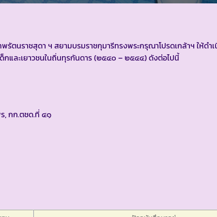
พระเทพรัตนราชสุดา ฯ สยามบรมราชกุมารีทรงพระกรุณาโปรดเกล้าฯ ให้ดำ
กและเยาวชนในถิ่นทุรกันดาร (๒๕๔๐ – ๒๕๔๔) ดังต่อไปนี้
ร, กก.ตชด.ที่ ๔๑