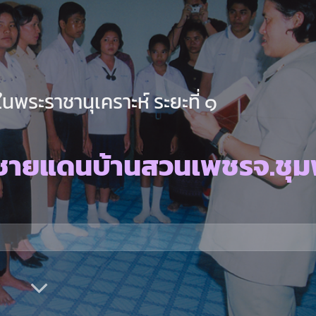
นพระราชานุเคราะห์ ระยะที่ ๑
นชายแดนบ้านสวนเพชรจ.ชุ