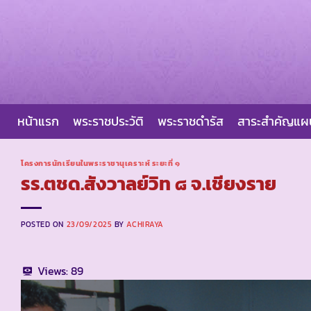
Skip
to
content
หน้าแรก
พระราชประวัติ
พระราชดำรัส
สาระสำคัญแ
โครงการนักเรียนในพระราชานุเคราะห์ ระยะที่ ๑
รร.ตชด.สังวาลย์วิท ๘ จ.เชียงราย
POSTED ON
23/09/2025
BY
ACHIRAYA
Views:
89