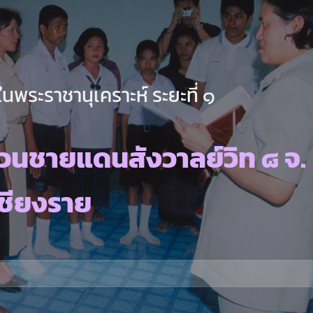
นพระราชานุเคราะห์ ระยะที่ ๑
วนชายแดนสังวาลย์วิท ๘ จ.
เชียงราย