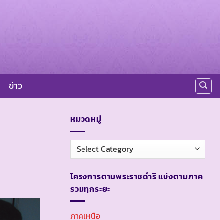
ข่าว
หมวดหมู่
หมวด
หมู่
โครงการตามพระราชดำริ แบ่งตามภาค
รวมทุกระยะ
ภาคเหนือ