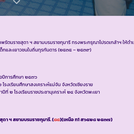
พระเทพรัตนราชสุดา ฯ สยามบรมราชกุมารี ทรงพระกรุณาโปรดเกล้าฯ ให้ด
ด็กและเยาวชนในถิ่นทุรกันดาร (๒๕๓๕ – ๒๕๓๙)
เมื่อปีการศึกษา ๒๕๓๖
่ ๒ โรงเรียนศึกษาสงเคราะห์แม่จัน จังหวัดเชียงราย
ษาปีที่ ๒ โรงเรียนราชประชานุเคราะห์ ๒๔ จังหวัดพะเยา
ุดา ฯ สยามบรมราชกุมารี. (
๘๘
)(เหนือ ท1 ส๖๕๒๘ ๒๕๓๗)