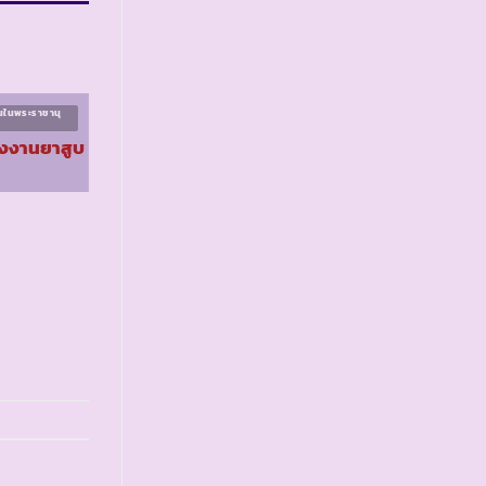
นในพระราชานุ
โครงการนักเรียนในพระราชานุ
เคราะห์ ระยะที่ ๑
รงงานยาสูบ
รร.ตชด.ทุ่งไม้ด้วน ๒
จ.สงขลา