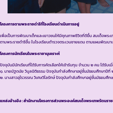
โครงการตามพระราชดำริที่โรงเรียนดำเนินการอยู่
เพื่อเป็นการพัฒนาเด็กและเยาวชนให้มีคุณภาพชีวิตที่ดีขึ้น สมเด็จ
ตามพระราชดำริขึ้น ในโรงเรียนตำรวจตระเวนชายแดน ตามแผนพัฒนาเ
โครงการนักเรียนในพระราชานุเคราะห์
ปัจจุบันมีนักเรียนที่ได้รับการคัดเลือกให้เข้ารับทุน จำนวน ๒ คน ได้รับ
๑. นายนัฐดนัย วิบูลนิติธรรม ปัจจุบันกำลังศึกษาอยู่ชั้นมัธยมศึกษาปีที
๒. นางสาวอุไรวรรณ วิเศษวิไลรักษ์ ปัจจุบันกำลังศึกษาอยู่ชั้นมัธยมศึก
แหล่งอ้างอิง : สำนักงานโครงการส่วนพระองค์สมเด็จพระเทพรัตนราชส