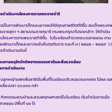
ารดำเนินงานโครงการตามพระราชดำริ
ื่อเป็นการพัฒนาเด็กและเยาวชนให้มีคุณภาพชีวิตที่ดีขึ้น สมเด็จพระเท
ตนราชสุดา ฯ สยามบรมราชกุมารี ทรงพระกรุณาโปรดเกล้าฯ ให้ดำเนิน
านโครงการตามพระราชดำริขึ้น ในโรงเรียนตำรวจตระเวนชายแดน ตาม
นพัฒนาเด็กและเยาวชนในถิ่นทุรกันดาร ระยะที่ ๓ ( ๒๕๔๕ – ๒๕๔๙ ) ม
รดำเนินงานดังนี้
ครงการอนุรักษ์ทรัพยากรธรรมชาติและสิ่งแวดล้อม
ลการดำเนินงาน
 ปลูกหญ้าแฝกเพื่อสาธิตในพื้นที่โรงเรียนบริเวณแปลงเกษตร ไม้ผล ขอ
อเลี้ยงปลา ๑๖,๐๐๐ กล้า
 กิจกรรรมสวนป่าและสวนพฤกษศาสตร์ในโรงเรียน เริ่มดำเนินการเมื่อ
ศ.๒๕๔๑ มีพื้นที่ ๑๐ ไร่