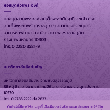
หอสมุดส่วนพระองค์
หอสมุดส่วนพระองค์ สมเด็จพระกนิษฐาธิราชเจ้า กรม
สมเด็จพระเทพรัตนราชสุดา ฯ สยามบรมราชกุมารี
อาคารชัยพัฒนา สวนจิตรลดา พระราชวังดุสิต
กรุงเทพมหานคร 10303
โทร. 0 2280 3581-9
มหาวิทยาลัยอัสสัมชัญ
มหาวิทยาลัยอัสสัมชัญ วิทยาเขตสุวรรณภูมิ
88 หมู่ 8 ถ.บางนาตราด กม.26 อ. บางเสาธง จ. สมุทรปราการ
10570
โทร. 0 2783 2222 ต่อ 2833
เว็บไซต์นี้มีการใช้งานคุกกี้ เพื่อเพิ่มประสิทธิภาพและประสบการณ์ที่ดีใน