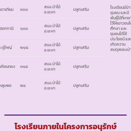
สนง.ป่าไม้
โรงเรียนมีป่า
เดาเทียม
๓๐๐
ปลูกเสริม
อ.ยะหา
ชุมชน และมี
พันธุ์ไม้ที่หา
ไว้ให้เยาวชนไ
สนง.ป่าไม้
ฮอกกานี
๑๐๐
ปลูกเสริม
ศึกษา และ
อ.ยะหา
ชุมชนได้ใช้
ประโยชน์ แล
เกิดความ
สนง.ป่าไม้
ะดู่ใหญ่
๒๑๕
ปลูกเสริม
สมดุลของป่า
อ.ยะหา
สนง.ป่าไม้
เคียนทอง
๓๑๕
ปลูกเสริม
อ.ยะหา
สนง.ป่าไม้
้หลุมพอ
๒๕
ปลูกเสริม
อ.ยะหา
โรงเรียนภายในโครงการอนุรักษ์