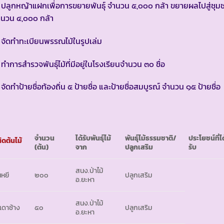
 ปลูกหญ้าแฝกเพื่อการขยายพันธุ์ จำนวน ๕,๐๐๐ กล้า ขยายผลไปสู่ชุม
ำนวน ๔,๐๐๐ กล้า
 จัดทำทะเบียนพรรณไม้ในรูปเล่ม
 ทำการสำรวจพันธุ์ไม้ที่มีอยู่ในโรงเรียนจำนวน ๓๐ ชื่อ
 จัดทำป้ายชื่อท้องถิ่น ๕ ป้ายชื่อ และป้ายชื่อสมบูรณ์ จำนวน ๑๕ ป้ายชื่อ
จำนวน
ได้รับพันธุ์ไม้
พันธุ์ไม้ธรรมชาติ/
ประโยชน์ที่ได
ิดต้นไม้
(ต้น)
จาก
ปลูกเสริม
รับ
สนง.ป่าไม้
นหยี
๒๐๐
ปลูกเสริม
อ.ยะหา
สนง.ป่าไม้
เดาช้าง
๕๐
ปลูกเสริม
อ.ยะหา