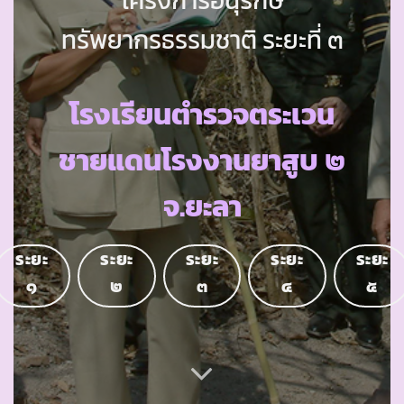
ทรัพยากรธรรมชาติ ระยะที่ ๓
โรงเรียนตำรวจตระเวน
ชายแดนโรงงานยาสูบ ๒
จ.ยะลา
ระยะ
ระยะ
ระยะ
ระยะ
ระยะ
๑
๒
๓
๔
๕