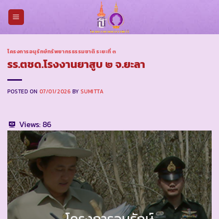
Skip
to
content
โครงการอนุรักษ์ทรัพยากรธรรมชาติ ระยะที่ ๓
รร.ตชด.โรงงานยาสูบ ๒ จ.ยะลา
POSTED ON
07/01/2026
BY
SUMITTA
Views:
86
โครงการอนุรักษ์