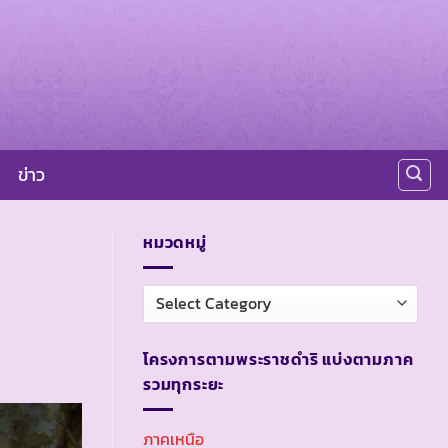
ข่าว
หมวดหมู่
หมวด
หมู่
โครงการตามพระราชดำริ แบ่งตามภาค
รวมทุกระยะ
ภาคเหนือ