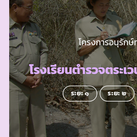
โครงการอนุรักษ์
โรงเรียนตำรวจตระเว
ระยะ ๑
ระยะ ๒