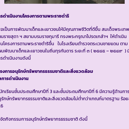
ารดำเนินงานโครงการตามพระราชดำริ
ื่อเป็นการพัฒนาเด็กและเยาวชนให้มีคุณภาพชีวิตที่ดีขึ้น สมเด็จพระเท
ตนราชสุดา ฯ สยามบรมราชกุมารี ทรงพระกรุณาโปรดเกล้าฯ ให้ดำเนิน
านโครงการตามพระราชดำริขึ้น ในโรงเรียนตำรวจตระเวนชายแดน ตาม
นพัฒนาเด็กและเยาวชนในถิ่นทุรกันดาร ระยะที่ ๓ ( ๒๕๔๕ – ๒๕๔๙ ) ม
รดำเนินงานดังนี้
ครงการอนุรักษ์ทรัพยากรธรรมชาติและสิ่งแวดล้อม
ลการดำเนินงาน
 นักเรียนชั้นประถมศึกษาปีที่ 3 และชั้นประถมศึกษาปีที่ 6 มีความรู้ด้านกา
ุรักษ์ทรัพยากรธรรมชาติและสิ่งแวดล้อมไม่ต่ำกว่าเกณฑ์มาตรฐาน ร้อย
.6
 จัดกิจกรรมการอนุรักษ์ทรัพยากรธรรมชาติ ดังนี้