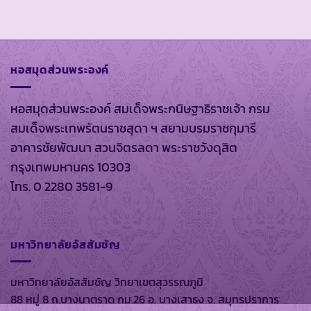
หอสมุดส่วนพระองค์
หอสมุดส่วนพระองค์ สมเด็จพระกนิษฐาธิราชเจ้า กรม
สมเด็จพระเทพรัตนราชสุดา ฯ สยามบรมราชกุมารี
อาคารชัยพัฒนา สวนจิตรลดา พระราชวังดุสิต
กรุงเทพมหานคร 10303
โทร. 0 2280 3581-9
มหาวิทยาลัยอัสสัมชัญ
มหาวิทยาลัยอัสสัมชัญ วิทยาเขตสุวรรณภูมิ
88 หมู่ 8 ถ.บางนาตราด กม.26 อ. บางเสาธง จ. สมุทรปราการ