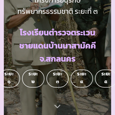
ทรัพยากรธรรมชาติ ระยะที่ ๓
โรงเรียนตำรวจตระเวน
ชายแดนบ้านนาสามัคคี
จ.สกลนคร
ระยะ
ระยะ
ระยะ
ระยะ
ระยะ
๑
๒
๓
๔
๕