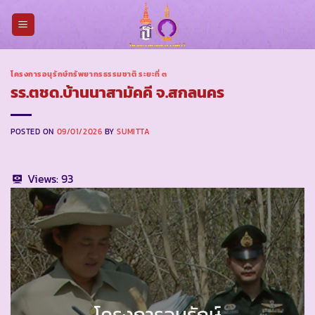
Skip
to
content
โครงการอนุรักษ์ทรัพยากรธรรมชาติ ระยะที่ ๓
รร.ตชด.บ้านนาสามัคคี จ.สกลนคร
POSTED ON
09/01/2026
BY
SUMITTA
Views:
93
โครงการอนุรักษ์