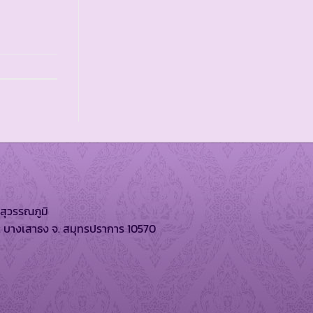
สุวรรณภูมิ
. บางเสาธง จ. สมุทรปราการ 10570