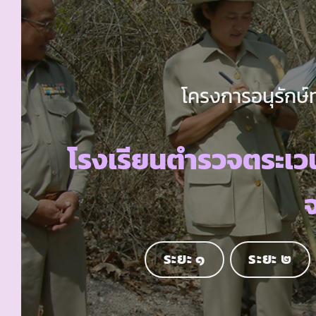
โครงการอนุรักษ์
โรงเรียนตำรวจตระเว
จ
ระยะ ๑
ระยะ ๒