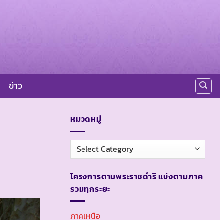
ข่าว
หมวดหมู่
หมวด
หมู่
โครงการตามพระราชดำริ แบ่งตามภาค
รวมทุกระยะ
ภาคเหนือ