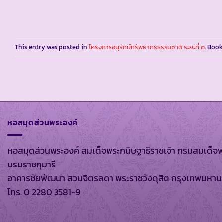
This entry was posted in
โครงการอนุรักษ์ทรัพยากรธรรมชาติ ระยะที่ ๓
. Boo
หอสมุดส่วนพระองค์
หอสมุดส่วนพระองค์ สมเด็จพระกนิษฐาธิราชเจ้า กรมสมเด็จ
บรมราชกุมารี
อาคารชัยพัฒนา สวนจิตรลดา พระราชวังดุสิต กรุงเทพมหา
โทร. 0 2280 3581-9