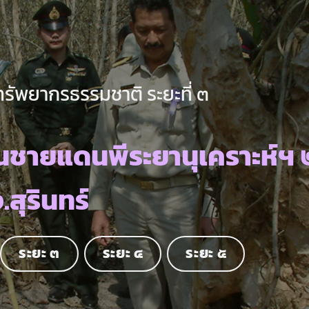
ทรัพยากรธรรมชาติ ระยะที่ ๓
นชายแดนพีระยานุเคราะห์ฯ 
.สุรินทร์
ระยะ ๓
ระยะ ๔
ระยะ ๕