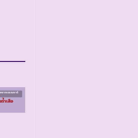
รัพยากรธรรมชาติ
โครงการอนุรักษ์ทรัพยากรธรรมชาติ
ระยะที่ ๓
ถ้ำเสือ
รร.ตชด.บ้านตืองอฯ
จ.นราธิวาส