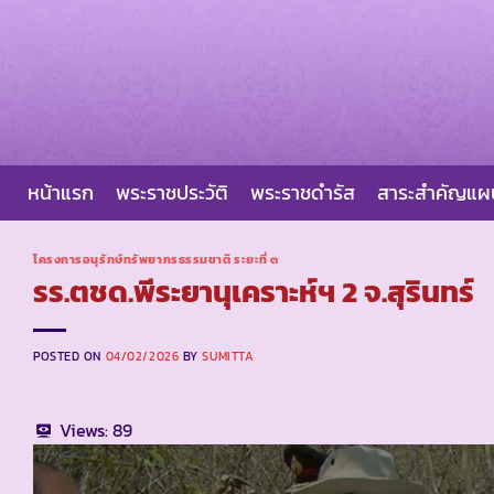
Skip
to
content
หน้าแรก
พระราชประวัติ
พระราชดำรัส
สาระสำคัญแ
โครงการอนุรักษ์ทรัพยากรธรรมชาติ ระยะที่ ๓
รร.ตชด.พีระยานุเคราะห์ฯ 2 จ.สุรินทร์
POSTED ON
04/02/2026
BY
SUMITTA
Views:
89