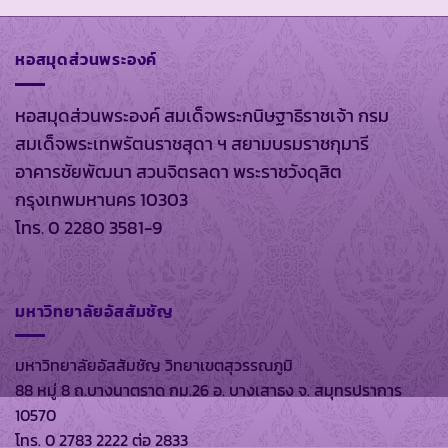
หอสมุดส่วนพระองค์
หอสมุดส่วนพระองค์ สมเด็จพระกนิษฐาธิราชเจ้า กรม
สมเด็จพระเทพรัตนราชสุดา ฯ สยามบรมราชกุมารี
อาคารชัยพัฒนา สวนจิตรลดา พระราชวังดุสิต
กรุงเทพมหานคร 10303
โทร. 0 2280 3581-9
มหาวิทยาลัยอัสสัมชัญ
มหาวิทยาลัยอัสสัมชัญ วิทยาเขตสุวรรณภูมิ
88 หมู่ 8 ถ.บางนาตราด กม.26 อ. บางเสาธง จ. สมุทรปราการ
10570
โทร. 0 2783 2222 ต่อ 2833