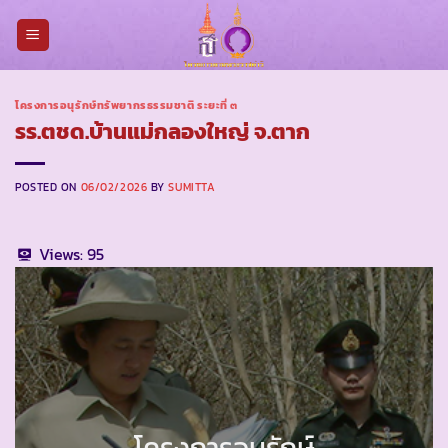
Skip
to
content
โครงการอนุรักษ์ทรัพยากรธรรมชาติ ระยะที่ ๓
รร.ตชด.บ้านแม่กลองใหญ่ จ.ตาก
POSTED ON
06/02/2026
BY
SUMITTA
Views:
95
โครงการอนุรักษ์