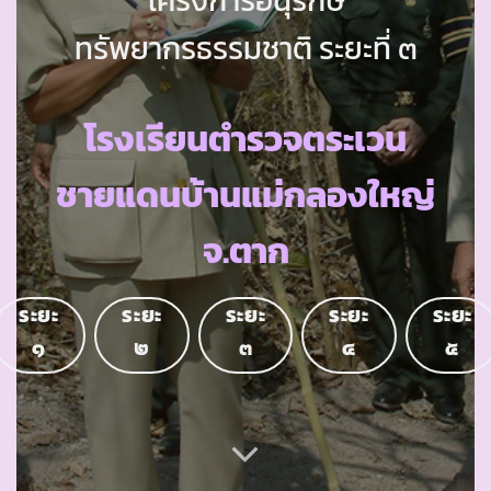
ทรัพยากรธรรมชาติ ระยะที่ ๓
โรงเรียนตำรวจตระเวน
ชายแดนบ้านแม่กลองใหญ่
จ.ตาก
ระยะ
ระยะ
ระยะ
ระยะ
ระยะ
๑
๒
๓
๔
๕