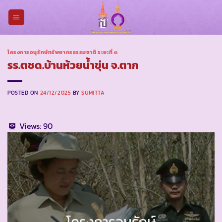
Skip
to
content
โครงการอนุรักษ์ทรัพยากรธรรมชาติ ระยะที่ ๓
รร.ตชด.บ้านห้วยน้ำขุ่น จ.ตาก
POSTED ON
24/12/2025
BY
SUMITTA
Views:
90
โครงการอนุรักษ์