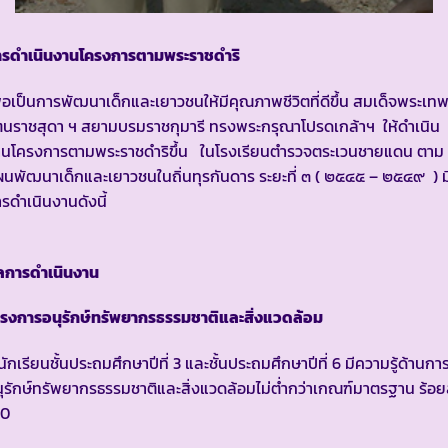
ารดำเนินงานโครงการตามพระราชดำริ
ื่อเป็นการพัฒนาเด็กและเยาวชนให้มีคุณภาพชีวิตที่ดีขึ้น สมเด็จพระเท
ตนราชสุดา ฯ สยามบรมราชกุมารี ทรงพระกรุณาโปรดเกล้าฯ ให้ดำเนิน
านโครงการตามพระราชดำริขึ้น ในโรงเรียนตำรวจตระเวนชายแดน ตาม
นพัฒนาเด็กและเยาวชนในถิ่นทุรกันดาร ระยะที่ ๓ ( ๒๕๔๕ – ๒๕๔๙ ) ม
รดำเนินงานดังนี้
ลการดำเนินงาน
ครงการอนุรักษ์ทรัพยากรธรรมชาติและสิ่งแวดล้อม
 นักเรียนชั้นประถมศึกษาปีที่ 3 และชั้นประถมศึกษาปีที่ 6 มีความรู้ด้านกา
ุรักษ์ทรัพยากรธรรมชาติและสิ่งแวดล้อมไม่ต่ำกว่าเกณฑ์มาตรฐาน ร้อย
00