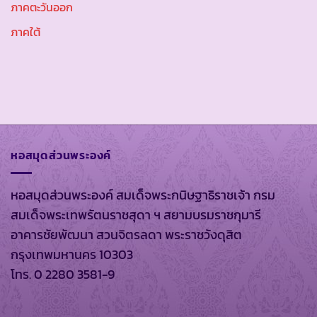
ภาคตะวันออก
ภาคใต้
หอสมุดส่วนพระองค์
หอสมุดส่วนพระองค์ สมเด็จพระกนิษฐาธิราชเจ้า กรม
สมเด็จพระเทพรัตนราชสุดา ฯ สยามบรมราชกุมารี
อาคารชัยพัฒนา สวนจิตรลดา พระราชวังดุสิต
กรุงเทพมหานคร 10303
โทร. 0 2280 3581-9