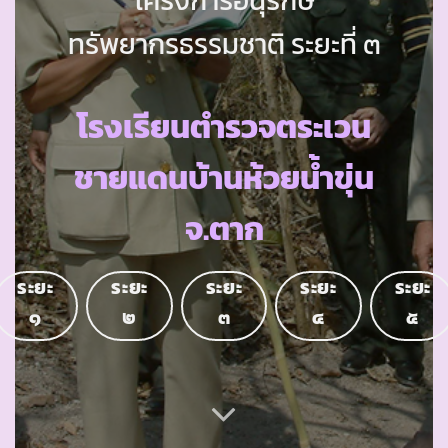
ทรัพยากรธรรมชาติ ระยะที่ ๓
โรงเรียนตำรวจตระเวน
ชายแดนบ้านห้วยน้ำขุ่น
จ.ตาก
ระยะ
ระยะ
ระยะ
ระยะ
ระยะ
๑
๒
๓
๔
๕