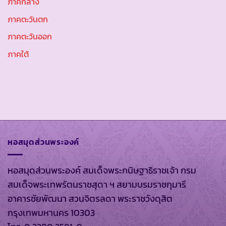
ภาคกลาง
ภาคตะวันตก
ภาคตะวันออก
ภาคใต้
หอสมุดส่วนพระองค์
หอสมุดส่วนพระองค์ สมเด็จพระกนิษฐาธิราชเจ้า กรม
สมเด็จพระเทพรัตนราชสุดา ฯ สยามบรมราชกุมารี
อาคารชัยพัฒนา สวนจิตรลดา พระราชวังดุสิต
กรุงเทพมหานคร 10303