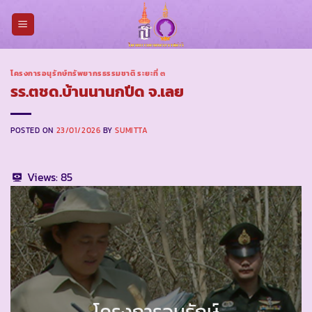
Skip
to
content
โครงการอนุรักษ์ทรัพยากรธรรมชาติ ระยะที่ ๓
รร.ตชด.บ้านนานกปีด จ.เลย
POSTED ON
23/01/2026
BY
SUMITTA
Views:
85
โครงการอนุรักษ์