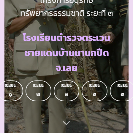
ทรัพยากรธรรมชาติ ระยะที่ ๓
โรงเรียนตำรวจตระเวน
ชายแดนบ้านนานกปีด
จ.เลย
ระยะ
ระยะ
ระยะ
ระยะ
ระยะ
๑
๒
๓
๔
๕