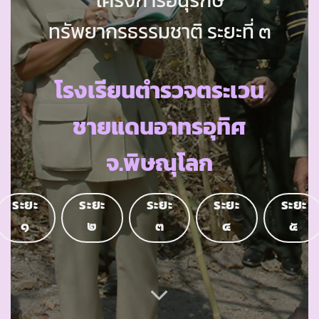
ทรัพยากรธรรมชาติ ระยะที่ ๓
โรงเรียนตำรวจตระเวน
ชายแดนอาทรอุทิศ
จ.พิษณุโลก
ระยะ
ระยะ
ระยะ
ระยะ
ระยะ
๑
๒
๓
๔
๕