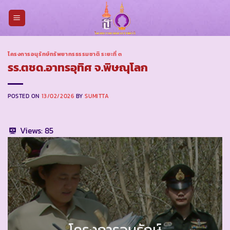
Skip
to
content
โครงการอนุรักษ์ทรัพยากรธรรมชาติ ระยะที่ ๓
รร.ตชด.อาทรอุทิศ จ.พิษณุโลก
POSTED ON
13/02/2026
BY
SUMITTA
Views:
85
โครงการอนุรักษ์