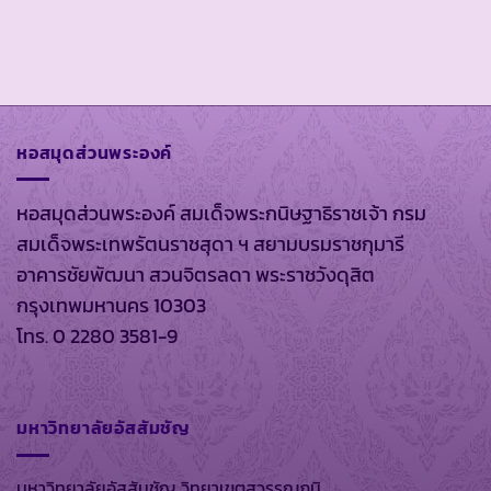
หอสมุดส่วนพระองค์
หอสมุดส่วนพระองค์ สมเด็จพระกนิษฐาธิราชเจ้า กรม
สมเด็จพระเทพรัตนราชสุดา ฯ สยามบรมราชกุมารี
อาคารชัยพัฒนา สวนจิตรลดา พระราชวังดุสิต
กรุงเทพมหานคร 10303
โทร. 0 2280 3581-9
มหาวิทยาลัยอัสสัมชัญ
มหาวิทยาลัยอัสสัมชัญ วิทยาเขตสุวรรณภูมิ