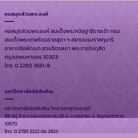
หอสมุดส่วนพระองค์
หอสมุดส่วนพระองค์ สมเด็จพระกนิษฐาธิราชเจ้า กรม
สมเด็จพระเทพรัตนราชสุดา ฯ สยามบรมราชกุมารี
อาคารชัยพัฒนา สวนจิตรลดา พระราชวังดุสิต
กรุงเทพมหานคร 10303
โทร. 0 2280 3581-9
มหาวิทยาลัยอัสสัมชัญ
มหาวิทยาลัยอัสสัมชัญ วิทยาเขตสุวรรณภูมิ
88 หมู่ 8 ถ.บางนาตราด กม.26 อ. บางเสาธง จ. สมุทรปราการ
10570
โทร. 0 2783 2222 ต่อ 2833