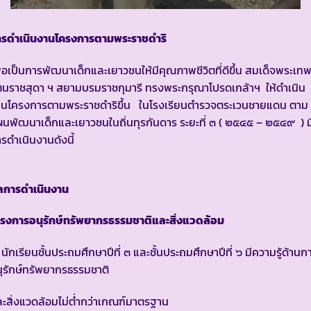
ารดำเนินงานโครงการตามพระราชดำริ
ื่อเป็นการพัฒนาเด็กและเยาวชนให้มีคุณภาพชีวิตที่ดีขึ้น สมเด็จพระเท
ตนราชสุดา ฯ สยามบรมราชกุมารี ทรงพระกรุณาโปรดเกล้าฯ ให้ดำเนิน
านโครงการตามพระราชดำริขึ้น ในโรงเรียนตำรวจตระเวนชายแดน ตาม
นพัฒนาเด็กและเยาวชนในถิ่นทุรกันดาร ระยะที่ ๓ ( ๒๕๔๕ – ๒๕๔๙ ) ม
รดำเนินงานดังนี้
ลการดำเนินงาน
ครงการอนุรักษ์ทรัพยากรธรรมชาติและสิ่งแวดล้อม
 นักเรียนชั้นประถมศึกษาปีที่ ๓ และชั้นประถมศึกษาปีที่ ๖ มีความรู้ด้านก
ุรักษ์ทรัพยากรธรรมชาติ
ะสิ่งแวดล้อมไม่ต่ำกว่าเกณฑ์มาตรฐาน