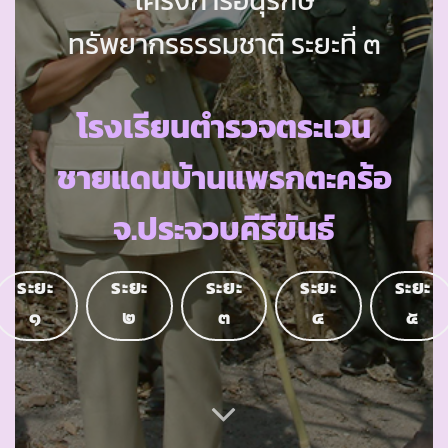
ทรัพยากรธรรมชาติ ระยะที่ ๓
โรงเรียนตำรวจตระเวน
ชายแดนบ้านแพรกตะคร้อ
จ.ประจวบคีรีขันธ์
ระยะ
ระยะ
ระยะ
ระยะ
ระยะ
๑
๒
๓
๔
๕