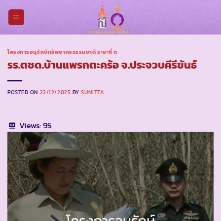
Skip
to
content
โครงการอนุรักษ์ทรัพยากรธรรมชาติ ระยะที่ ๓
รร.ตชด.บ้านแพรกตะคร้อ จ.ประจวบคีรีขันธ์
POSTED ON
22/12/2025
BY
SUMITTA
Views:
95
โครงการอนุรักษ์