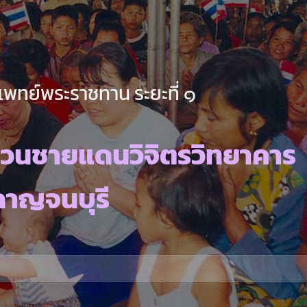
พทย์พระราชทาน ระยะที่ ๑
เวนชายแดนวิจิตรวิทยาคาร
กาญจนบุรี