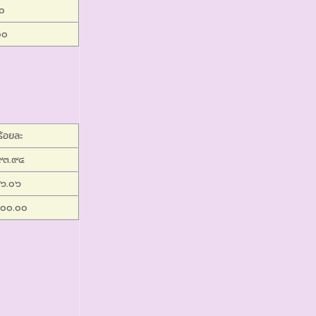
๐
๐๐
ร้อยละ
๙๓.๙๔
๖.๐๖
๐๐.๐๐