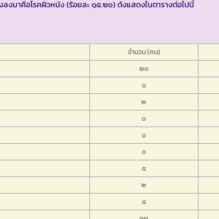
งลงมาคือโรคผิวหนัง (ร้อยละ ๑๕.๒๐) ดังแสดงในตารางต่อไปนี้
จำนวน (คน)
๒๐
๐
๒
๐
๐
๐
๕
๒
๔
๓๓