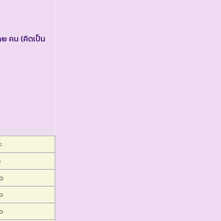
๑๒ คน (คิดเป็น
ะ
๐
๑
๐
๐