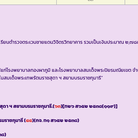
รียนตำรวจตระเวนชายแดนวิจิตรวิทยาคาร รวมเป็นเงินประมาณ ๒,๗๘
นให้แก่โรงพยาบาลทองผาภูมิ และโรงพยาบาลสมเด็จพระปิยรมณียเขต 
ในสมเด็จพระเทพรัตนราชสุดา ฯ สยามบรมราชกุมารี”
สุดา ฯ สยามบรมราชกุมารี.(
๖๓
)[ท๒๖ ส๖๕๒ ๒๕๓๘(๑๑๙)]
มราชกุมารี (
๔๔
)(กจ. ท๑ ส๖๕๒ ๒๕๓๘)
๓๘)