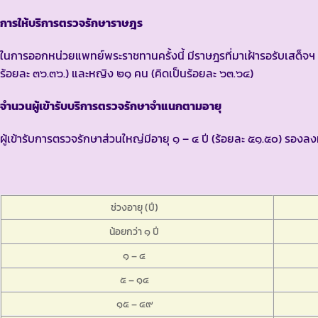
การให้บริการตรวจรักษาราษฎร
ในการออกหน่วยแพทย์พระราชทานครั้งนี้ มีราษฎรที่มาเฝ้ารอรับเสด็จฯ เ
ร้อยละ ๓๖.๓๖.) และหญิง ๒๑ คน (คิดเป็นร้อยละ ๖๓.๖๔)
จำนวนผู้เข้ารับบริการตรวจรักษาจำแนกตามอายุ
ผู้เข้ารับการตรวจรักษาส่วนใหญ่มีอายุ ๑ – ๔ ปี (ร้อยละ ๕๑.๕๐) รองลงม
ช่วงอายุ (ปี)
น้อยกว่า ๑ ปี
๑ – ๔
๕ – ๑๔
๑๕ – ๔๙