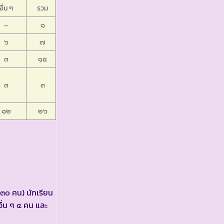
อื่น ๆ
รวม
–
๑
๖
๗
๓
๑๕
๓
๓
๑๒
๒๖
.๓๐ คน) นักเรียน
ื่น ๆ ๔ คน และ