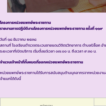
โครงการหน่วยแพทย์พระราชทาน
รายงานการปฏิบัติงานโครงการหน่วยแพทย์พระราชทาน ครั้งที่ ๑๑๙
วันที่ ๑๘ ธันวาคม ๒๕๓๘
สถานที่ โรงเรียนตำรวจตระเวนชายแดนวิจิตรวิทยาคาร ตำบลปิล็อค อำ
ระยะเวลาที่เปิดบริการ เริ่มตั้งแต่เวลา ๐๗.๐๐ น. ถึงเวลา ๙.๓๐ น.
จำนวนเจ้าหน้าที่ทั้งหมดที่ออกหน่วยแพทย์พระราชทาน
หน่วยแพทย์พระราชทานได้รับการสนับสนุนด้านบุคลากรจากหน่วยงานส่
จำแนกได้ดังนี้
หน่วยงาน