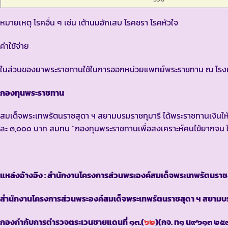
หมายเหตุ โรคอื่น ๆ เช่น เต้านมอักเสบ โรคชรา โรคหัวใจ
ค่าใช้จ่าย
ในส่วนของยาพระราชทานใช้ในการออกหน่วยแพทย์พระราชทาน ณ โรงเ
กองทุนพระราชทาน
สมเด็จพระเทพรัตนราชสุดา ฯ สยามบรมราชกุมารี ได้พระราชทานเงิ
ละ ๓,๐๐๐ บาท สมทบ “กองทุนพระราชทานเพื่อสงเคราะห์คนไข้ยากจน 
แหล่งอ้างอิง : สำนักงานโครงการส่วนพระองค์สมเด็จพระเทพรัตนราช
สำนักงานโครงการส่วนพระองค์สมเด็จพระเทพรัตนราชสุดา ฯ สยามบร
กองกำกับการตำรวจตระเวนชายแดนที่ ๑๓.(
๖๒
)(กจ. ท๑ น๙๖๑๓ ๒๕