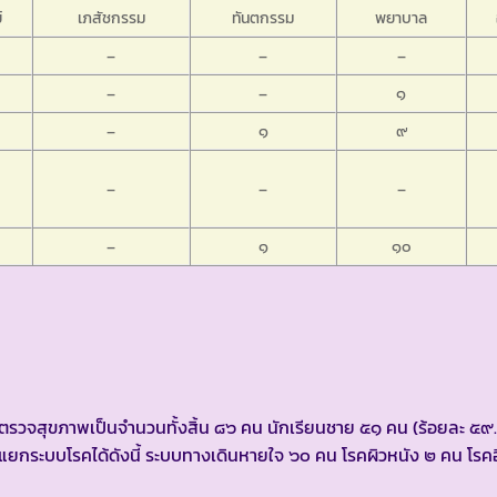
์
เภสัชกรรม
ทันตกรรม
พยาบาล
–
–
–
–
–
๑
–
๑
๙
–
–
–
–
๑
๑๐
 ตรวจสุขภาพเป็นจำนวนทั้งสิ้น ๘๖ คน นักเรียนชาย ๕๑ คน (ร้อยละ ๕๙
ยกระบบโรคได้ดังนี้ ระบบทางเดินหายใจ ๖๐ คน โรคผิวหนัง ๒ คน โรคอ