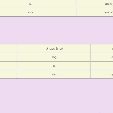
๔
๑๒.๑
๓๓
๑๐๐.
จำนวน (คน)
๓๑
๒
๓๓
๑