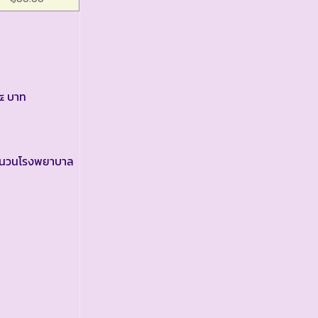
๕ บาท
จำนวนโรงพยาบาล