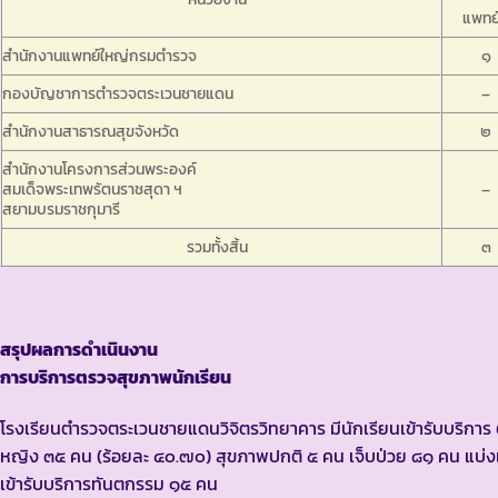
แพทย
สำนักงานแพทย์ใหญ่กรมตำรวจ
๑
กองบัญชาการตำรวจตระเวนชายแดน
–
สำนักงานสาธารณสุขจังหวัด
๒
สำนักงานโครงการส่วนพระองค์
สมเด็จพระเทพรัตนราชสุดา ฯ
–
สยามบรมราชกุมารี
รวมทั้งสิ้น
๓
สรุปผลการดำเนินงาน
การบริการตรวจสุขภาพนักเรียน
โรงเรียนตำรวจตระเวนชายแดนวิจิตรวิทยาคาร มีนักเรียนเข้ารับบริการ
หญิง ๓๕ คน (ร้อยละ ๔๐.๗๐) สุขภาพปกติ ๕ คน เจ็บป่วย ๘๑ คน แบ่งแ
เข้ารับบริการทันตกรรม ๑๕ คน