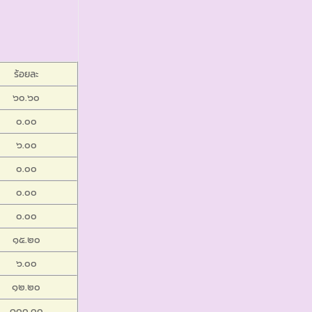
ร้อยละ
๖๐.๖๐
๐.๐๐
๖.๐๐
๐.๐๐
๐.๐๐
๐.๐๐
๑๕.๒๐
๖.๐๐
๑๒.๒๐
๑๐๐.๐๐