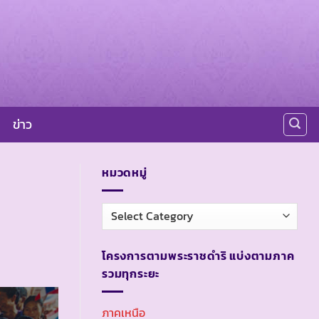
ข่าว
หมวดหมู่
หมวด
หมู่
โครงการตามพระราชดำริ แบ่งตามภาค
รวมทุกระยะ
ภาคเหนือ