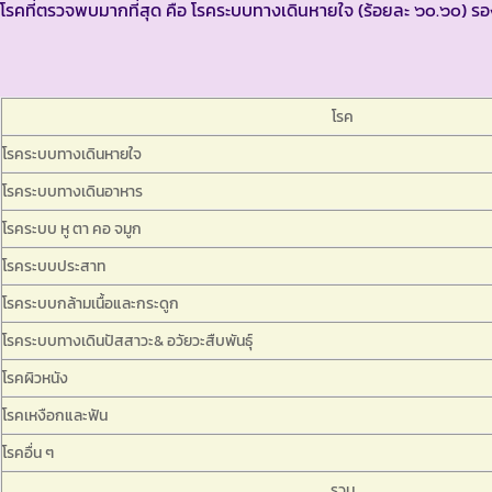
โรคที่ตรวจพบมากที่สุด คือ โรคระบบทางเดินหายใจ (ร้อยละ ๖๐.๖๐) รอ
โรค
โรคระบบทางเดินหายใจ
โรคระบบทางเดินอาหาร
โรคระบบ หู ตา คอ จมูก
โรคระบบประสาท
โรคระบบกล้ามเนื้อและกระดูก
โรคระบบทางเดินปัสสาวะ& อวัยวะสืบพันธุ์
โรคผิวหนัง
โรคเหงือกและฟัน
โรคอื่น ๆ
รวม