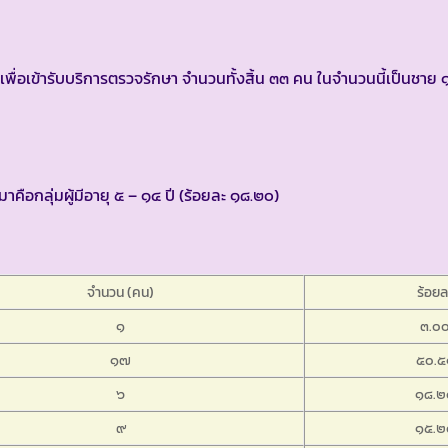
พื่อเข้ารับบริการตรวจรักษา จำนวนทั้งสิ้น ๓๓ คน ในจำนวนนี้เป็นชาย 
าคือกลุ่มผู้มีอายุ ๕ – ๑๔ ปี (ร้อยละ ๑๘.๒๐)
จำนวน (คน)
ร้อยล
๑
๓.๐
๑๗
๕๐.๕
๖
๑๘.๒
๙
๑๕.๒