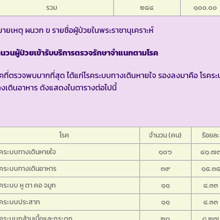
รวม
๒๕๔
๑๐๐.๐๐
ายเหตุ ผนวก ข รายชื่อผู้ป่วยในพระราชานุเคราะห์
นวนผู้ป่วยเข้ารับบริการตรวจรักษาจำแนกตามโรค
คที่ตรวจพบมากที่สุด ได้แก่โรคระบบทางเดินหายใจ รองลงมาคือ โรคร
งเดินอาหาร ดังแสดงในตารางต่อไปนี้
โรค
จำนวน (คน)
ร้อยละ
รคระบบทางเดินหายใจ
๑๐๖
๔๑.๗
รคระบบทางเดินอาหาร
๓๙
๑๕.๓
คระบบ หู ตา คอ จมูก
๑๑
๔.๓๓
รคระบบประสาท
๑๑
๔.๓๓
คระบบกล้ามเนื้อและกระดูก
๒๑
๘.๒๗