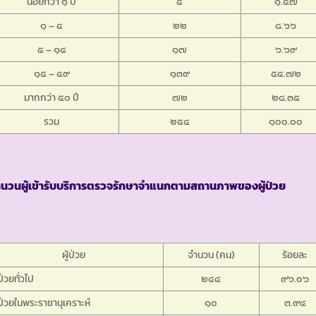
น้อยกว่า ๑ ปี
๔
๑.๕๗
๑ – ๔
๒๒
๘.๖๖
๕ – ๑๔
๑๗
๖.๖๙
๑๕ – ๔๙
๑๓๙
๕๔.๗๒
มากกว่า ๕๐ ปี
๗๒
๒๘.๓๕
รวม
๒๕๔
๑๐๐.๐๐
ำนวนผู้เข้ารับบริการตรวจรักษาจำแนกตามสถานภาพของผู้ป่วย
ผู้ป่วย
จำนวน (คน)
ร้อยละ
้ป่วยทั่วไป
๒๔๔
๙๖.๐๖
้ป่วยในพระราชานุเคราะห์
๑๐
๓.๙๔