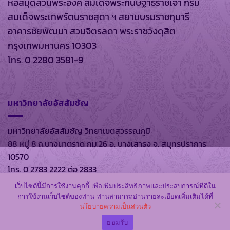
หอสมุดส่วนพระองค์ สมเด็จพระกนิษฐาธิราชเจ้า กรม
สมเด็จพระเทพรัตนราชสุดา ฯ สยามบรมราชกุมารี
อาคารชัยพัฒนา สวนจิตรลดา พระราชวังดุสิต
กรุงเทพมหานคร 10303
โทร. 0 2280 3581-9
มหาวิทยาลัยอัสสัมชัญ
มหาวิทยาลัยอัสสัมชัญ วิทยาเขตสุวรรณภูมิ
88 หมู่ 8 ถ.บางนาตราด กม.26 อ. บางเสาธง จ. สมุทรปราการ
10570
โทร. 0 2783 2222 ต่อ 2833
เว็บไซต์นี้มีการใช้งานคุกกี้ เพื่อเพิ่มประสิทธิภาพและประสบการณ์ที่ดีใน
การใช้งานเว็บไซต์ของท่าน ท่านสามารถอ่านรายละเอียดเพิ่มเติมได้ที่
นโยบายความเป็นส่วนตัว
สงวนลิขสิทธิ์ พ.ศ. 2569 ตาม พรบ.ลิขสิทธิ์ พ.ศ. 2537 โดย
หอ
สมุดส่วนพระองค์
และ
มหาวิทยาลัยอัสสัมชัญ
ยอมรับ