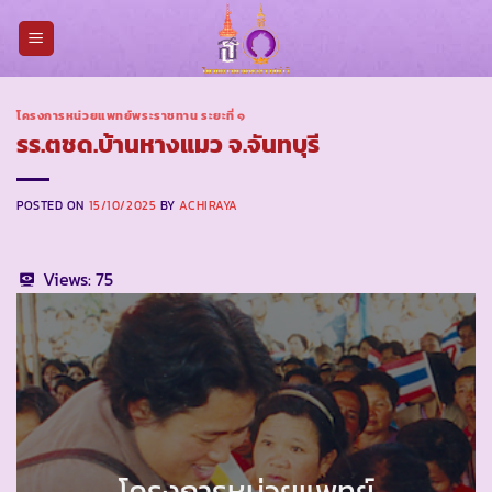
Skip
to
content
โครงการหน่วยแพทย์พระราชทาน ระยะที่ ๑
รร.ตชด.บ้านหางแมว จ.จันทบุรี
POSTED ON
15/10/2025
BY
ACHIRAYA
Views:
75
โครงการหน่วยแพทย์