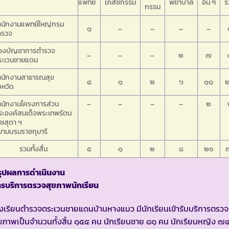
แพทย์
เภสัชกรรม
พยาบาล
อื่น ๆ
ร
กรรม
ำนักงานแพทย์ใหญ่กรม
๑
–
–
–
–
ำรวจ
องบัญชาการตำรวจ
–
–
–
๒
๗
ระเวนชายแดน
ำนักงานสาธารณสุข
๔
๑
๒
๖
๑๑
งหวัด
ำนักงานโครงการส่วน
–
–
–
–
๒
ระองค์
สมเด็จพระเทพรัตน
ชสุดา ฯ
ยามบรมราชกุมารี
รวมทั้งสิ้น
๕
๑
๒
๘
๒๐
รุปผลการดำเนินงาน
ารบริการตรวจสุขภาพนักเรียน
งเรียนตำรวจตระเวนชายแดนบ้านหางแมว มีนักเรียนเข้ารับบริการตรวจ
ขภาพเป็นจำนวนทั้งสิ้น ๑๕๕ คน นักเรียนชาย ๘๑ คน นักเรียนหญิง ๗