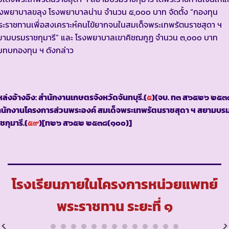
งพยาบาลขลุง โรงพยาบาลน่าน จำนวน ๕,๐๐๐ บาท จัดตั้ง “กองทุน
ะราชทานเพื่อสงเคราะห์คนไข้ยากจนในสมเด็จพระเทพรัตนราชสุดา ฯ
ยามบรมราชกุมารี” และ โรงพยาบาลเขาคิชฌกูฏ จำนวน ๓,๐๐๐ บาท
มทบกองทุน ฯ ดังกล่าว
ล่งอ้างอิง: สำนักงานเกษตรจังหวัดจันทบุรี.(
๕
)(จบ. ท๓ ส๖๕๒๖ ๒๕๓
ำนักงานโครงการส่วนพระองค์ สมเด็จพระเทพรัตนราชสุดา ฯ สยามบร
ชกุมารี.(
๕๙
)[ท๒๖ ส๖๕๒ ๒๕๓๘(๑๐๐)]
โรงเรียนภายในโครงการหน่วยแพทย์
พระราชทาน ระยะที่ ๑