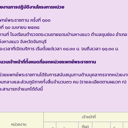
ายงานการปฏิบัติงานโครงการหน่วย
ทย์พระราชทาน ครั้งที่ ๑๐๐
นที่ ๑๐ เมษายน ๒๕๓๘
ถานที่ โรงเรียนตำรวจตระเวนชายแดนบ้านหางแมว ตำบลขุนซ่อง อำเภอ
่งหางแมว จังหวัดจันทบุรี
ยะเวลาที่เปิดบริการ เริ่มตั้งแต่เวลา ๐๘.๐๐ น. จนถึงเวลา ๑๑.๐๐ น.
นวนเจ้าหน้าที่ทั้งหมดที่ออกหน่วยแพทย์พระราชทาน
น่วยแพทย์พระราชทานได้รับการสนับสนุนทางด้านบุคลากรจากหน่วยง
วนกลางและส่วนภูมิภาคทั้งสิ้นจำนวน๓๖ คน (รายละเอียดตามผนวก ก)
ะสามารถจำแนกได้ดังนี้
เจ้าหน้าที่
หน่วยงาน
ทันต