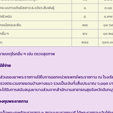
คระบบทางเดินปัสสาวะ& อวัยวะสืบพันธุ์
๘
๓.๑๕
คผิวหนัง
๕
๑.๙๗
คเหงือกและฟัน
๒๗
๑๐.๖
คอื่น ๆ
๒๖
๑๐.๒
วม
๒๕๔
๑๐๐.๐
ายเหตุโรคอื่น ๆ เช่น ตรวจสุขภาพ
าใช้จ่าย
นส่วนของยาพระราชทานใช้ในการออกหน่วยแพทย์พระราชทาน ณ โรงเรี
ำรวจตระเวนชายแดนบ้านหางแมว รวมเป็นเงินทั้งสิ้นประมาณ ๖,๑๑๓ บ
ะได้รับการสนับสนุนยาบางส่วนจากสำนักงานสาธารณสุขจังหวัดจันทบุร
องทุนพระราชทาน
เด็จพระเทพรัตนราชสุดา ฯ สยามบรมราชกุมารี ได้พระราชทานเงินให้แก