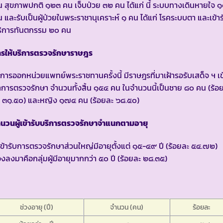
 สุขภาพปกติ ๑๒๓ คน เจ็บป่วย ๓๒ คน ได้แก่ นี้ ระบบทางเดินหายใจ 
 และรับเป็นผู้ป่วยในพระราชานุเคราะห์ ๑ คน ได้แก่ โรคระบบตา และเข้าร
ริการทันตกรรม ๒๐ คน
ารให้บริการตรวจรักษาราษฎร
การออกหน่วยแพทย์พระราชทานครั้งนี้ มีราษฎรที่มาเฝ้ารอรับเสด็จ ฯ เข
การตรวจรักษา จำนวนทั้งสิ้น ๑๕๔ คน ในจำนวนนี้เป็นชาย ๘๐ คน (ร้อ
ะ ๓๑.๕๐) และหญิง ๑๗๔ คน (ร้อยละ ๖๘.๕๐)
นวนผู้เข้ารับบริการตรวจรักษาจำแนกตามอายุ
้เข้ารับการตรวจรักษาส่วนใหญ่มีอายุตั้งแต่ ๑๕-๔๙ ปี (ร้อยละ ๕๔.๗๒)
งลงมาคือกลุ่มผู้มีอายุมากกว่า ๕๐ ปี (ร้อยละ ๒๘.๓๕)
ช่วงอายุ (ปี)
จำนวน (คน)
ร้อยละ