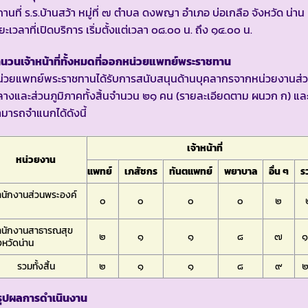
านที่ ร.ร.บ้านสว้า หมู่ที่ ๗ ตำบล ดงพญา อำเภอ บ่อเกลือ จังหวัด น่าน
ยะเวลาที่เปิดบริการ เริ่มตั้งแต่เวลา ๐๘.๐๐ น. ถึง ๑๔.๐๐ น.
นวนเจ้าหน้าที่ทั้งหมดที่ออกหน่วยแพทย์พระราชทาน
น่วยแพทย์พระราชทานได้รับการสนับสนุนด้านบุคลากรจากหน่วยงานส่
างและส่วนภูมิภาคทั้งสิ้นจำนวน ๒๑ คน (รายละเอียดตาม ผนวก ก) แล
มารถจำแนกได้ดังนี้
เจ้าหน้าที่
หน่วยงาน
แพทย์
เภสัชกร
ทันตแพทย์
พยาบาล
อื่น ๆ
ร
ำนักงานส่วนพระองค์
๐
๐
๐
๐
๒
ำนักงานสาธารณสุข
๒
๑
๑
๘
๗
งหวัดน่าน
รวมทั้งสิ้น
๒
๑
๑
๘
๙
รุปผลการดำเนินงาน