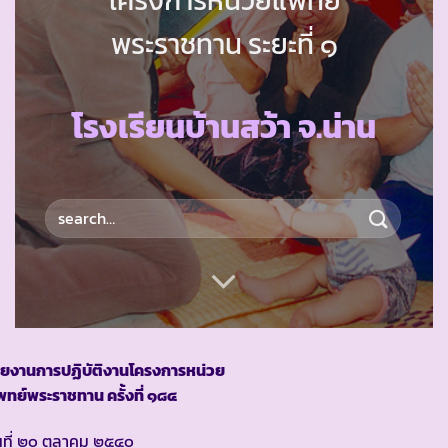
พระราชทาน ระยะที่ ๑
โรงเรียนบ้านสว้า จ.น่าน
ายงานการปฏิบัติงานโครงการหน่วย
ทย์พระราชทาน ครั้งที่ ๑๘๔
นที่ ๒๐ ตุลาคม ๒๕๔๐