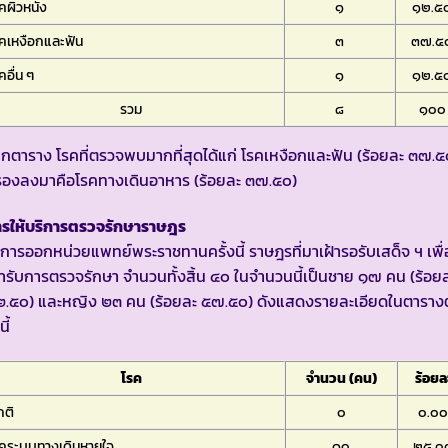
คผิวหนัง
๑
๑๒.๕
คเหงือกและฟัน
๓
๓๗.๕
คอื่น ๆ
๑
๑๒.๕
รวม
๘
๑๐๐
กตาราง โรคที่ตรวจพบมากที่สุดได้แก่ โรคเหงือกและฟัน (ร้อยละ ๓๗.๕
รองลงมาคือโรคทางเดินอาหาร (ร้อยละ ๓๗.๕๐)
ารให้บริการตรวจรักษาราษฎร
การออกหน่วยแพทย์พระราชทานครั้งนี้ ราษฎรที่มาเฝ้ารอรับเสด็จ ฯ เพื่
้ารับการตรวจรักษา จำนวนทั้งสิ้น ๔๐ ในจำนวนนี้เป็นชาย ๑๗ คน (ร้อย
๒.๕๐) และหญิง ๒๓ คน (ร้อยละ ๕๗.๕๐) ดังแสดงรายละเอียดในตารางต
ี้
โรค
จำนวน (คน)
ร้อยล
กติ
๐
๐.๐
รคระบบทางเดินหายใจ
๑๐
๒๕.๐