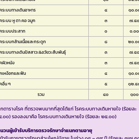
รคระบบทางเดินอาหาร
๔
๑๐.๐
คระบบ หู ตา คอ จมูก
๓
๗.๕
รคระบบประสาท
๐
๐.๐
คระบบกล้ามเนื้อและกระดูก
๘
๒๐.๐
คระบบทางเดินปัสสาวะ&อวัยวะสืบพันธุ์
๓
๗.๕
คผิวหนัง
๓
๗.๕
คเหงือกและฟัน
๔
๑๐.๐
คอื่น ๆ
๕
๑๒.๕
รวม
๔๐
๑๐๐
กตารางโรค ที่ตรวจพบมากที่สุดได้แก่ โรคระบบทางเดินหายใจ (ร้อยละ
.๐๐) รองลงมาคือ โรคระบบทางเดินหายใจ (ร้อยละ ๒๕.๐๐)
นวนผู้เข้ารับบริการตรวจรักษาจำแนกตามอายุ
้เข้ารับการตรวจรักษาส่วนใหญ่มีอายุ ในช่วง ๑๕ – ๔๙ ปี (ร้อยละ ๗๗.๕