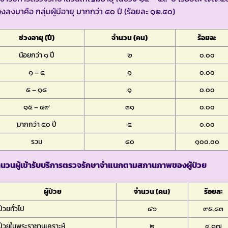
งลงมาคือ กลุ่มผู้มีอายุ มากกว่า ๕๐ ปี (ร้อยละ ๑๒.๕๐)
ช่วงอายุ (ปี)
จำนวน (คน)
ร้อยละ
น้อยกว่า ๑ ปี
๒
๐.๐๐
๑ – ๔
๑
๐.๐๐
๕ – ๑๔
๑
๐.๐๐
๑๕ – ๔๙
๓๑
๐.๐๐
มากกว่า ๕๐ ปี
๕
๐.๐๐
รวม
๔๐
๑๐๐.๐๐
ำนวนผู้เข้ารับบริการตรวจรักษาจำแนกตามสภานภาพของผู้ป่วย
ผู้ป่วย
จำนวน (คน)
ร้อยละ
้ป่วยทั่วไป
๔๖
๙๕.๘๓
้ป่วยในพระราชานุเคราะห์
๒
๔.๑๗