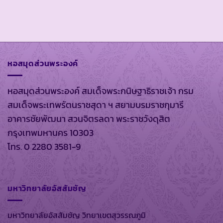
หอสมุดส่วนพระองค์
หอสมุดส่วนพระองค์ สมเด็จพระกนิษฐาธิราชเจ้า กรม
สมเด็จพระเทพรัตนราชสุดา ฯ สยามบรมราชกุมารี
อาคารชัยพัฒนา สวนจิตรลดา พระราชวังดุสิต
กรุงเทพมหานคร 10303
โทร. 0 2280 3581-9
มหาวิทยาลัยอัสสัมชัญ
มหาวิทยาลัยอัสสัมชัญ วิทยาเขตสุวรรณภูมิ