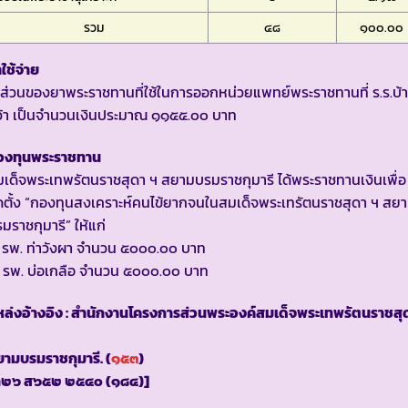
รวม
๔๘
๑๐๐.๐๐
าใช้จ่าย
ส่วนของยาพระราชทานที่ใช้ในการออกหน่วยแพทย์พระราชทานที่ ร.ร.บ้
ว้า เป็นจำนวนเงินประมาณ ๑๑๕๕.๐๐ บาท
องทุนพระราชทาน
เด็จพระเทพรัตนราชสุดา ฯ สยามบรมราชกุมารี ได้พระราชทานเงินเพื่อ
ดตั้ง “กองทุนสงเคราะห์คนไข้ยากจนในสมเด็จพระเทรัตนราชสุดา ฯ สย
มราชกุมารี” ให้แก่
 รพ. ท่าวังผา จำนวน ๕๐๐๐.๐๐ บาท
 รพ. บ่อเกลือ จำนวน ๕๐๐๐.๐๐ บาท
ล่งอ้างอิง : สำนักงานโครงการส่วนพระองค์สมเด็จพระเทพรัตนราชสุ
ามบรมราชกุมารี. (
๑๕๓
)
ท๒๖ ส๖๕๒ ๒๕๔๐ (๑๘๔)]