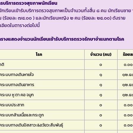
ารบริการตรวจสุขภาพนักเรียน
นักเรียนเข้ารับบริการตรวจสุขภาพเป็นจำนวนทั้งสิ้น ๘ คน นักเรียนชาย
 (ร้อยละ ๗๕.๐๐ ) และนักเรียนหญิง ๒ คน (ร้อยละ ๒๕.๐๐) ดังราย
เอียดในตารางต่อไปนี้
ารางแสดงจำนวนนักเรียนเข้ารับบริการตรวจรักษาจำแนกตามโรค
โรค
จำนวน (คน)
ร้อยล
กติ
๐
๐.๐๐
รคระบบทางเดินหายใจ
๑
๑๒.๕
รคระบบทางเดินอาหาร
๑
๑๒.๕
คระบบ หู ตา คอ จมูก
๑
๑๒.๕
รคระบบประสาท
๐
๐.๐๐
คระบบกล้ามเนื้อและกระดูก
๐
๐.๐๐
คระบบทางเดินปัสสาวะ&อวัยวะสืบพันธุ์
๐
๐.๐๐