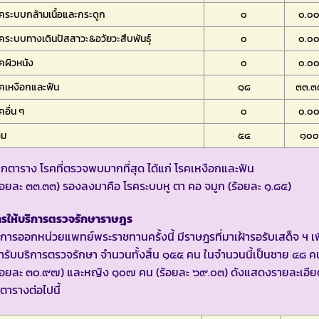
คระบบกล้ามเนื้อและกระดูก
๐
๐.๐
คระบบทางเดินปัสสาวะ&อวัยวะสืบพันธุ์
๐
๐.๐
คผิวหนัง
๐
๐.๐
คเหงือกและฟัน
๑๘
๓๓.๓
คอื่น ๆ
๐
๐.๐
วม
๕๔
๑๐๐
กตาราง โรคที่ตรวจพบมากที่สุด ได้แก่ โรคเหงือกและฟัน
้อยละ ๓๓.๓๓) รองลงมาคือ โรคระบบหู ตา คอ จมูก (ร้อยละ ๑.๘๕)
ารให้บริการตรวจรักษาราษฎร
การออกหน่วยแพทย์พระราชทานครั้งนี้ มีราษฎรที่มาเฝ้ารอรับเสด็จ ฯ เพ
้ารับบริการตรวจรักษา จำนวนทั้งสิ้น ๑๕๕ คน ในจำนวนนี้เป็นชาย ๔๘ ค
ร้อยละ ๓๐.๙๗) และหญิง ๑๐๗ คน (ร้อยละ ๖๙.๐๓) ดังแสดงรายละเอีย
ตารางต่อไปนี้