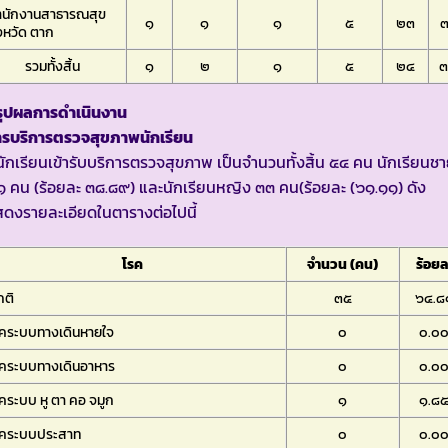
ำนักงานสาธารณสุข
๑
๑
๑
๕
๒๓
งหวัด ตาก
รวมทั้งสิ้น
๑
๒
๑
๕
๒๔
รุปผลการดำเนินงาน
ารบริการตรวจสุขภาพนักเรียน
นักเรียนเข้ารับบริการตรวจสุขภาพ เป็นจำนวนทั้งสิ้น ๕๔ คน นักเรียนช
 คน (ร้อยละ ๓๘.๘๙) และนักเรียนหญิง ๓๓ คน(ร้อยละ (๖๑.๑๑) ดัง
ดงรายละเอียดในตารางต่อไปนี้
โรค
จำนวน (คน)
ร้อยล
กติ
๓๕
๖๔.๘
รคระบบทางเดินหายใจ
๐
๐.๐
รคระบบทางเดินอาหาร
๐
๐.๐
คระบบ หู ตา คอ จมูก
๑
๑.๘
รคระบบประสาท
๐
๐.๐