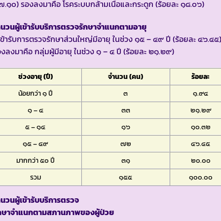
.๑๐) รองลงมาคือ โรคระบบกล้ามเนื้อและกระดูก (ร้อยละ ๑๘.๐๖)
นวนผู้เข้ารับบริการตรวจรักษาจำแนกตามอายุ
้เข้ารับการตรวจรักษาส่วนใหญ่มีอายุ ในช่วง ๑๕ – ๔๙ ปี (ร้อยละ ๔๖.๔๕
งลงมาคือ กลุ่มผู้มีอายุ ในช่วง ๑ – ๔ ปี (ร้อยละ ๒๑.๒๙)
ช่วงอายุ (ปี)
จำนวน (คน)
ร้อยละ
น้อยกว่า ๑ ปี
๓
๑.๙๔
๑ – ๔
๓๓
๒๑.๒๙
๕ – ๑๔
๑๖
๑๐.๓๒
๑๕ – ๔๙
๗๒
๔๖.๔๕
มากกว่า ๕๐ ปี
๓๑
๒๐.๐๐
รวม
๑๕๕
๑๐๐.๐๐
นวนผู้เข้ารับบริการตรวจ
ักษาจำแนกตามสภานภาพของผู้ป่วย