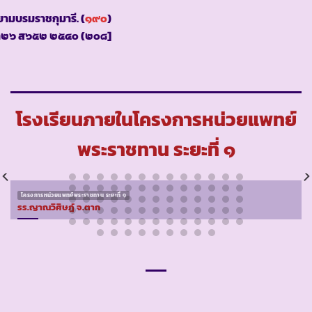
ามบรมราชกุมารี. (
๑๙๐
)
ท๒๖ ส๖๕๒ ๒๕๔๐ (๒๐๘]
โรงเรียนภายในโครงการหน่วยแพทย์
พระราชทาน ระยะที่ ๑
โครงการหน่วยแพทย์พระราชทาน ระยะที่ ๑
รร.ญาณวิศิษฎ์ จ.ตาก