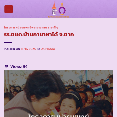
Skip
to
content
โครงการหน่วยแพทย์พระราชทาน ระยะที่ ๑
รร.ตชด.บ้านกามาผาโด้ จ.ตาก
POSTED ON
11/11/2025
BY
ACHIRAYA
Views:
94
โครงการหน่วยแพทย์