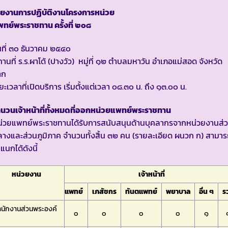
ายงานการปฏิบัติงานโครงการหน่วย
ทย์พระราชทาน ครั้งที่ ๒๐๘
นที่ ๓๐ ธันวาคม ๒๕๔๐
านที่ ร.ร.ผาโด้ (ปางวัว) หมู่ที่ ๑๒ ตำบลมหาวัน อำเภอแม่สอด จังหวัด
าก
ยะเวลาที่เปิดบริการ เริ่มตั้งแต่เวลา ๐๘.๓๐ น. ถึง ๑๓.๐๐ น.
นวนเจ้าหน้าที่ทั้งหมดที่ออกหน่วยแพทย์พระราชทาน
น่วยแพทย์พระราชทานได้รับการสนับสนุนด้านบุคลากรจากหน่วยงานส่
างและส่วนภูมิภาค จำนวนทั้งสิ้น ๓๒ คน (รายละเอียด ผนวก ก) สามา
แนกได้ดังนี้
หน่วยงาน
เจ้าหน้าที่
แพทย์
เภสัชกร
ทันตแพทย์
พยาบาล
อื่น ๆ
ร
ำนักงานส่วนพระองค์
๐
๐
๐
๐
๑