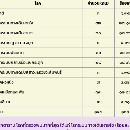
โรค
จำนวน (คน)
ร้อยล
กติ
๓
๑.๙๔
รคระบบทางเดินหายใจ
๔๒
๒๗.๑
รคระบบทางเดินอาหาร
๒๐
๑๒.๙
คระบบ หู ตา คอ จมูก
๘
๕.๑๖
รคระบบประสาท
๑๖
๑๐.๓
คระบบกล้ามเนื้อและกระดูก
๒๘
๑๘.๐
คระบบทางเดินปัสสาวะ&อวัยวะสืบพันธุ์
๓
๑.๙๔
คผิวหนัง
๗
๔.๕๒
คเหงือกและฟัน
๑๙
๑๒.๒
คอื่น ๆ
๙
๕.๘๑
วม
๑๕๕
๑๐๐
กตาราง โรคที่ตรวจพบมากที่สุด ได้แก่ โรคระบบทางเดินหายใจ (ร้อยละ