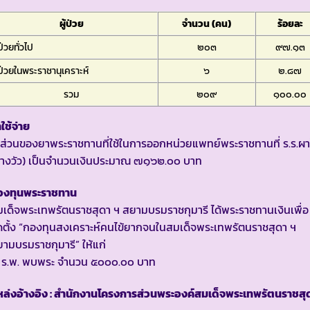
ผู้ป่วย
จำนวน (คน)
ร้อยละ
้ป่วยทั่วไป
๒๐๓
๙๗.๑๓
้ป่วยในพระราชานุเคราะห์
๖
๒.๘๗
รวม
๒๐๙
๑๐๐.๐๐
าใช้จ่าย
ส่วนของยาพระราชทานที่ใช้ในการออกหน่วยแพทย์พระราชทานที่ ร.ร.ผา
ปางวัว) เป็นจำนวนเงินประมาณ ๗๑๖๒.๐๐ บาท
องทุนพระราชทาน
เด็จพระเทพรัตนราชสุดา ฯ สยามบรมราชกุมารี ได้พระราชทานเงินเพื่อ
ดตั้ง “กองทุนสงเคราะห์คนไข้ยากจนในสมเด็จพระเทพรัตนราชสุดา ฯ
ามบรมราชกุมารี” ให้แก่
. ร.พ. พบพระ จำนวน ๕๐๐๐.๐๐ บาท
ล่งอ้างอิง : สำนักงานโครงการส่วนพระองค์สมเด็จพระเทพรัตนราชสุ