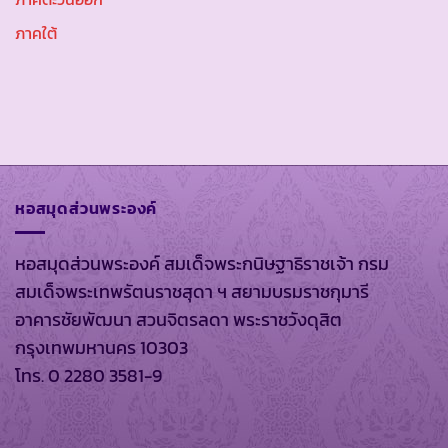
ภาคใต้
หอสมุดส่วนพระองค์
หอสมุดส่วนพระองค์ สมเด็จพระกนิษฐาธิราชเจ้า กรม
สมเด็จพระเทพรัตนราชสุดา ฯ สยามบรมราชกุมารี
อาคารชัยพัฒนา สวนจิตรลดา พระราชวังดุสิต
กรุงเทพมหานคร 10303
โทร. 0 2280 3581-9