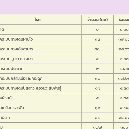
โรค
จำนวน (คน)
ร้อยล
กติ
๐
๐.๐๐
รคระบบทางเดินหายใจ
๓๘
๑๙.๒
รคระบบทางเดินอาหาร
๕๗
๒๘.๙
คระบบ หู ตา คอ จมูก
๔
๒.๐๓
รคระบบประสาท
๙
๔.๕
คระบบกล้ามเนื้อและกระดูก
๓๔
๑๗.๒
คระบบทางเดินปัสสาวะ&อวัยวะสืบพันธุ์
๑๑
๕.๕๘
คผิวหนัง
๕
๒.๕๔
คเหงือกและฟัน
๑๑
๕.๕๘
คอื่น ๆ
๒๘
๑๔.๒
วม
๑๙๗
๑๐๐