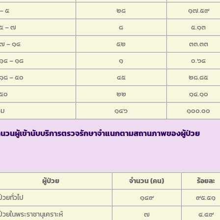
– ๕
๒๘
๑๗.๕๙
 ๕ – ๗
๘
๕.๑๓
 ๗ – ๑๔
๕๒
๓๓.๓๓
 ๑๔ – ๑๘
๑
๐.๖๔
 ๑๘ – ๕๐
๔๕
๒๘.๘๕
 ๕๐
๒๒
๑๔.๑๐
วม
๑๔๖
๑๐๐.๐๐
ำนวนผู้เข้านับบริการตรวจรักษาจำแนกตามสถานภาพของผู้ป่วย
ผู้ป่วย
จำนวน (คน)
ร้อยละ
้ป่วยทั่วไป
๑๔๙
๙๕.๕๑
้ป่วยในพระราชานุเคราะห์
๗
๔.๔๙