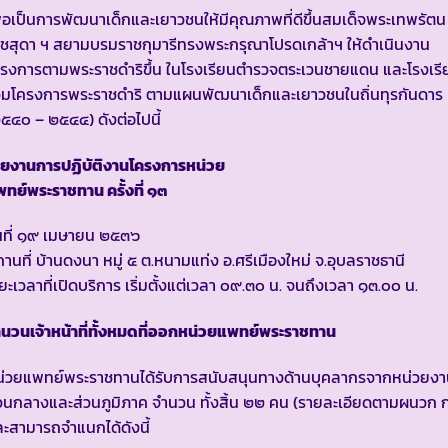
ื่อเป็นการพัฒนาเด็กและเยาวชนให้มีคุณภาพที่ดีขึ้นสมเด็จพระเทพรัตน
ชสุดา ฯ สยามบรมราชกุมารีทรงพระกรุณาโปรดเกล้าฯ ให้ดำเนินงาน
รงการตามพระราชดำริขึ้น ในโรงเรียนตำรวจตระเวนชายแดน และโรงเรี
่วมโครงการพระราชดำริ ตามแผนพัฒนาเด็กและเยาวชนในถิ่นทุรกันดาร
๕๔๐ – ๒๕๔๔) ดังต่อไปนี้
ายงานการปฏิบัติงานโครงการหน่วย
ทย์พระราชทาน ครั้งที่ ๑๓
นที่ ๑๙ เมษายน ๒๕๓๖
านที่ บ้านดงนา หมู่ ๕ ต.หนามแท่ง อ.ศรีเมืองใหม่ จ.อุบลราชธานี
ยะเวลาที่เปิดบริการ เริ่มตั้งแต่เวลา ๐๙.๓๐ น. จนถึงเวลา ๑๓.๐๐ น.
นวนเจ้าหน้าที่ทั้งหมดที่ออกหน่วยแพทย์พระราชทาน
น่วยแพทย์พระราชทานได้รับการสนับสนุนทางด้านบุคลากรจากหน่วยง
วนกลางและส่วนภูมิภาค จำนวน ทั้งสิ้น ๒๒ คน (รายละเอียดตามผนวก ก
ะสามารถจำแนกได้ดังนี้