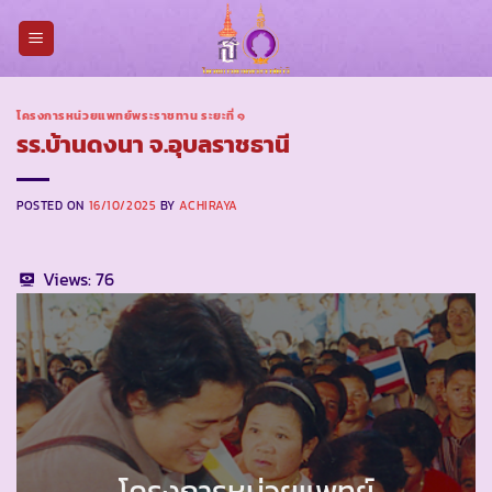
Skip
to
content
โครงการหน่วยแพทย์พระราชทาน ระยะที่ ๑
รร.บ้านดงนา จ.อุบลราชธานี
POSTED ON
16/10/2025
BY
ACHIRAYA
Views:
76
โครงการหน่วยแพทย์