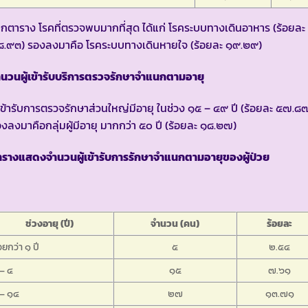
กตาราง โรคที่ตรวจพบมากที่สุด ได้แก่ โรคระบบทางเดินอาหาร (ร้อยละ
๘.๙๓) รองลงมาคือ โรคระบบทางเดินหายใจ (ร้อยละ ๑๙.๒๙)
นวนผู้เข้ารับบริการตรวจรักษาจำแนกตามอายุ
้เข้ารับการตรวจรักษาส่วนใหญ่มีอายุ ในช่วง ๑๕ – ๔๙ ปี (ร้อยละ ๕๗.๘
งลงมาคือกลุ่มผู้มีอายุ มากกว่า ๕๐ ปี (ร้อยละ ๑๘.๒๗)
ารางแสดงจำนวนผู้เข้ารับการรักษาจำแนกตามอายุของผู้ป่วย
ช่วงอายุ (ปี)
จำนวน (คน)
ร้อยละ
อยกว่า ๑ ปี
๕
๒.๕๔
– ๔
๑๕
๗.๖๑
 – ๑๔
๒๗
๑๓.๗๑