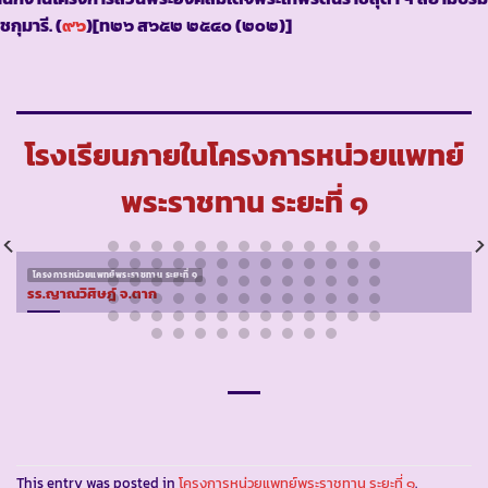
ชกุมารี. (
๙๖
)[ท๒๖ ส๖๕๒ ๒๕๔๐ (๒๐๒)]
โรงเรียนภายในโครงการหน่วยแพทย์
พระราชทาน ระยะที่ ๑
โครงการหน่วยแพทย์พระราชทาน ระยะที่ ๑
รร.ญาณวิศิษฎ์ จ.ตาก
This entry was posted in
โครงการหน่วยแพทย์พระราชทาน ระยะที่ ๑
.