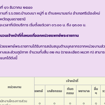
นที่ ๑๖ ธันวาคม ๒๕๔๐
านที่ ร.ร.ตชด.บ้านดงนา หมู่ที่ ๕ ตำบลหนามแท่ง อำเภอศรีเมืองใหม่
งหวัดอุบลราชธานี
ยะเวลาที่เปิดบริการ เริ่มตั้งแต่เวลา ๐๖.๐๐ น. ถึง ๑๓.๐๐ น.
นวนเจ้าหน้าที่ทั้งหมดที่ออกหน่วยแพทย์พระราชทาน
น่วยแพทย์พระราชทานได้รับการสนับสนุนด้านบุคลากรจากหน่วยงานส่
างและส่วนภูมิภาค จำนวนทั้งสิ้น ๓๒ คน (รายละเอียด ผนวก ก) สามา
แนกได้ดังนี้
เจ้าหน้าที่
หน่วยงาน
ทันต
อื่น
แพทย์
เภสัชกรรม
พยาบาล
ร
กรรม
ๆ
ำนักงานโครงการส่วน
๐
๐
๐
๐
๑