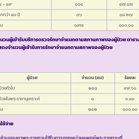
๕ – ๔๙
๑๑๔
๕๗.๘๗
กกว่า ๕๐ ปี
๓๖
๑๘.๒๗
วม
๑๙๗
๑๐๐.๐๐
ำนวนผู้เข้ารับบริการตรวจรักษาจำแนกตามสภานภาพของผู้ป่วย ตารา
สดงจำนวนผู้เข้ารับการรักษาจำแนกตามสภาพของผู้ป่วย
ผู้ป่วย
จำนวน (คน)
ร้อยละ
้ป่วยทั่วไป
๒๕๑
๙๙.๖๐
้ป่วยในพระราชานุเคราะห์
๑
๐.๔๐
วม
๒๕๒
๑๐๐.๐๐
าใช้จ่าย
นส่วนของยาพระราชทานใช้ในการออกหน่วยแพทย์พระราชทานที่