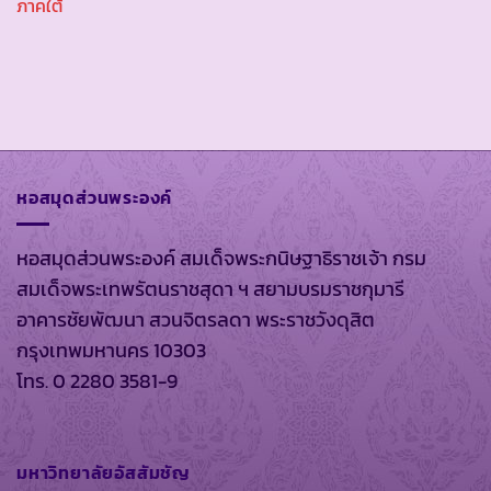
ภาคใต้
หอสมุดส่วนพระองค์
หอสมุดส่วนพระองค์ สมเด็จพระกนิษฐาธิราชเจ้า กรม
สมเด็จพระเทพรัตนราชสุดา ฯ สยามบรมราชกุมารี
อาคารชัยพัฒนา สวนจิตรลดา พระราชวังดุสิต
กรุงเทพมหานคร 10303
โทร. 0 2280 3581-9
มหาวิทยาลัยอัสสัมชัญ