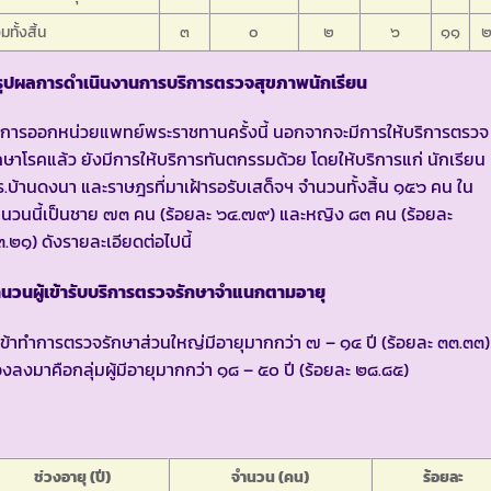
มทั้งสิ้น
๓
๐
๒
๖
๑๑
รุปผลการดำเนินงานการบริการตรวจสุขภาพนักเรียน
การออกหน่วยแพทย์พระราชทานครั้งนี้ นอกจากจะมีการให้บริการตรวจ
กษาโรคแล้ว ยังมีการให้บริการทันตกรรมด้วย โดยให้บริการแก่ นักเรียน
ร.บ้านดงนา และราษฎรที่มาเฝ้ารอรับเสด็จฯ จำนวนทั้งสิ้น ๑๕๖ คน ใน
นวนนี้เป็นชาย ๗๓ คน (ร้อยละ ๖๔.๗๙) และหญิง ๘๓ คน (ร้อยละ
.๒๑) ดังรายละเอียดต่อไปนี้
นวนผู้เข้ารับบริการตรวจรักษาจำแนกตามอายุ
้เข้าทำการตรวจรักษาส่วนใหญ่มีอายุมากกว่า ๗ – ๑๔ ปี (ร้อยละ ๓๓.๓๓)
งลงมาคือกลุ่มผู้มีอายุมากกว่า ๑๘ – ๕๐ ปี (ร้อยละ ๒๘.๘๕)
ช่วงอายุ (ปี)
จำนวน (คน)
ร้อยละ