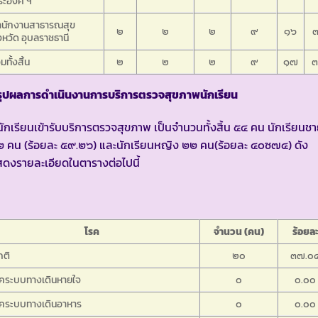
ะองค์ ฯ
ำนักงานสาธารณสุข
๒
๒
๒
๙
๑๖
งหวัด อุบลราชธานี
มทั้งสิ้น
๒
๒
๒
๙
๑๗
รุปผลการดำเนินงานการบริการตรวจสุขภาพนักเรียน
นักเรียนเข้ารับบริการตรวจสุขภาพ เป็นจำนวนทั้งสิ้น ๕๔ คน นักเรียนช
 คน (ร้อยละ ๕๙.๒๖) และนักเรียนหญิง ๒๒ คน(ร้อยละ ๔๐ซ๗๔) ดัง
ดงรายละเอียดในตารางต่อไปนี้
โรค
จำนวน (คน)
ร้อยล
กติ
๒๐
๓๗.๐
รคระบบทางเดินหายใจ
๐
๐.๐๐
รคระบบทางเดินอาหาร
๐
๐.๐๐