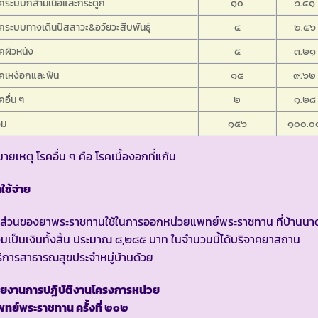
คระบบกล้ามเนื้อและกระดูก
๑๐
๖.๔๑
คระบบทางเดินปัสสาวะ&อวัยวะสืบพันธุ์
๔
๒.๕๖
คผิวหนัง
๕
๓.๒๑
คเหงือกและฟัน
๑๕
๙.๖๒
คอื่น ๆ
๒
๑.๒๘
วม
๑๕๖
๑๐๐.๐
ายเหตุ โรคอื่น ๆ คือ โรคเนื้องอกที่แก้ม
าใช้จ่าย
นส่วนของยาพระราชทานใช้ในการออกหน่วยแพทย์พระราชทาน ที่บ้านนา
มเป็นเงินทั้งสิ้น ประมาณ ๘,๒๘๕ บาท ในจำนวนนี้ได้บริจาคยาสถาน
ิการสาธารณสุขประจำหมู่บ้านด้วย
ายงานการปฏิบัติงานโครงการหน่วย
ทย์พระราชทาน ครั้งที่ ๒๐๒