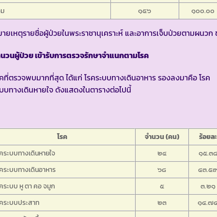
วม
๑๕๖
๑๐๐.๐๐
ายเหตุรายชื่อผู้ป่วยในพระราชานุเคราะห์ และอาการเจ็บป่วยตามผนวก 
นวนผู้ป่วย เข้ารับการตรวจรักษาจำแนกตามโรค
คที่ตรวจพบมากที่สุด ได้แก่ โรคระบบทางเดินอาหาร รองลงมาคือ โรค
บบทางเดินหายใจ ดังแสดงในตารางต่อไปนี้
โรค
จำนวน (คน)
ร้อยละ
รคระบบทางเดินหายใจ
๒๔
๑๕.๓
รคระบบทางเดินอาหาร
๖๘
๔๓.๕
คระบบ หู ตา คอ จมูก
๕
๓.๒๑
รคระบบประสาท
๒๓
๑๔.๗