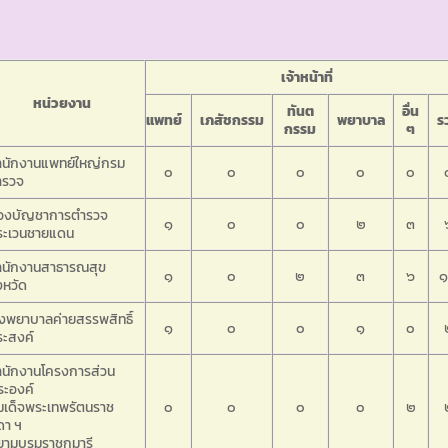
เจ้าหน้าที่
หน่วยงาน
ทันต
อื่น
แพทย์
เภสัชกรรม
พยาบาล
ร
กรรม
ๆ
ำนักงานแพทย์ใหญ่กรม
๐
๐
๐
๐
๐
ำรวจ
องบัญชาการตำรวจ
๑
๐
๐
๒
๓
ระเวนชายแดน
ำนักงานสาธารณสุข
๑
๐
๒
๓
๖
งหวัด
งพยาบาลค่ายสรรพสิทธิ์
๑
๐
๐
๑
๐
ระสงค์
ำนักงานโครงการส่วน
ระองค์
มเด็จพระเทพรัตนราช
๐
๐
๐
๐
๒
ดา ฯ
ยามบรมราชกุมารี