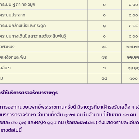
คระบบ หู ตา คอ จมูก
๐
๐.๐๐
รคระบบประสาท
๐
๐.๐๐
คระบบกล้ามเนื้อและกระดูก
๑
๑.๘๕
คระบบทางเดินปัสสาวะ&อวัยวะสืบพันธุ์
๐
๐.๐๐
คผิวหนัง
๑๕
๒๗.๗
คเหงือกและฟัน
๑๒
๒๒.๒
คอื่น ๆ
๖
๑๑.๑
วม
๕๔
๑๐๐
ารให้บริการตรวจรักษาราษฎร
การออกหน่วยแพทย์พระราชทานครั้งนี้ มีราษฎรที่มาเฝ้ารอรับเสด็จ ฯ เข
บบริการตรวจรักษา จำนวนทั้งสิ้น ๑๙๗ คน ในจำนวนนี้เป็นชาย ๘๓ คน
ร้อยละ ๔๒.๑๓) และหญิง ๑๑๔ คน (ร้อยละ๕๗.๘๗) ดังแสดงรายละเอียด
รางต่อไปนี้